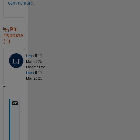
commentare.
Più
risposte
(1)
Leon
il 11
Mar 2025
Modificato:
Leon
il 11
Mar 2025
C
a
n 
i