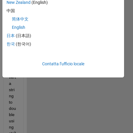
commenti
New Zealand
(English)
meno
中国
recenti
简体中文
English
日本
(日本語)
test6.xlsx
한국
(한국어)
I 
Contatta l’ufficio locale
can 
con
vert 
a 
stri
ng 
to 
dou
ble 
usi
ng 