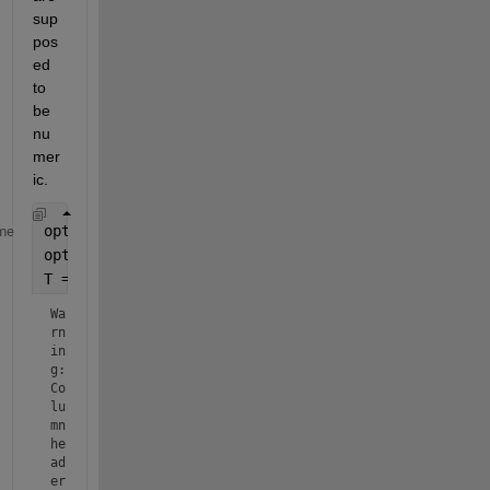
sup
pos
ed 
to 
be 
nu
mer
ic.
opts = detectImportOptions(
'test6.xlsx'
);
me
opts.VariableTypes =  { 
'char'
, 
'double'
, 
'double'
,
T = readtable(
'test6.xlsx'
, opts)
Wa
rn
in
g: 
Co
lu
mn 
he
ad
er