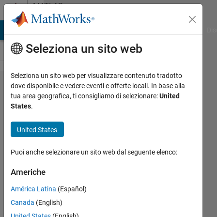
Vai al contenuto
MATLAB
Answers
ATLAB Answers
File Exchange
Cody
AI Chat Playground
Dis
Seleziona un sito web
Seleziona un sito web per visualizzare contenuto tradotto
How to
dove disponibile e vedere eventi e offerte locali. In base alla
tua area geografica, ti consigliamo di selezionare:
United
identify
States
.
strings
that can
United States
be
Puoi anche selezionare un sito web dal seguente elenco:
converted
to float
Americhe
numbers
América Latina
(Español)
in a cell
Canada
(English)
array?
United States
(English)