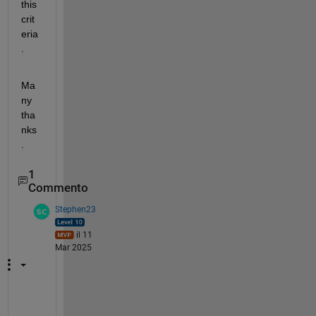
this 
crit
eria
. 
Ma
ny 
tha
nks
. 
1
Commento
Stephen23
il 11
Mar 2025
T