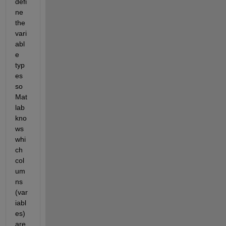
defi
ne 
the 
vari
abl
e 
typ
es 
so 
Mat
lab 
kno
ws 
whi
ch 
col
um
ns 
(var
iabl
es) 
are 