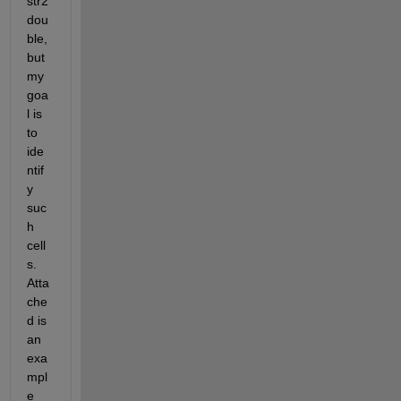
str2
dou
ble, 
but 
my 
goa
l is 
to 
ide
ntif
y 
suc
h 
cell
s. 
Atta
che
d is 
an 
exa
mpl
e 