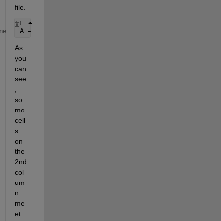
file. 
A = readcell(
'test6.xlsx'
);
me
As 
you 
can 
see
, 
so
me 
cell
s 
on 
the 
2nd 
col
um
n 
me
et 