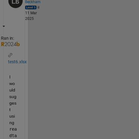
Beckham
il
11 Mar
2025
Ran in:
test6.xlsx
I 
wo
uld 
sug
ges
t 
usi
ng 
rea
dta