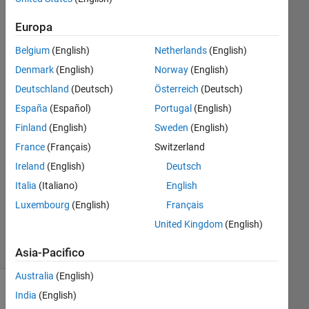
Europa
Leon
11 Mar
Belgium
(English)
Netherlands
(English)
2025
Denmark
(English)
Norway
(English)
2
Deutschland
(Deutsch)
Österreich
(Deutsch)
Risposte
España
(Español)
Portugal
(English)
Risposta
Finland
(English)
Sweden
(English)
accettata
France
(Français)
Switzerland
Ireland
(English)
Deutsch
Aggiornato
Italia
(Italiano)
English
11 Mar
2025
Luxembourg
(English)
Français
27
United Kingdom
(English)
Visualizzazioni
(30 giorni)
Asia-Pacifico
Australia
(English)
India
(English)
Mostra