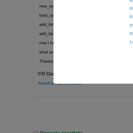
E
new_system(sys);
F
load_system(sys);
F
add_block('Simulink/Commonly Used Blocks/Subsy
I
add_block('builtin/Outport','testmodel/ouput1','M
I
L
now i have created one subsystem and one outpor
what are the commands i need to use for changing
Thanks a lot
0 Commenti
Accedi per commentare.