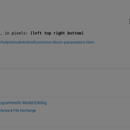
, in pixels: 
[left top right bottom]
/help/simulink/slref/common-block-parameters.html
.
ogrammatic Model Editing
stenza
e
File Exchange