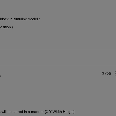
 block in simulink model :
sition')
3 voti
9
s will be stored in a manner [X Y Width Height]