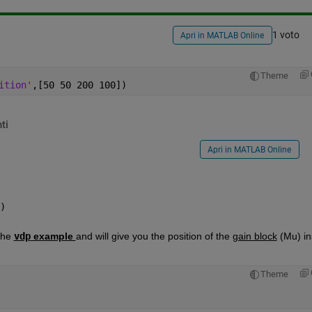
1 voto
Apri in MATLAB Online
Theme
ition'
,[50 50 200 100])
ti
Apri in MATLAB Online
)
the 
vdp
 example 
and will give you the position of the 
gain block
 (Mu) in
Theme