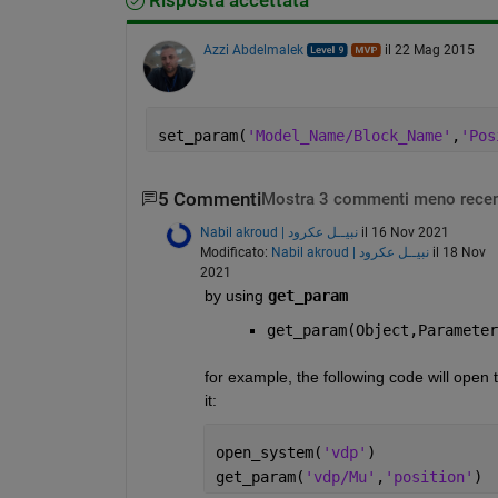
Risposta accettata
Azzi Abdelmalek
il 22 Mag 2015
set_param(
'Model_Name/Block_Name'
,
'Pos
5 Commenti
Mostra 3 commenti meno recen
Nabil akroud | نبيــل عكرود
il 16 Nov 2021
Modificato:
Nabil akroud | نبيــل عكرود
il 18 Nov
2021
by using 
get_param
get_param(Object,Parameter
for example, the following code will open 
it:
open_system(
'vdp'
)
get_param(
'vdp/Mu'
,
'position'
)