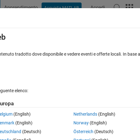
Apprendimento
Accedi
Acquista MATLAB
t Playground
Discussioni
Concorsi
Blog
Pubblica
Altro
iga
FAQ su MATLAB
Altro
eb
 of the simulink block
tenuto tradotto dove disponibile e vedere eventi e offerte locali. In base a
Risposta accettata
Aggiornato 8 Nov 2022
2 Risposte
eguente elenco:
Mostra commenti meno
uropa
elgium
(English)
Netherlands
(English)
0 voti
enmark
(English)
Norway
(English)
imulink block from the matlab command window?
eutschland
(Deutsch)
Österreich
(Deutsch)