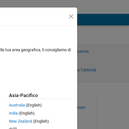
lla tua area geografica, ti consigliamo di
Accedi per rispondere a questa
domanda.
Condividi
Accedi per seguire l’attività
 recenti
Asia-Pacifico
Richiesto:
Australia
(English)
Gopalakrishnan venkatesan
India
(English)
il 22 Mag 2015
New Zealand
(English)
Commentato: