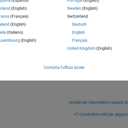
spaña
(Español)
Portugal
(English)
inland
(English)
Sweden
(English)
rance
(Français)
Switzerland
stem',[sys '/subsystem])
reland
(English)
Deutsch
akeNameUnique','on')
talia
(Italiano)
English
uxembourg
(English)
Français
t.
United Kingdom
(English)
 the model size and position of the block?
Contatta l’ufficio locale
Accedi per rispondere a questa 
Condividi
Accedi per seguire l