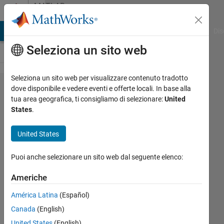
Vai al contenuto
MATLAB
Answers
ATLAB Answers
File Exchange
Cody
AI Chat Playground
Dis
Seleziona un sito web
Seleziona un sito web per visualizzare contenuto tradotto
GUI Error
dove disponibile e vedere eventi e offerte locali. In base alla
tua area geografica, ti consigliamo di selezionare:
United
Message in the
States
.
use of a push
button and it is
United States
NOT the addition
Puoi anche selezionare un sito web dal seguente elenco:
of
'guidata(hObject,
Americhe
handles);' that is
América Latina
(Español)
missing
Canada
(English)
United States
(English)