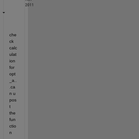
2011
che
ck 
calc
ulat
ion 
for 
opt
_a..
.ca
n u 
pos
t 
the 
fun
ctio
n