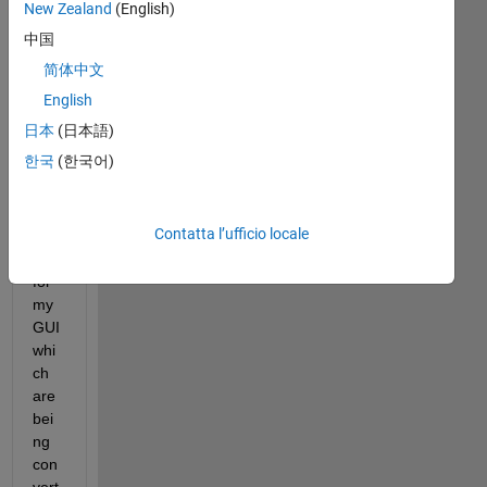
New Zealand
(English)
中国
The
简体中文
se 
are 
English
all 
日本
(日本語)
of 
한국
(한국어)
the 
inp
ut 
Contatta l’ufficio locale
val
ues 
for 
my 
GUI 
whi
ch 
are 
bei
ng 
con