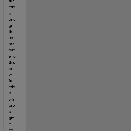
fun
ctio
n 
and 
get 
the 
sa
me 
dat
a to 
this 
ne
w 
fun
ctio
n 
wh
ere 
u 
giv
e 
co