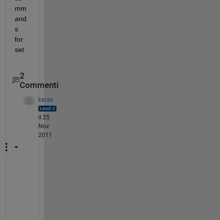
mm
and
s 
for 
set
2
Commenti
karan
il 25
Nov
2011
d
o
h