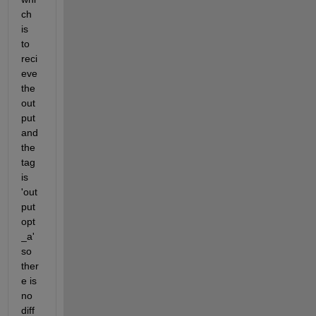
ch 
is 
to 
reci
eve 
the 
out
put 
and 
the 
tag 
is 
'out
put
opt
_a' 
so 
ther
e is 
no 
diff