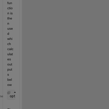
fun
ctio
n is 
the
n 
use
d 
whi
ch 
calc
ulat
es 
out
put
s 
bel
ow
opt_a, opt_b, Fmin/1000, opt_phi
me