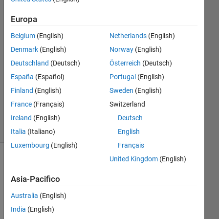
David
Europa
Fraser
25 Nov
Belgium
(English)
Netherlands
(English)
2011
Denmark
(English)
Norway
(English)
1
Deutschland
(Deutsch)
Österreich
(Deutsch)
Risposta
España
(Español)
Portugal
(English)
Risposta
Finland
(English)
Sweden
(English)
accettata
France
(Français)
Switzerland
35
Visualizzazioni
Ireland
(English)
Deutsch
(30 giorni)
Italia
(Italiano)
English
Luxembourg
(English)
Français
United Kingdom
(English)
Asia-Pacifico
Australia
(English)
India
(English)