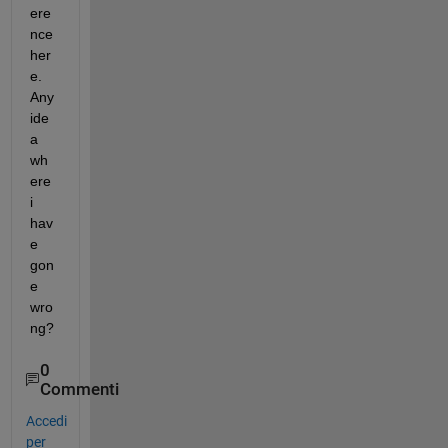
ere
nce 
her
e. 
Any 
ide
a 
wh
ere 
i 
hav
e 
gon
e 
wro
ng?
0
Commenti
Accedi
per