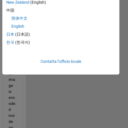
n 
New Zealand
(English)
psn
中国
r be 
简体中文
use
d 
English
for 
日本
(日本語)
any 
한국
(한국어)
typ
e of 
ima
Contatta l’ufficio locale
ges
?If 
an 
ima
ge 
is 
enc
ode
d 
insi
de 
an 