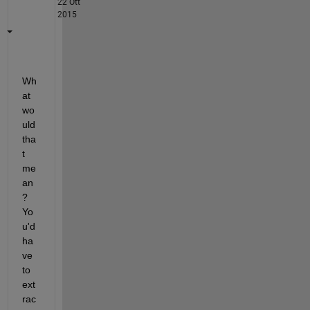
22 Ott
2015
Wh
at 
wo
uld 
tha
t 
me
an
? 
Yo
u'd 
ha
ve 
to 
ext
rac