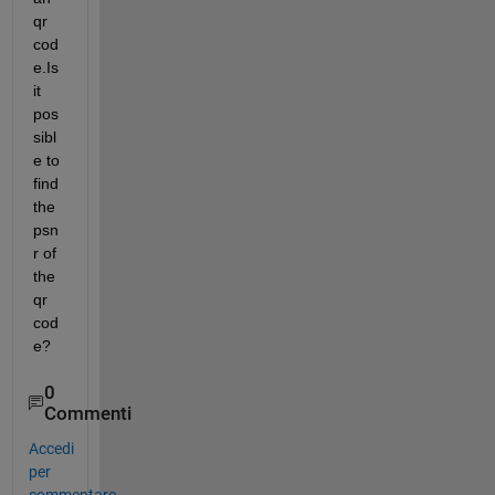
qr 
cod
e.Is 
it 
pos
sibl
e to 
find 
the 
psn
r of 
the 
qr 
cod
e?
0
Commenti
Accedi
per
commentare.