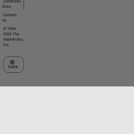
Condizioni
d'uso
Contact
Us
© 1994-
2026 The
MathWorks,
Inc.
Seleziona un sito web
Italia