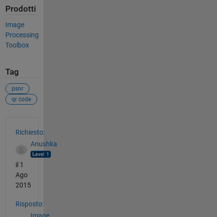
Prodotti
Image
Processing
Toolbox
Tag
psnr
qr code
Vedere anche
Richiesto:
Anushka
il 1
Ago
2015
Risposto:
Image