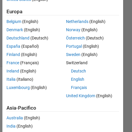
1
Europa
Risposta
Belgium
(English)
Netherlands
(English)
Aggiornato
Denmark
(English)
Norway
(English)
22 Ott
Deutschland
(Deutsch)
Österreich
(Deutsch)
2015
15
España
(Español)
Portugal
(English)
Visualizzazioni
Finland
(English)
Sweden
(English)
(30 giorni)
France
(Français)
Switzerland
Ireland
(English)
Deutsch
Italia
(Italiano)
English
Luxembourg
(English)
Français
United Kingdom
(English)
Asia-Pacifico
Australia
(English)
India
(English)
Ca