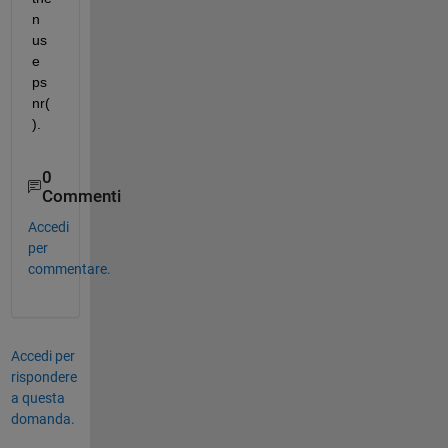
n 
us
e 
ps
nr(
).
0
Commenti
Accedi
per
commentare.
Accedi per
rispondere
a questa
domanda.