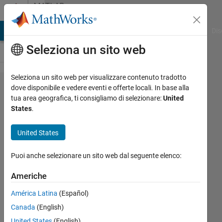
Vai al contenuto
MATLAB
Answers
ATLAB Answers
File Exchange
Cody
AI Chat Playground
Dis
Seleziona un sito web
Seleziona un sito web per visualizzare contenuto tradotto
Can
dove disponibile e vedere eventi e offerte locali. In base alla
tua area geografica, ti consigliamo di selezionare:
United
psnr be
States
.
used for
any type
United States
of
Puoi anche selezionare un sito web dal seguente elenco:
images?
Americhe
Anushka
América Latina
(Español)
Canada
(English)
1 Ago
United States
(English)
2015