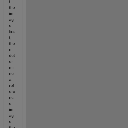
t 
the 
im
ag
e 
firs
t, 
the
n 
det
er
mi
ne 
a 
ref
ere
nc
e 
im
ag
e, 
the