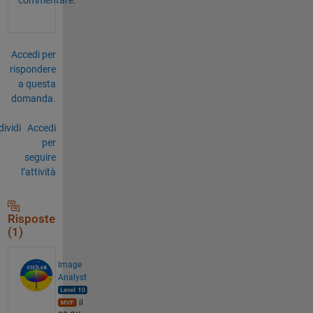
Accedi per
rispondere
a questa
domanda.
ividi
Accedi
per
seguire
l’attività
Risposte
(1)
Image
Analyst
il