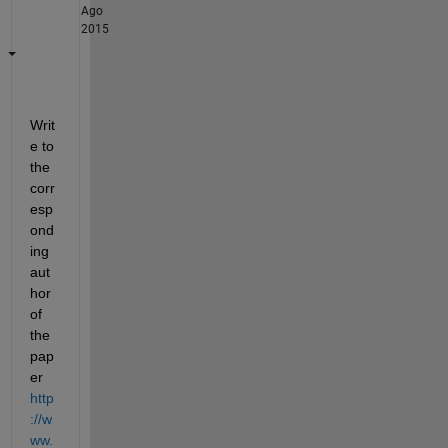
Ago
2015
Writ
e to 
the 
corr
esp
ond
ing 
aut
hor 
of 
the 
pap
er
http
://w
ww.