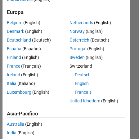
Risposte
Europa
Risposta
Belgium
(English)
Netherlands
(English)
accettata
Denmark
(English)
Norway
(English)
Aggiornato
Deutschland
(Deutsch)
Österreich
(Deutsch)
19 Nov
España
(Español)
Portugal
(English)
2018
Finland
(English)
Sweden
(English)
16
France
(Français)
Switzerland
Visualizzazioni
(30 giorni)
Ireland
(English)
Deutsch
Italia
(Italiano)
English
Luxembourg
(English)
Français
Mostra
United Kingdom
(English)
commenti
meno
Asia-Pacifico
recenti
Australia
(English)
India
(English)