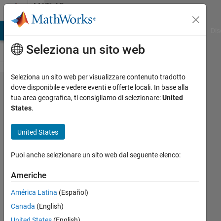
Vai al contenuto
MATLAB
Answers
ATLAB Answers
File Exchange
Cody
AI Chat Playground
Dis
Seleziona un sito web
Seleziona un sito web per visualizzare contenuto tradotto
please I
dove disponibile e vedere eventi e offerte locali. In base alla
tua area geografica, ti consigliamo di selezionare:
United
need Krill
States
.
herd
algorithms
United States
in Matlab
Puoi anche selezionare un sito web dal seguente elenco:
Laith
Americhe
Abualigah
América Latina
(Español)
4 Ago
2015
Canada
(English)
2
United States
(English)