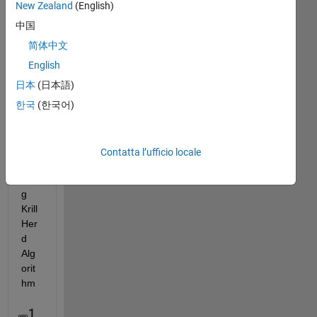
I 
New Zealand
(English)
nee
中国
d 
cod
简体中文
e 
English
imp
日本
(日本語)
lem
ent
한국
(한국어)
atio
n 
for 
Contatta l’ufficio locale
app
lyin
g 
Krill 
Her
d 
Alg
orit
hm
1