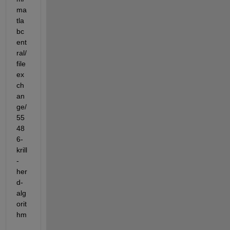
ma
tla
bc
ent
ral/
file
ex
ch
an
ge/
55
48
6-
krill
-
her
d-
alg
orit
hm