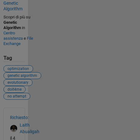
Genetic
Algorithm
Scopri di più su
Genetic
Algorithm
in
Centro
assistenza
e
File
Exchange
Tag
optimization
genetic algorithm
evolutionary
doit4me
no attempt
Vedere anche
Richiesto:
Laith
Abualigah
il 4