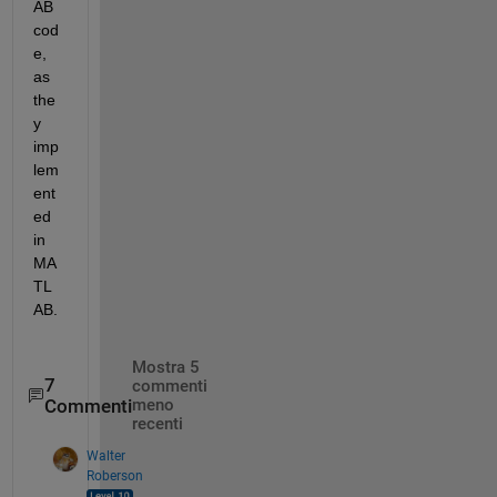
AB 
cod
e, 
as 
the
y 
imp
lem
ent
ed 
in 
MA
TL
AB.
Mostra 5
7
commenti
Commenti
meno
recenti
Walter
Roberson