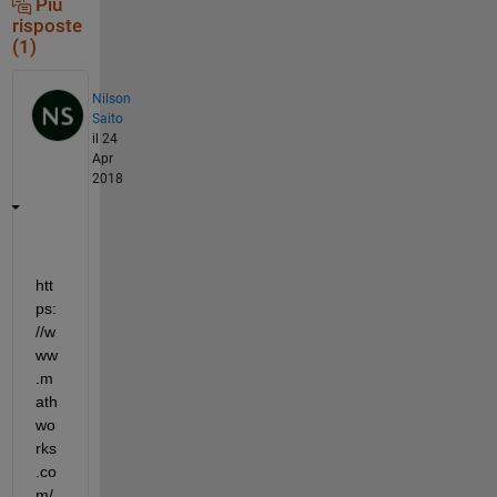
Più
risposte
(1)
Nilson
Saito
il 24
Apr
2018
htt
ps:
//w
ww
.m
ath
wo
rks
.co
m/