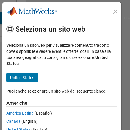
Vai al contenuto
MATLAB
Answers
ATLAB Answers
File Exchange
Cody
AI Chat Playground
Dis
Seleziona un sito web
Seleziona un sito web per visualizzare contenuto tradotto
What are
dove disponibile e vedere eventi e offerte locali. In base alla
tua area geografica, ti consigliamo di selezionare:
United
other
States
.
operations
like XOR
United States
which can
Puoi anche selezionare un sito web dal seguente elenco:
be used
for
Americhe
combining
América Latina
(Español)
images in
Canada
(English)
Matlab ?
United States
(English)