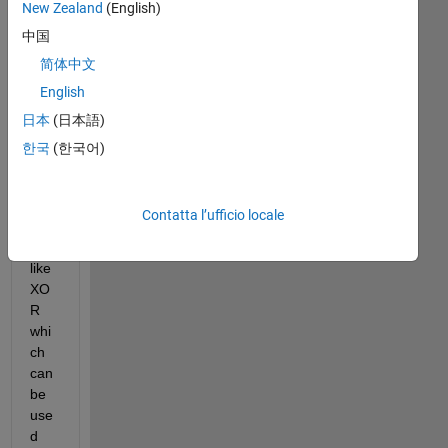
New Zealand
(English)
中国
简体中文
English
Wh
日本
(日本語)
at 
are 
한국
(한국어)
oth
er 
ope
Contatta l’ufficio locale
rati
ons 
like 
XO
R 
whi
ch 
can 
be 
use
d 