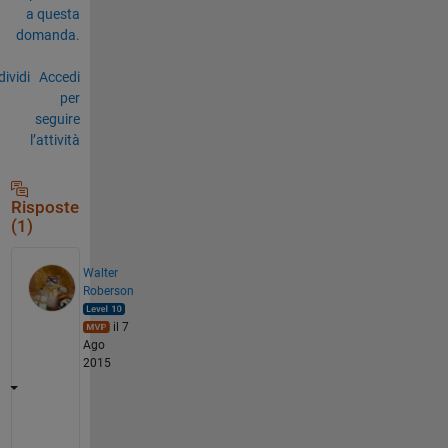
a questa
domanda.
ividi
Accedi
per
seguire
l’attività
Risposte
(1)
Walter
Roberson
il 7
Ago
2015