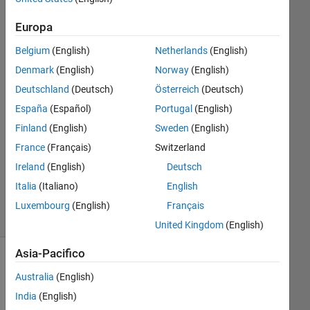
Europa
Anushka
Belgium
(English)
Netherlands
(English)
5 Ago
Denmark
(English)
Norway
(English)
2015
Deutschland
(Deutsch)
Österreich
(Deutsch)
1
España
(Español)
Portugal
(English)
Risposta
Finland
(English)
Sweden
(English)
Aggiornato
France
(Français)
Switzerland
7 Ago
Ireland
(English)
Deutsch
2015
Italia
(Italiano)
English
12
Visualizzazioni
Luxembourg
(English)
Français
(30 giorni)
United Kingdom
(English)
Asia-Pacifico
Australia
(English)
India
(English)