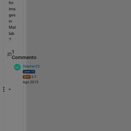
for 
ima
ges 
in 
Mat
lab
?
1
Commento
Stephen23
il 7
Ago 2015
Y
o
u 
c