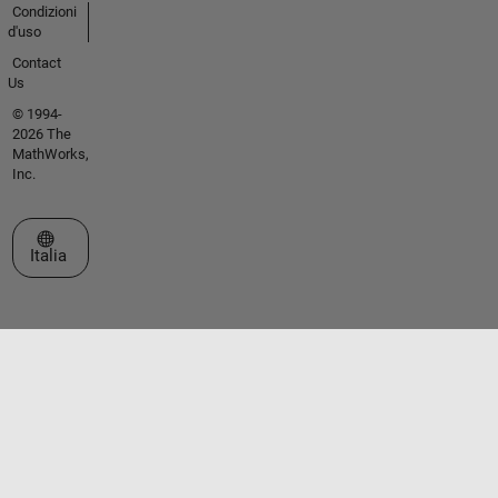
Condizioni
d'uso
Contact
Us
© 1994-
2026 The
MathWorks,
Inc.
Seleziona un sito web
Italia