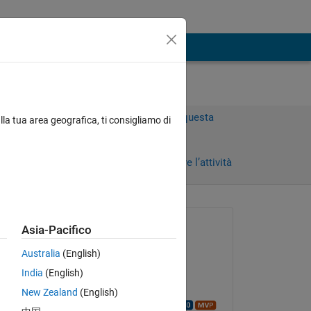
Accedi per rispondere a questa
lla tua area geografica, ti consigliamo di
domanda.
Condividi
Accedi per seguire l’attività
Richiesto:
Asia-Pacifico
karan
Australia
(English)
il 15 Dic 2011
India
(English)
Accettato:
New Zealand
(English)
Walter Roberson