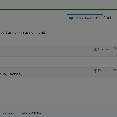
0 voti
Apri in MATLAB Online
port using ~ in assignments.
Theme
Theme
num).name);
t works on matlab 2010a.