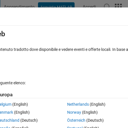
Apprendimento
Accedi
Acquista MATLAB
t Playground
Discussioni
Concorsi
Blog
Pubblica
Altro
iga
FAQ su MATLAB
Altro
eb
tenuto tradotto dove disponibile e vedere eventi e offerte locali. In base a
posta accettata
12 Visualizzazioni (30 giorni)
eguente elenco:
uropa
0 voti
Apri in MATLAB Online
elgium
(English)
Netherlands
(English)
for some reason.can anybody help why???
enmark
(English)
Norway
(English)
esent in the folder for same class
eutschland
(Deutsch)
Österreich
(Deutsch)