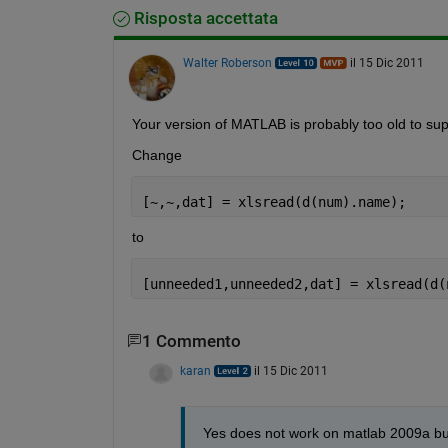
Risposta accettata
Walter Roberson
il 15 Dic 2011
Your version of MATLAB is probably too old to sup
Change
[~,~,dat] = xlsread(d(num).name);
to
[unneeded1,unneeded2,dat] = xlsread(d(
1 Commento
karan
il 15 Dic 2011
Yes does not work on matlab 2009a bu