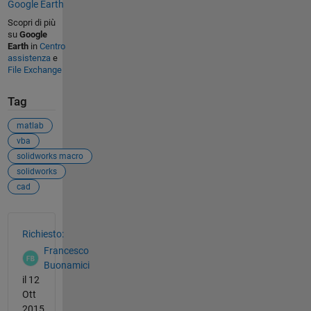
Google Earth
Scopri di più
su
Google
Earth
in
Centro
assistenza
e
File Exchange
Tag
matlab
vba
solidworks macro
solidworks
cad
Vedere anche
Richiesto:
Francesco
Buonamici
il 12
Ott
2015