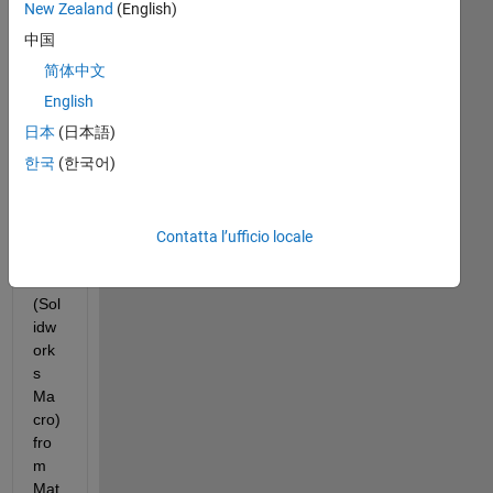
d to 
New Zealand
(English)
be 
中国
abl
简体中文
e to 
rea
English
d 
日本
(日本語)
and 
한국
(한국어)
cha
nge 
and 
SW
Contatta l’ufficio locale
P 
file 
(Sol
idw
ork
s 
Ma
cro) 
fro
m 
Mat