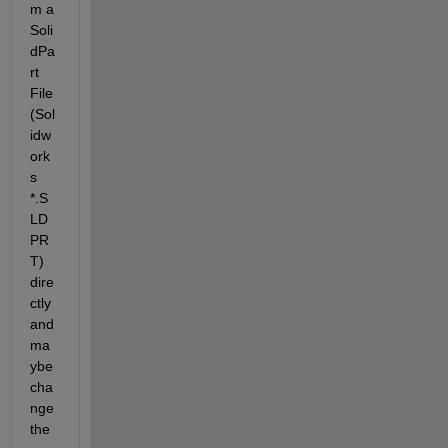
m a 
Soli
dPa
rt 
File 
(Sol
idw
ork
s 
*.S
LD
PR
T) 
dire
ctly 
and 
ma
ybe 
cha
nge 
the