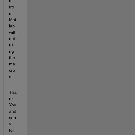
m 
fro
m 
Mat
lab 
with
out 
usi
ng 
the 
ma
cro
s.
Tha
nk 
You 
and 
sorr
y 
for 