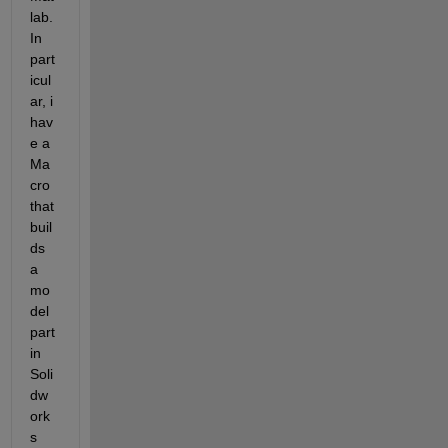
lab. 
In 
part
icul
ar, i 
hav
e a 
Ma
cro 
that 
buil
ds 
a 
mo
del 
part 
in 
Soli
dw
ork
s 