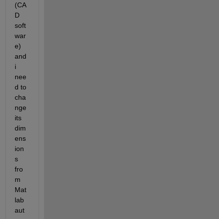
(CA
D 
soft
war
e) 
and 
i 
nee
d to 
cha
nge 
its 
dim
ens
ion
s 
fro
m 
Mat
lab 
aut