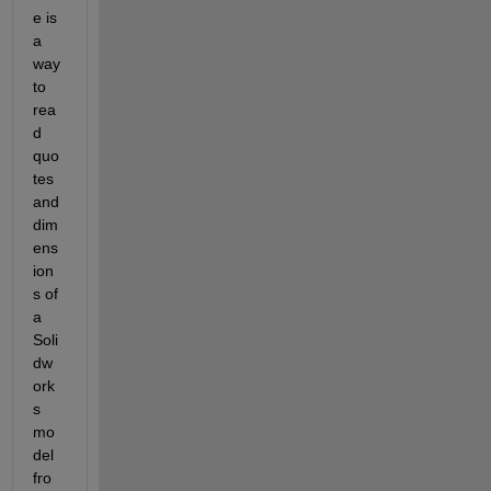
e is 
a 
way 
to 
rea
d 
quo
tes 
and 
dim
ens
ion
s of 
a 
Soli
dw
ork
s 
mo
del 
fro