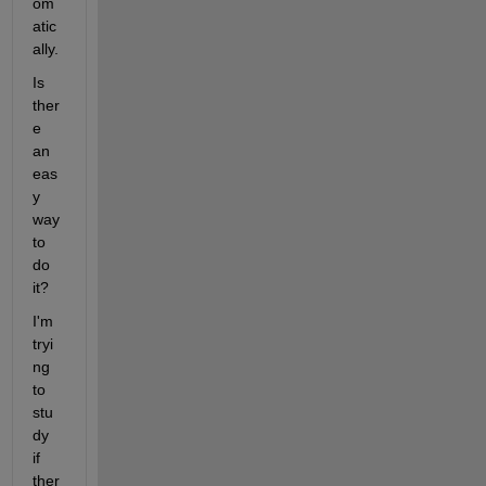
om
atic
ally.
Is 
ther
e 
an 
eas
y 
way 
to 
do 
it?
I'm 
tryi
ng 
to 
stu
dy 
if 
ther