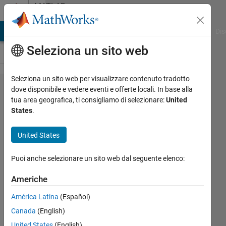
Vai al contenuto
MATLAB
Answers
ATLAB Answers
File Exchange
Cody
AI Chat Playground
Dis
Seleziona un sito web
Seleziona un sito web per visualizzare contenuto tradotto
VBA code
dove disponibile e vedere eventi e offerte locali. In base alla
tua area geografica, ti consigliamo di selezionare:
United
and Matlab
States
.
- How can i
change
United States
VBA code
Puoi anche selezionare un sito web dal seguente elenco:
(Solidworks
MACRO)
Americhe
from
América Latina
(Español)
Matlab
Canada
(English)
United States
(English)