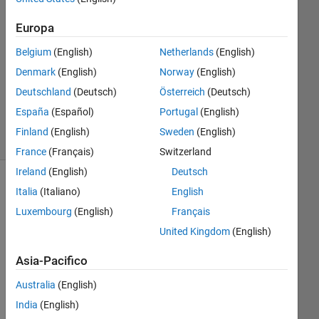
Francesco
Europa
Buonamici
12 Ott
Belgium
(English)
Netherlands
(English)
2015
Denmark
(English)
Norway
(English)
0
Deutschland
(Deutsch)
Österreich
(Deutsch)
Risposte
6
España
(Español)
Portugal
(English)
Visualizzazioni
Finland
(English)
Sweden
(English)
(30 giorni)
France
(Français)
Switzerland
Ireland
(English)
Deutsch
Italia
(Italiano)
English
Luxembourg
(English)
Français
United Kingdom
(English)
Asia-Pacifico
Australia
(English)
I 
India
(English)
nee