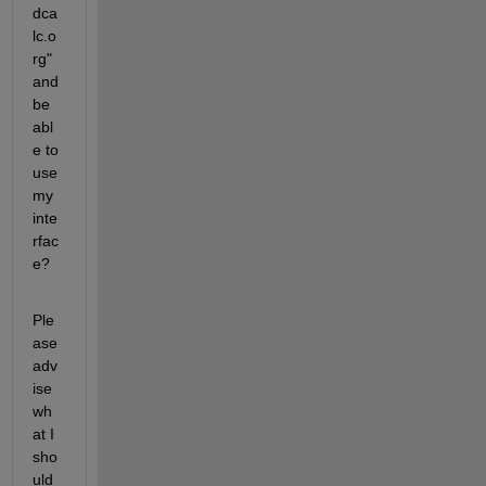
dca
lc.o
rg" 
and 
be 
abl
e to 
use 
my 
inte
rfac
e?
Ple
ase 
adv
ise 
wh
at I 
sho
uld 