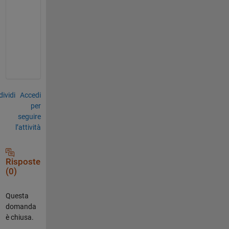
u
s
e
-
i
t
ividi
Accedi
per
seguire
l’attività
Risposte
(0)
Questa
domanda
è chiusa.