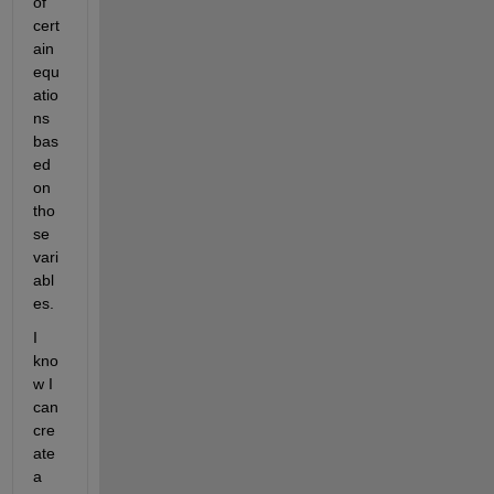
of 
cert
ain 
equ
atio
ns 
bas
ed 
on 
tho
se 
vari
abl
es.
I 
kno
w I 
can 
cre
ate 
a 