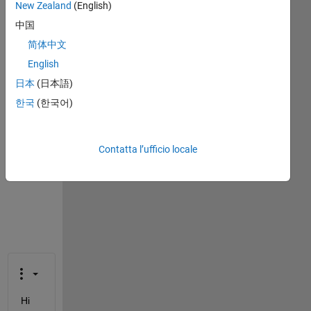
New Zealand
(English)
Informazioni
中国
Questa
domanda
简体中文
è
English
chiusa.
日本
(日本語)
Riaprila
per
한국
(한국어)
modificarla
o
per
Contatta l’ufficio locale
rispondere.
Hi 