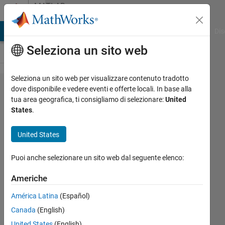
Vai al contenuto
MATLAB
Answers
ATLAB Answers
File Exchange
Cody
AI Chat Playground
Dis
Seleziona un sito web
Seleziona un sito web per visualizzare contenuto tradotto
Want to
dove disponibile e vedere eventi e offerte locali. In base alla
tua area geografica, ti consigliamo di selezionare:
United
put my
States
.
matlab
gui
United States
(made
Puoi anche selezionare un sito web dal seguente elenco:
from
GUIDE)
Americhe
on a
América Latina
(Español)
website
Canada
(English)
so
United States
(English)