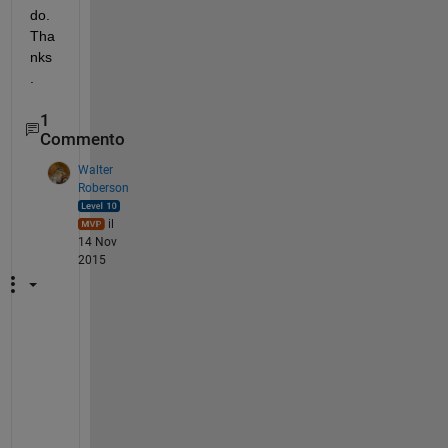
do. 
Tha
nks
.
1
Commento
Walter
Roberson
il
14 Nov
2015
D
u
p
l
i