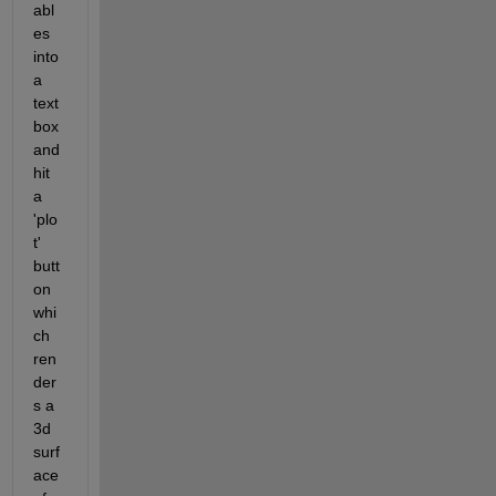
abl
es 
into 
a 
text
box 
and 
hit 
a 
'plo
t' 
butt
on 
whi
ch 
ren
der
s a 
3d 
surf
ace 