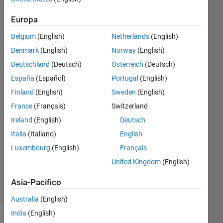
people
Europa
can
Belgium
(English)
Netherlands
(English)
use it?
Denmark
(English)
Norway
(English)
Deutschland
(Deutsch)
Österreich
(Deutsch)
A
España
(Español)
Portugal
(English)
8 Nov
Finland
(English)
Sweden
(English)
2015
France
(Français)
Switzerland
0
Ireland
(English)
Deutsch
Risposte
Aggiornato
Italia
(Italiano)
English
14 Nov
Luxembourg
(English)
Français
2015
United Kingdom
(English)
6
Visualizzazioni
Asia-Pacifico
(30 giorni)
Australia
(English)
India
(English)