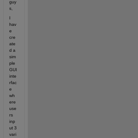
guy
s,
I 
hav
e 
cre
ate
d a 
sim
ple 
GUI 
inte
rfac
e 
wh
ere 
use
rs 
inp
ut 3 
vari