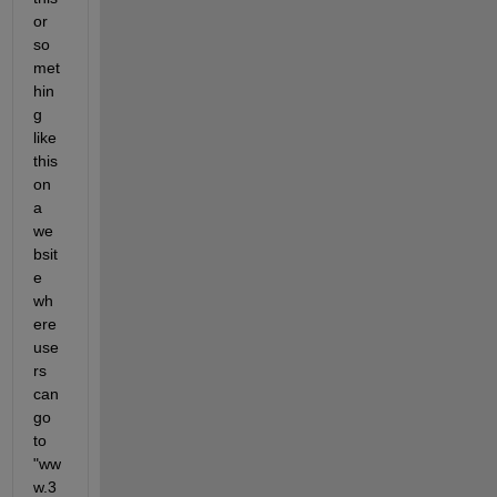
or 
so
met
hin
g 
like 
this 
on 
a 
we
bsit
e 
wh
ere 
use
rs 
can 
go 
to 
"ww
w.3