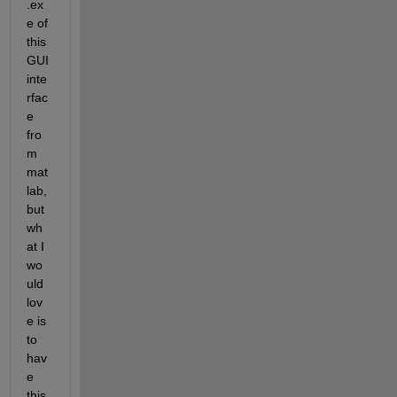
.ex
e of 
this 
GUI 
inte
rfac
e 
fro
m 
mat
lab, 
but 
wh
at I 
wo
uld 
lov
e is 
to 
hav
e 
this 