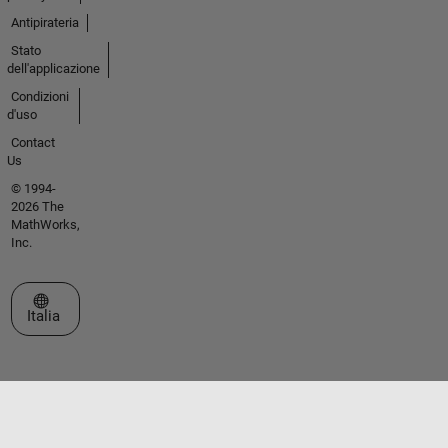
Antipirateria
Stato
dell'applicazione
Condizioni
d'uso
Contact
Us
© 1994-
2026 The
MathWorks,
Inc.
Seleziona un sito web
Italia