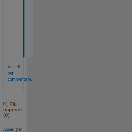
t
a 
i
'
m 
n
e
w
Accedi
per
commentare.
Più
risposte
(0)
Accedi per