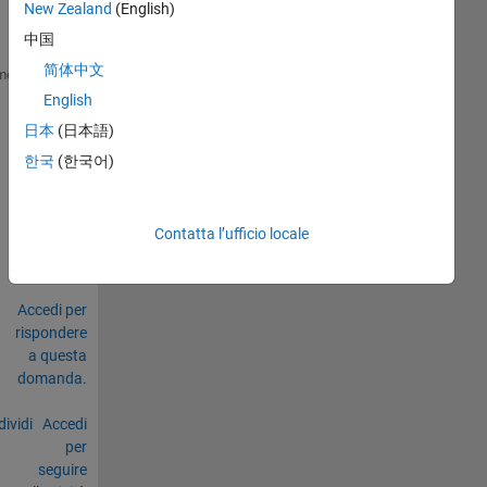
New Zealand
(English)
中国
简体中文
 urgent
me
English
0
日本
(日本語)
Commenti
한국
(한국어)
Accedi
per
commentare.
Contatta l’ufficio locale
Accedi per
rispondere
a questa
domanda.
ividi
Accedi
per
seguire