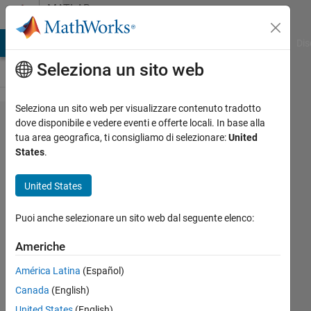
Vai al contenuto
MATLAB
Answers
ATLAB Answers
File Exchange
Cody
AI Chat Playground
Dis
Seleziona un sito web
Seleziona un sito web per visualizzare contenuto tradotto
how to
dove disponibile e vedere eventi e offerte locali. In base alla
tua area geografica, ti consigliamo di selezionare:
United
make a fft
States
.
code for
magnetics
United States
field
Puoi anche selezionare un sito web dal seguente elenco:
analysis?
Americhe
Jein
América Latina
(Español)
Sintia
Canada
(English)
Dewi
United States
(English)
Ta'uno