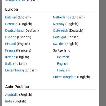
4 Feb
Europa
2016
1
Belgium
(English)
Netherlands
(English)
Risposta
Denmark
(English)
Norway
(English)
Deutschland
(Deutsch)
Österreich
(Deutsch)
Risposta
accettata
España
(Español)
Portugal
(English)
Finland
(English)
Sweden
(English)
Aggiornato
France
(Français)
Switzerland
4 Feb 2016
Ireland
(English)
Deutsch
3
Visualizzazioni
Italia
(Italiano)
English
(30 giorni)
Luxembourg
(English)
Français
United Kingdom
(English)
Asia-Pacifico
Australia
(English)
India
(English)