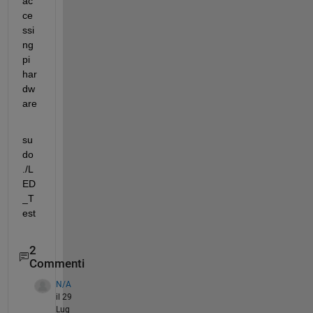
ac
ce
ssi
ng 
pi 
har
dw
are
su
do 
./L
ED
_T
est
2
Commenti
N/A
il 29
Lug