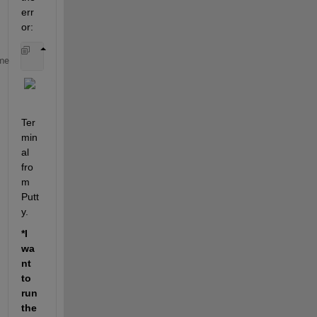
err
or:
    Error 
setting GPIO pin direction.
me
Ter
min
al 
fro
m 
Putt
y.
*I 
wa
nt 
to 
run 
the 