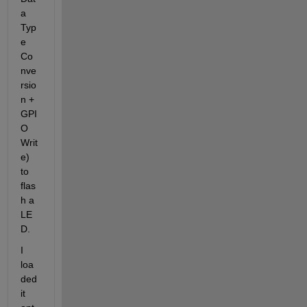
a 
Typ
e 
Co
nve
rsio
n + 
GPI
O 
Writ
e) 
to 
flas
h a 
LE
D.
I 
loa
ded 
it 