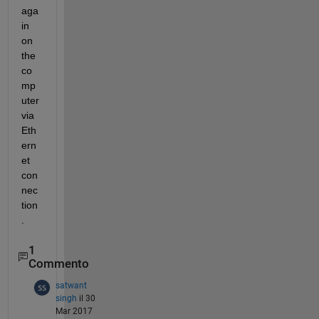
aga
in 
on 
the 
co
mp
uter 
via 
Eth
ern
et 
con
nec
tion
.
1
Commento
satwant
singh
il 30
Mar 2017