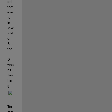
del 
that 
exis
ts 
in 
MW 
fold
er. 
But 
the 
LE
D 
was
n't 
flas
hin
g.
Ter