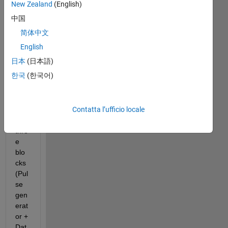
e 
New Zealand
(English)
buil
中国
t a 
简体中文
Sim
ulin
English
k 
日本
(日本語)
mo
한국
(한국어)
del 
con
sisti
Contatta l’ufficio locale
ng 
of 
thre
e 
blo
cks 
(Pul
se 
gen
erat
or + 
Dat