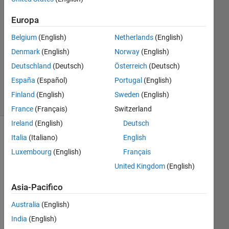
1
Europa
Risposta
Belgium
(English)
Netherlands
(English)
Aggiornato
Denmark
(English)
Norway
(English)
30 Mar
Deutschland
(Deutsch)
Österreich
(Deutsch)
2017
76
España
(Español)
Portugal
(English)
Visualizzazioni
Finland
(English)
Sweden
(English)
(30 giorni)
France
(Français)
Switzerland
Ireland
(English)
Deutsch
Italia
(Italiano)
English
Luxembourg
(English)
Français
United Kingdom
(English)
Asia-Pacifico
Australia
(English)
I 
India
(English)
hav