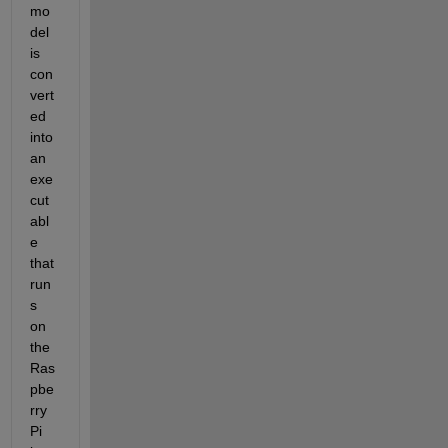
mo
del 
is 
con
vert
ed 
into 
an 
exe
cut
abl
e 
that 
run
s 
on 
the 
Ras
pbe
rry 
Pi 