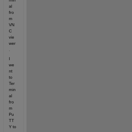
min
al 
fro
m 
VN
C 
vie
wer
.
I 
we
nt 
to 
Ter
min
al 
fro
m 
Pu
TT
Y to 