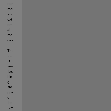
nor
mal 
and 
ext
ern
al 
mo
des
. 
The 
LE
D 
was 
flas
hin
g. I 
sto
ppe
d 
the 
Sim