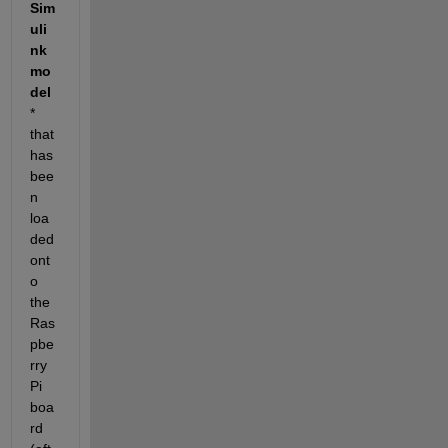
Sim
uli
nk 
mo
del
* 
that 
has 
bee
n 
loa
ded 
ont
o 
the 
Ras
pbe
rry 
Pi 
boa
rd 