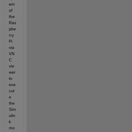
em 
of 
the 
Ras
pbe
rry 
Pi 
via 
VN
C 
vie
wer 
to 
exe
cut
e 
the 
Sim
ulin
k 
mo