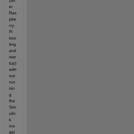
(aft
er 
Ras
pbe
rry 
Pi 
boo
ting 
and 
star
tup) 
with
out 
run
nin
g 
the 
Sim
ulin
k 
mo
del 