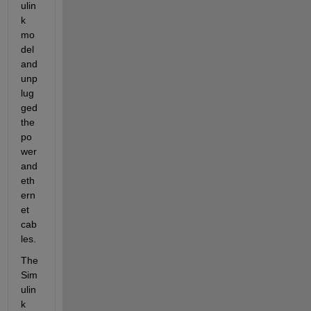
ulin
k 
mo
del 
and 
unp
lug
ged 
the 
po
wer 
and 
eth
ern
et 
cab
les.
The 
Sim
ulin
k 