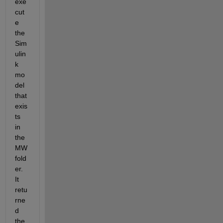
exe
cut
e 
the 
Sim
ulin
k 
mo
del 
that 
exis
ts 
in 
the 
MW 
fold
er. 
It 
retu
rne
d 
the 