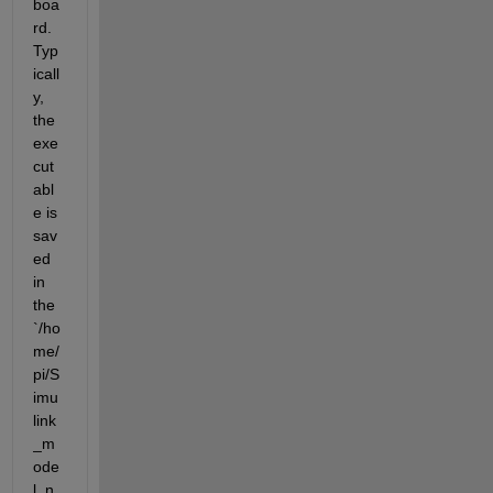
boa
rd. 
Typ
icall
y, 
the 
exe
cut
abl
e is 
sav
ed 
in 
the 
`/ho
me/
pi/S
imu
link
_m
ode
l_n