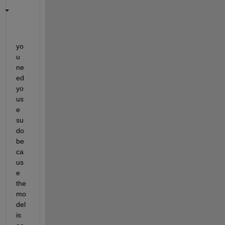
yo
u 
ne
ed 
yo 
us
e 
su
do 
be
ca
us
e 
the 
mo
del 
is 