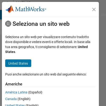
Vai al contenuto
MATLAB
Answers
ATLAB Answers
File Exchange
Cody
AI Chat Playground
Dis
Seleziona un sito web
Seleziona un sito web per visualizzare contenuto tradotto
How to start
dove disponibile e vedere eventi e offerte locali. In base alla
tua area geografica, ti consigliamo di selezionare:
United
Simulink
States
.
model on
Raspberry Pi
United States
automatically
Puoi anche selezionare un sito web dal seguente elenco:
on startup?
Americhe
Ahmed
América Latina
(Español)
Desoky
Canada
(English)
6 Mar
United States
(English)
2016