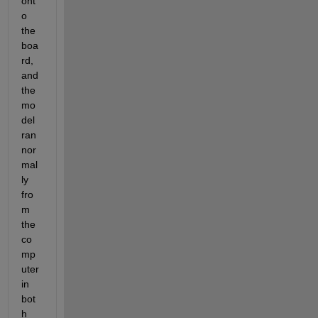
ont
o 
the 
boa
rd, 
and 
the 
mo
del 
ran 
nor
mal
ly 
fro
m 
the 
co
mp
uter 
in 
bot
h 