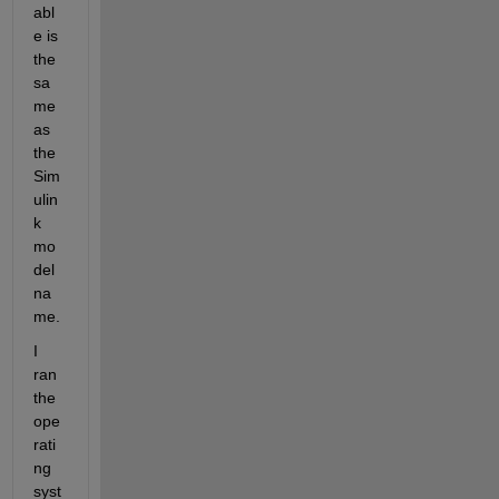
abl
e is 
the 
sa
me 
as 
the 
Sim
ulin
k 
mo
del 
na
me.
I 
ran 
the 
ope
rati
ng 
syst