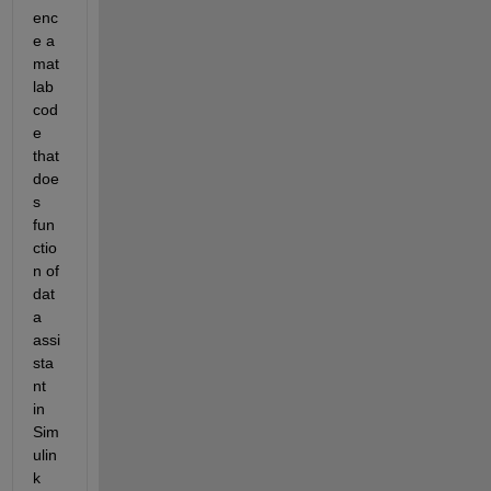
enc
e a 
mat
lab 
cod
e 
that 
doe
s 
fun
ctio
n of 
dat
a 
assi
sta
nt 
in 
Sim
ulin
k 