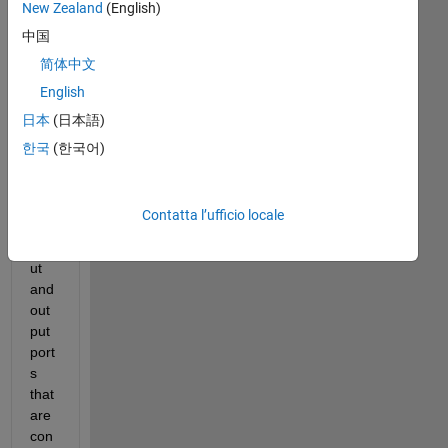
New Zealand
(English)
中国
简体中文
I 
English
hav
日本
(日本語)
e a 
mo
한국
(한국어)
del 
whi
ch 
Contatta l’ufficio locale
has 
inp
ut 
and 
out
put 
port
s 
that 
are 
con