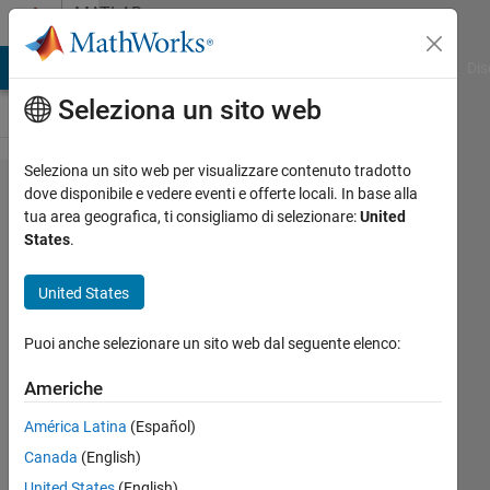
Vai al contenuto
MATLAB
Answers
ATLAB Answers
File Exchange
Cody
AI Chat Playground
Dis
Seleziona un sito web
Seleziona un sito web per visualizzare contenuto tradotto
How to
dove disponibile e vedere eventi e offerte locali. In base alla
tua area geografica, ti consigliamo di selezionare:
United
get Bus
States
.
details
from an
United States
output
Puoi anche selezionare un sito web dal seguente elenco:
port
using
Americhe
MATLAB
América Latina
(Español)
and not
Canada
(English)
Simulink?
United States
(English)