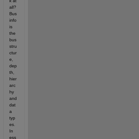
k at 
all? 
Bus 
info 
is 
the 
bus 
stru
ctur
e, 
dep
th, 
hier
arc
hy 
and 
dat
a 
typ
es. 
In 
ess