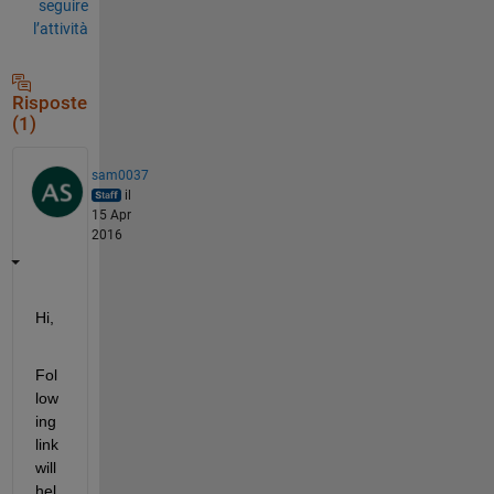
seguire
l’attività
Risposte
(1)
sam0037
il
15 Apr
2016
Hi,
Fol
low
ing 
link 
will 
hel