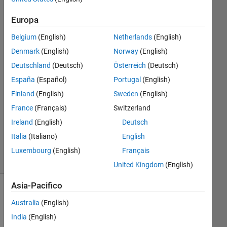
Europa
Mohamed
Z.
Belgium
(English)
Netherlands
(English)
12 Apr
Denmark
(English)
Norway
(English)
2016
Deutschland
(Deutsch)
Österreich
(Deutsch)
1
España
(Español)
Portugal
(English)
Risposta
Finland
(English)
Sweden
(English)
Aggiornato
France
(Français)
Switzerland
16 Apr
Ireland
(English)
Deutsch
2016
Italia
(Italiano)
English
19
Visualizzazioni
Luxembourg
(English)
Français
(30 giorni)
United Kingdom
(English)
Asia-Pacifico
Australia
(English)
India
(English)