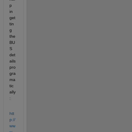
p 
in 
get
tin
g 
the 
BU
S 
det
ails 
pro
gra
ma
tic
ally
:
htt
p://
ww
w.