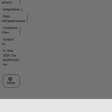
privacy
Antipirateria
Stato
dell'applicazione
Condizioni
d'uso
Contact
Us
© 1994-
2026 The
MathWorks,
Inc.
Seleziona un sito web
Italia