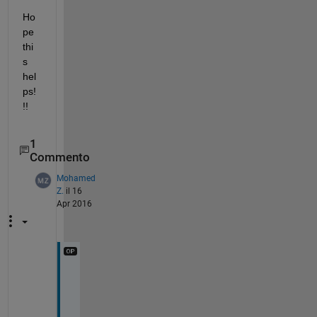
Ho
pe 
thi
s 
hel
ps!
!!
1
Commento
Mohamed
Z.
il 16
Apr 2016
T
h
a