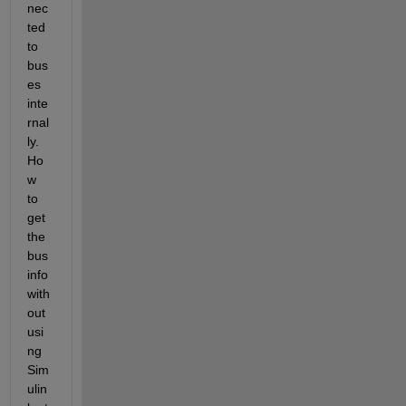
nec
ted 
to 
bus
es 
inte
rnal
ly. 
Ho
w 
to 
get 
the 
bus 
info 
with
out 
usi
ng 
Sim
ulin