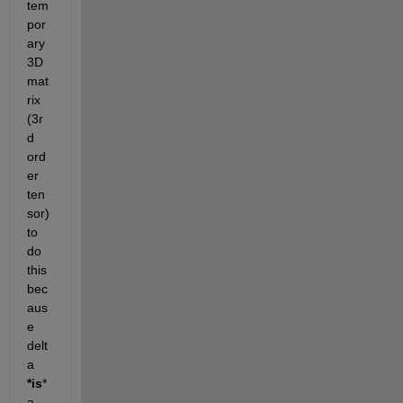
tem
por
ary 
3D 
mat
rix 
(3r
d 
ord
er 
ten
sor) 
to 
do 
this 
bec
aus
e 
delt
a
*is
* 
a 