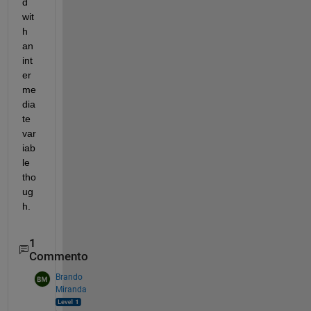
d 
wit
h 
an 
int
er
me
dia
te 
var
iab
le 
tho
ug
h.
1
Commento
Brando
Miranda