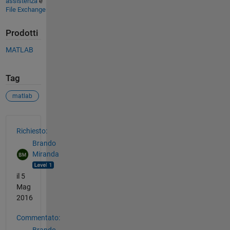
assistenza
e
File Exchange
Prodotti
MATLAB
Tag
matlab
Vedere anche
Richiesto:
Brando
Miranda
il 5
Mag
2016
Commentato: