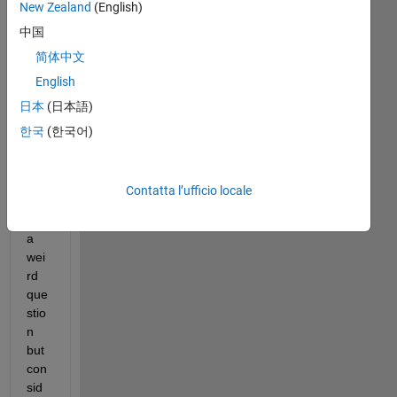
New Zealand
(English)
中国
简体中文
English
日本
(日本語)
Thi
s 
한국
(한국어)
mig
ht 
sou
Contatta l’ufficio locale
nd 
as 
a 
wei
rd 
que
stio
n 
but 
con
sid