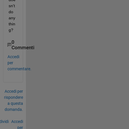
sn't 
do 
any
thin
g?
0
Commenti
Accedi
per
commentare.
Accedi per
rispondere
a questa
domanda.
ividi
Accedi
per