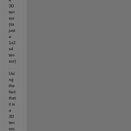
3D 
ten
sor 
(its 
just 
a 
1x2
x4 
ten
sor)
. 
Usi
ng 
the 
fact 
that 
it is 
a 
3D 
ten
sor, 