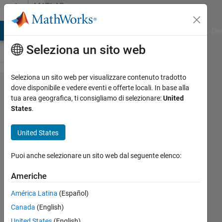
Vai al contenuto
MATLAB
Answers
ATLAB Answers
File Exchange
Cody
AI Chat Playground
Dis
Seleziona un sito web
Seleziona un sito web per visualizzare contenuto tradotto
Is it
dove disponibile e vedere eventi e offerte locali. In base alla
tua area geografica, ti consigliamo di selezionare:
United
possible
States
.
to do
operations
United States
on 3D
Puoi anche selezionare un sito web dal seguente elenco:
matrices
without
Americhe
explicitly
América Latina
(Español)
creating
Canada
(English)
one?
United States
(English)