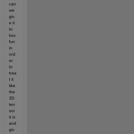
can 
we 
giv
e it 
to 
bsx
fun 
in 
ord
er 
to 
trea
t it 
like 
the 
3D 
ten
sor 
it is 
and 
giv