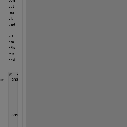
corr
ect 
res
ult 
that 
I 
wa
nte
d/in
ten
ded
:
ans(:,:,1) =
me
      -1    -1    -1    -1
      -1    -1    -1    -1
      -1    -1    -1    -1
ans(:,:,2) =
       2     2     2     2