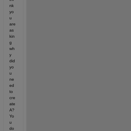
nk 
yo
u 
are 
as
kin
g 
wh
y 
did 
yo
u 
ne
ed 
to 
cre
ate 
A? 
Yo
u 
do