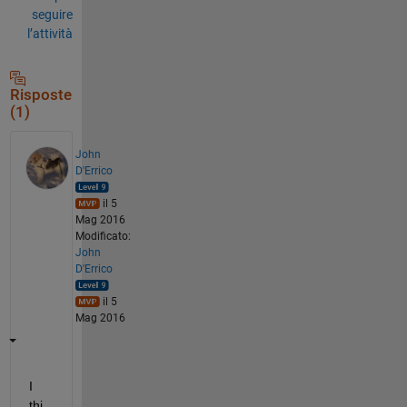
seguire
l’attività
Risposte
(1)
John
D'Errico
il 5
Mag 2016
Modificato:
John
D'Errico
il 5
Mag 2016
I 
thi