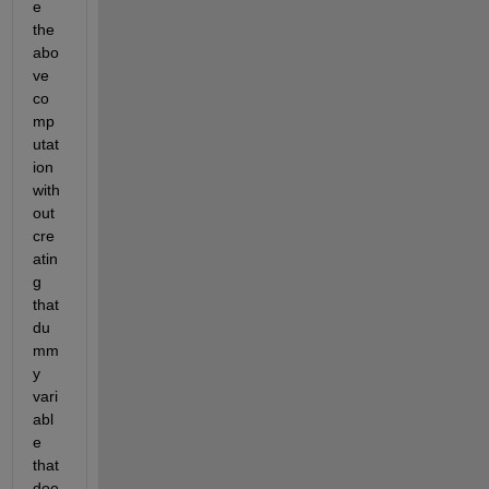
e 
the 
abo
ve 
co
mp
utat
ion 
with
out 
cre
atin
g 
that 
du
mm
y 
vari
abl
e 
that 
doe