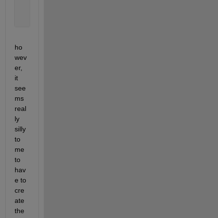
       2     2     2     2
       2     2     2     2
ho
wev
er, 
it 
see
ms 
real
ly 
silly 
to 
me 
to 
hav
e to 
cre
ate 
the 