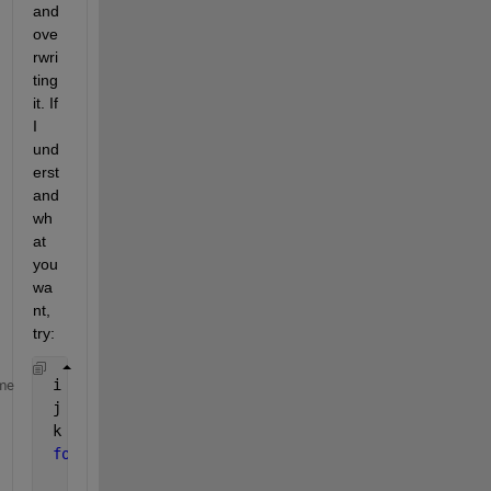
and 
ove
rwri
ting 
it. If 
I 
und
erst
and 
wh
at 
you 
wa
nt, 
try:
 i = 1:5;
me
 j = 0:5;
 k = zeros(numel(i),numel(j));
for 
a = 1:numel(i)
for 
b = 1:numel(j)