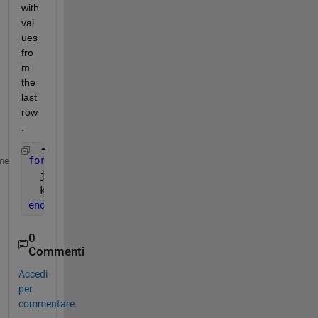
with 
val
ues 
fro
m 
the 
last 
row
.
for 
i = 1:5,
me
  j = 0:i;
  k = i.^2 + i*j + j.^2
end
0
Commenti
Accedi
per
commentare.