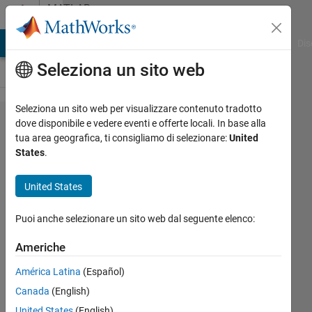
Vai al contenuto
MATLAB
Answers
ATLAB Answers
File Exchange
Cody
AI Chat Playground
Dis
Seleziona un sito web
Seleziona un sito web per visualizzare contenuto tradotto
How
dove disponibile e vedere eventi e offerte locali. In base alla
tua area geografica, ti consigliamo di selezionare:
United
can I
States
.
return
the
United States
values
Puoi anche selezionare un sito web dal seguente elenco:
of a
loop
Americhe
América Latina
(Español)
zaxtronix
Canada
(English)
12 Mag
United States
(English)