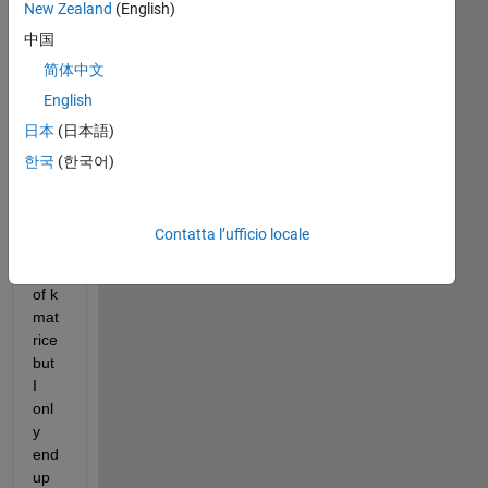
New Zealand
(English)
中国
I 
wa
简体中文
nt 
English
to 
日本
(日本語)
retu
rn 
한국
(한국어)
the 
enti
re 
Contatta l’ufficio locale
val
ues 
of k 
mat
rice 
but 
I 
onl
y 
end 
up 