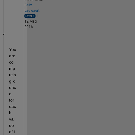
Felix
Lauwaert
il
12 Mag
2016
You 
are 
co
mp
utin
g k 
onc
e 
for 
eac
h 
val
ue 
of i 