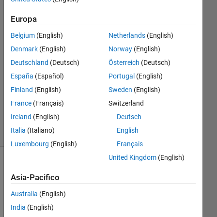
2016
2
Europa
Risposte
Belgium
(English)
Netherlands
(English)
Risposta
Denmark
(English)
Norway
(English)
accettata
Deutschland
(Deutsch)
Österreich
(Deutsch)
España
(Español)
Portugal
(English)
Aggiornato
Finland
(English)
Sweden
(English)
13 Mag
2016
France
(Français)
Switzerland
5
Ireland
(English)
Deutsch
Visualizzazioni
Italia
(Italiano)
English
(30 giorni)
Luxembourg
(English)
Français
United Kingdom
(English)
Asia-Pacifico
Australia
(English)
India
(English)