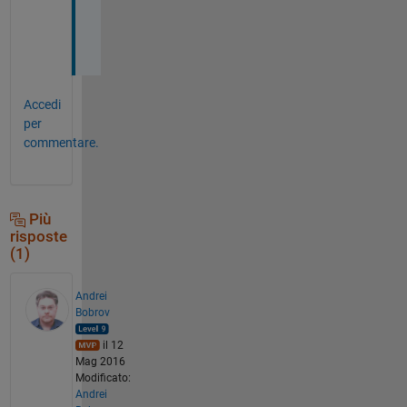
i
t
.
Accedi
per
commentare.
Più
risposte
(1)
Andrei
Bobrov
il 12
Mag 2016
Modificato:
Andrei