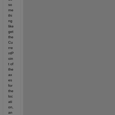
so
me
thi
ng 
like 
get 
the 
Cu
rre
ntP
oin
t of 
the 
ax
es 
for 
the 
loc
ati
on, 
an