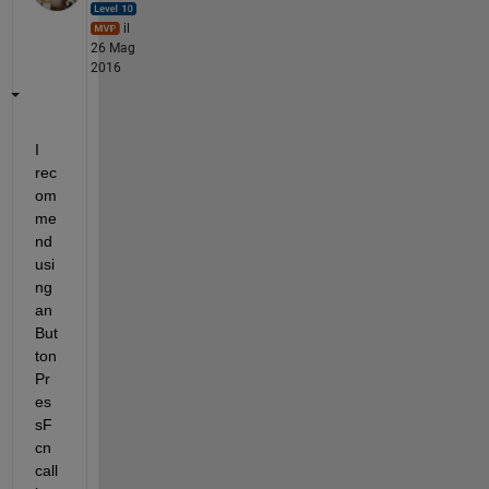
il
26 Mag
2016
I 
rec
om
me
nd 
usi
ng 
an 
But
ton
Pr
es
sF
cn 
call