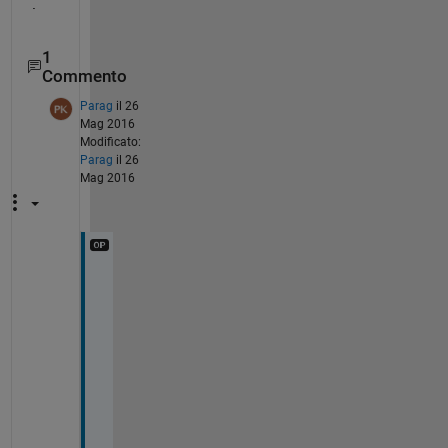
.
1
Commento
Parag
il 26
Mag 2016
Modificato:
Parag
il 26
Mag 2016
T
h
a
n
k 
f
o
r 
y