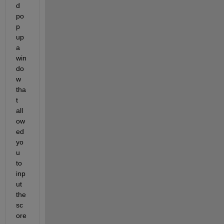
d 
po
p 
up 
a 
win
do
w 
tha
t 
all
ow
ed 
yo
u 
to 
inp
ut 
the 
sc
ore