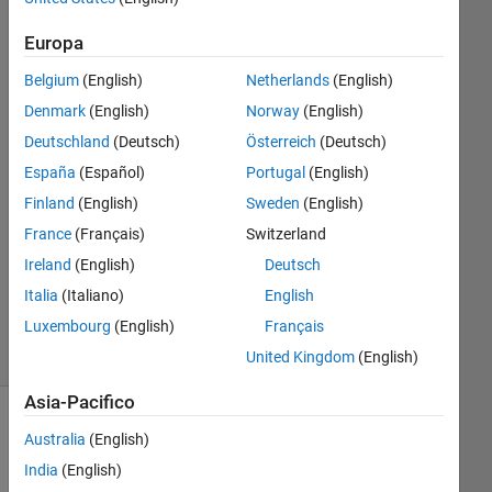
score
Europa
Belgium
(English)
Netherlands
(English)
Parag
Denmark
(English)
Norway
(English)
26 Mag
2016
Deutschland
(Deutsch)
Österreich
(Deutsch)
1
España
(Español)
Portugal
(English)
Risposta
Finland
(English)
Sweden
(English)
Aggiornato
France
(Français)
Switzerland
26 Mag
Ireland
(English)
Deutsch
2016
Italia
(Italiano)
English
8
Luxembourg
(English)
Français
Visualizzazioni
(30 giorni)
United Kingdom
(English)
Asia-Pacifico
Australia
(English)
India
(English)