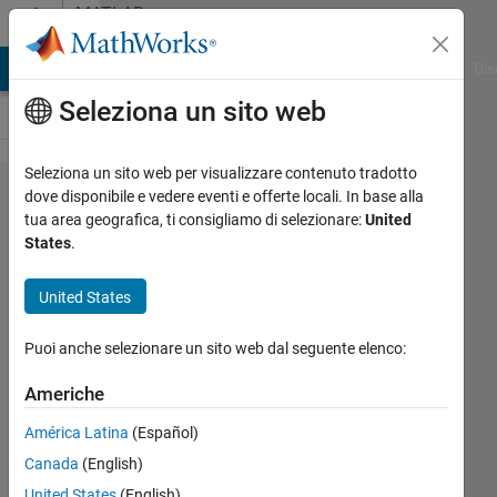
Vai al contenuto
MATLAB
Answers
ATLAB Answers
File Exchange
Cody
AI Chat Playground
Dis
Seleziona un sito web
Seleziona un sito web per visualizzare contenuto tradotto
How
dove disponibile e vedere eventi e offerte locali. In base alla
tua area geografica, ti consigliamo di selezionare:
United
to
States
.
select
data
United States
points
Puoi anche selezionare un sito web dal seguente elenco:
in GUI
and
Americhe
save
América Latina
(Español)
it with
Canada
(English)
some
United States
(English)