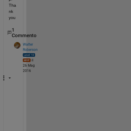
Tha
nk 
you
1
Commento
Walter
Roberson
il
26 Mag
2016
Y
o
u 
d
i
d 