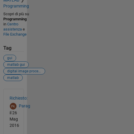
Programming
Scopri di più su
Programming
in
Centro
assistenza
e
File Exchange
Tag
gui
matlab gui
digital image processing
matlab
Vedere anche
Richiesto:
Parag
il 26
Mag
2016