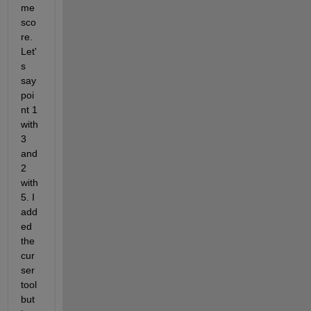
me 
sco
re. 
Let'
s 
say 
poi
nt 1 
with 
3 
and 
2 
with 
5. I 
add
ed 
the 
cur
ser 
tool 
but 