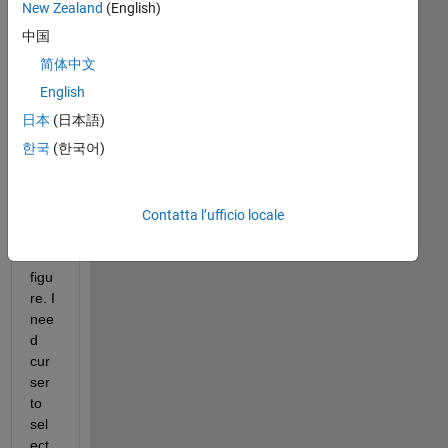
New Zealand
(English)
中国
简体中文
Hi I 
English
hav
日本
(日本語)
e a 
한국
(한국어)
GUI 
as 
sho
wn 
Contatta l’ufficio locale
in 
the 
figu
re. I 
nee
d 
cur
ser 
to 
sel
ect 