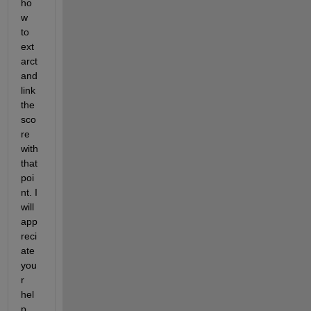
ho
w 
to 
ext
arct 
and 
link 
the 
sco
re 
with 
that 
poi
nt. I 
will 
app
reci
ate 
you
r 
hel
p. 