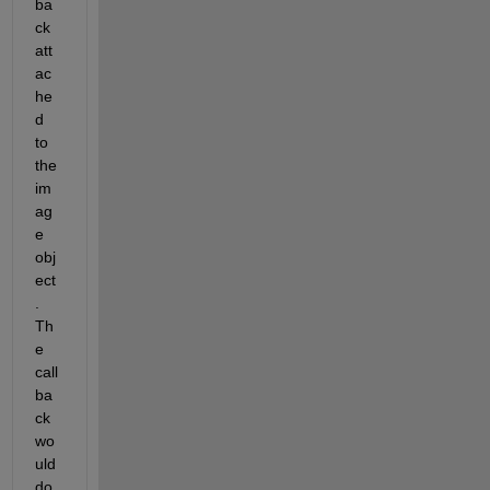
ba
ck 
att
ac
he
d 
to 
the 
im
ag
e 
obj
ect
. 
Th
e 
call
ba
ck 
wo
uld 
do 