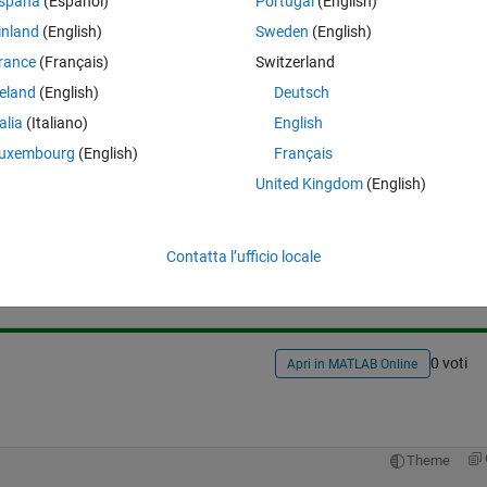
spaña
(Español)
Portugal
(English)
Theme
inland
(English)
Sweden
(English)
rance
(Français)
Switzerland
reland
(English)
Deutsch
talia
(Italiano)
English
uxembourg
(English)
Français
United Kingdom
(English)
Accedi per rispondere a questa 
Contatta l’ufficio locale
Condividi
Accedi per seguire l
0 voti
Apri in MATLAB Online
Theme