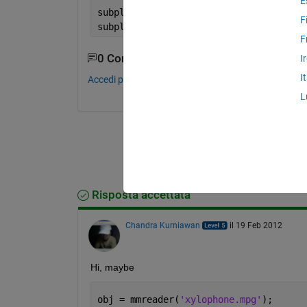
E
subplot(1,2,1), imshow(
'autumn.tif'
);
F
subplot(1,2,2), imshow(
'glass.png'
);
F
0 Commenti
I
I
Accedi per commentare.
L
Risposta accettata
Chandra Kurniawan
il 19 Feb 2012
Hi, maybe
obj = mmreader(
'xylophone.mpg'
);