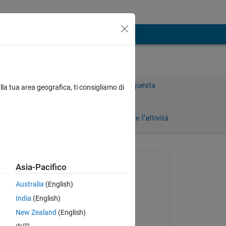
Accedi per rispondere a questa
lla tua area geografica, ti consigliamo di
domanda.
Condividi
Accedi per seguire l’attività
Richiesto:
Asia-Pacifico
Pan
Australia
(English)
il 19 Feb 2012
India
(English)
Modificato:
New Zealand
(English)
dpb