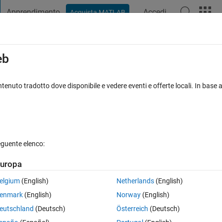
Apprendimento
Accedi
Acquista MATLAB
t Playground
Discussioni
Concorsi
Blog
Pubblica
Altro
iga
FAQ su MATLAB
Altro
eb
tenuto tradotto dove disponibile e vedere eventi e offerte locali. In base a
cettata
Aggiornato 16 Ott 2013
32 Visualizzazioni (30 giorni)
eguente elenco:
uropa
0 voti
Apri in MATLAB Online
elgium
(English)
Netherlands
(English)
enmark
(English)
Norway
(English)
want to play video not image,I don't know how to do.
eutschland
(Deutsch)
Österreich
(Deutsch)