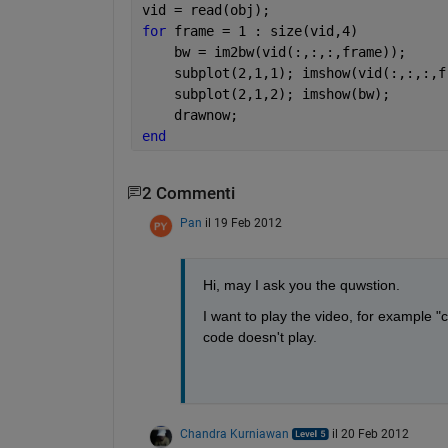
vid = read(obj);
for 
frame = 1 : size(vid,4)
    bw = im2bw(vid(:,:,:,frame));
    subplot(2,1,1); imshow(vid(:,:,:,f
    subplot(2,1,2); imshow(bw);
    drawnow;    
end
2 Commenti
Pan
il 19 Feb 2012
Hi, may I ask you the quwstion.
I want to play the video, for example "c
code doesn't play.
Chandra Kurniawan
il 20 Feb 2012