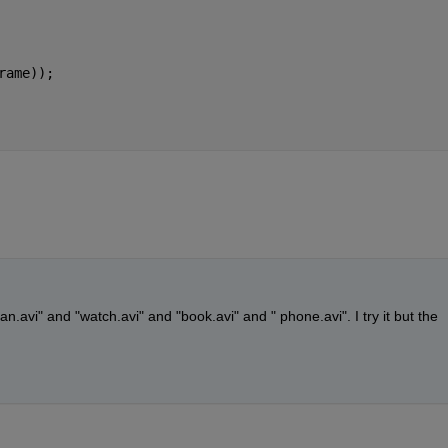
rame));
an.avi" and "watch.avi" and "book.avi" and " phone.avi". I try it but the 