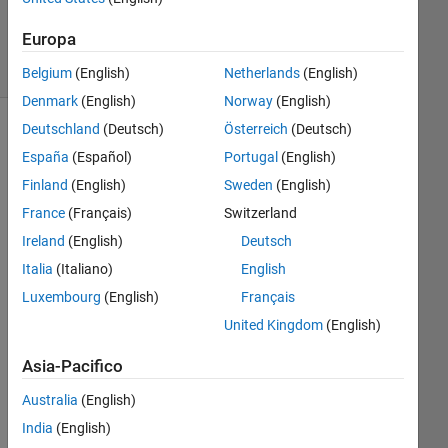
accettata
23
Europa
Visualizzazioni
(30 giorni)
Belgium
(English)
Netherlands
(English)
Denmark
(English)
Norway
(English)
Deutschland
(Deutsch)
Österreich
(Deutsch)
Mostra
España
(Español)
Portugal
(English)
commenti
meno
Finland
(English)
Sweden
(English)
recenti
France
(Français)
Switzerland
Ireland
(English)
Deutsch
Italia
(Italiano)
English
Luxembourg
(English)
Français
ho
w 
United Kingdom
(English)
to 
Asia-Pacifico
link 
1 
Australia
(English)
GUI 
India
(English)
in 