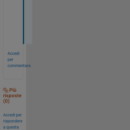
a
c
k
!
!
Accedi
per
commentare.
Più
risposte
(0)
Accedi per
rispondere
a questa