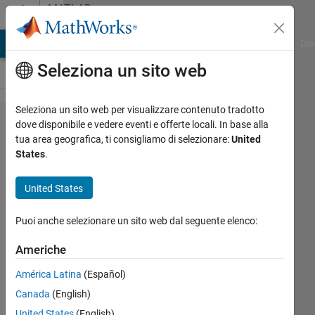
Vai al contenuto
MATLAB
Answers
ATLAB Answers
File Exchange
Cody
AI Chat Playground
Dis
Seleziona un sito web
Seleziona un sito web per visualizzare contenuto tradotto
linking
dove disponibile e vedere eventi e offerte locali. In base alla
tua area geografica, ti consigliamo di selezionare:
United
GUIs in
States
.
MATLAB
United States
rimi
Puoi anche selezionare un sito web dal seguente elenco:
20 Feb
2012
Americhe
1
Risposta
América Latina
(Español)
Canada
(English)
Risposta
United States
(English)