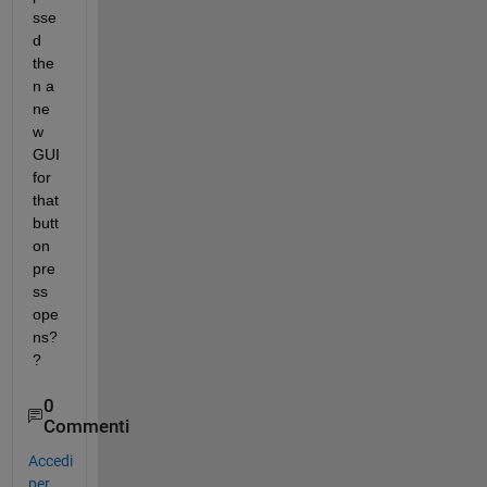
sse
d 
the
n a 
ne
w 
GUI 
for 
that 
butt
on 
pre
ss 
ope
ns?
?
0
Commenti
Accedi
per