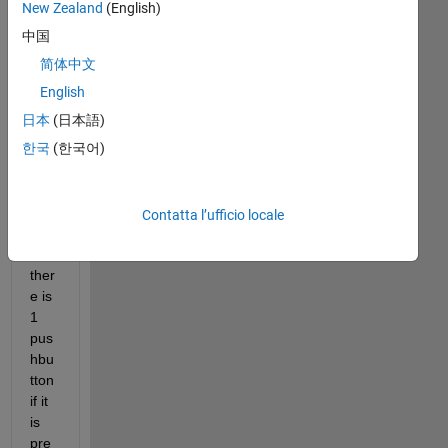
MA
New Zealand
(English)
TL
中国
AB 
简体中文
with 
oth
English
er.f
日本
(日本語)
or 
한국
(한국어)
exa
mpl
e in 
the 
Contatta l’ufficio locale
first 
GUI 
ther
e is 
1 
pus
hbu
tton 
if it 
is 
pre