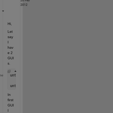
20 Feb
2012
Hi,
Let 
say 
I 
hav
e 2 
GUI
s.
untitled1
me
untitled2
In 
first 
GUI 
I 