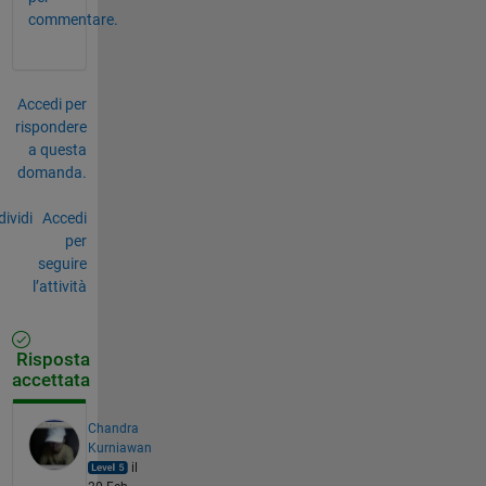
commentare.
Accedi per
rispondere
a questa
domanda.
ividi
Accedi
per
seguire
l’attività
Risposta
accettata
Chandra
Kurniawan
il