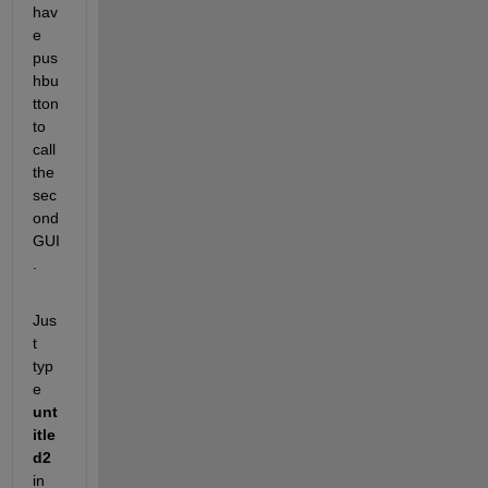
hav
e 
pus
hbu
tton 
to 
call 
the 
sec
ond 
GUI
.
Jus
t 
typ
e
unt
itle
d2
in 