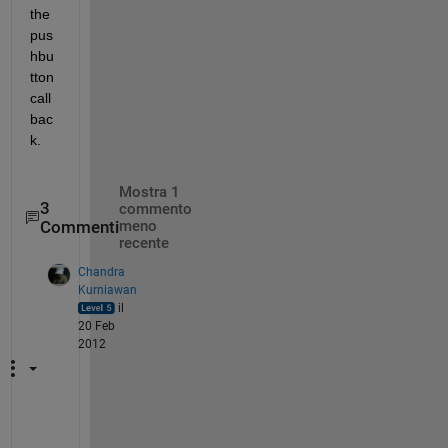
the 
pus
hbu
tton 
call
bac
k.
Mostra 1
3
commento
Commenti
meno
recente
Chandra
Kurniawan
il
20 Feb
2012
J