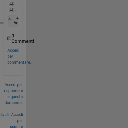
[1]; 
[1]).
 Any 
suggestions on how to accomplish these feats?
me
0
Commenti
Accedi
per
commentare.
Accedi per
rispondere
a questa
domanda.
ividi
Accedi
per
seguire