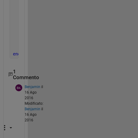
if 
(cell1{j,1}(i).*(-1)) == (cell1{j,1}(i
               cell1{j,1}(i+1) = [];
               cell1{j,1}(i) = [];
               c1(j) = c1(j) - 2;
end
         i = i + 1 ;       
end
end
end
1
Commento
Benjamin
il
16 Ago
2016
Modificato:
Benjamin
il
16 Ago
2016