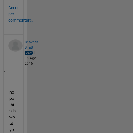
Accedi
per
commentare.
Bhavesh
Bhatt
il
16 Ago
2016
I 
ho
pe 
thi
s is 
wh
at 
yo