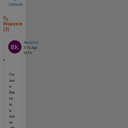
l’attività
Risposte
(3)
Benjamin
il 16 Ago
2016
I'm 
sur
e 
the
re 
is 
a 
mo
re 