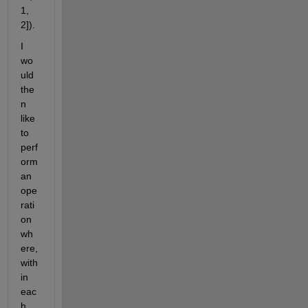
1, 
2]).
I 
wo
uld 
the
n 
like 
to 
perf
orm 
an 
ope
rati
on 
wh
ere, 
with
in 
eac
h 