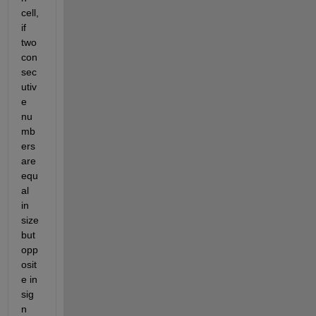
cell, 
if 
two 
con
sec
utiv
e 
nu
mb
ers 
are 
equ
al 
in 
size 
but 
opp
osit
e in 
sig
n 