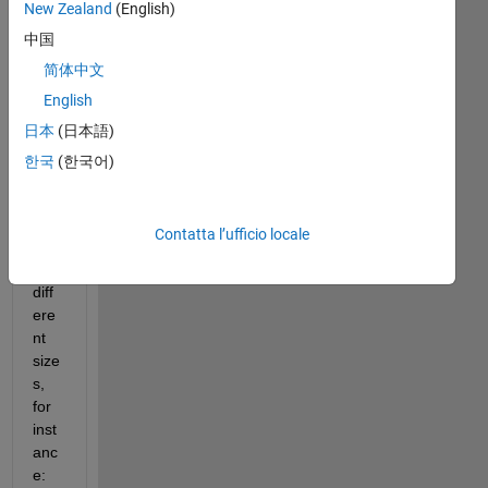
New Zealand
(English)
中国
简体中文
I 
English
hav
日本
(日本語)
e a 
cell 
한국
(한국어)
arr
ay 
with 
Contatta l’ufficio locale
cell
s of 
diff
ere
nt 
size
s, 
for 
inst
anc
e: