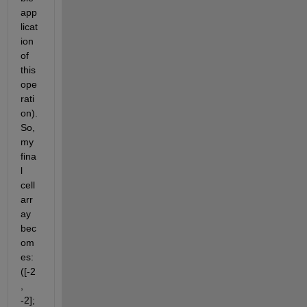
app
licat
ion 
of 
this 
ope
rati
on). 
So, 
my 
fina
l 
cell 
arr
ay 
bec
om
es: 
([-2
, 
-2]; 