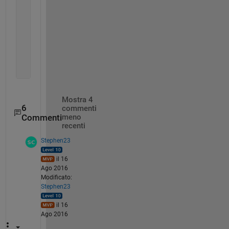
% store corrected array
            output(end+1,1) = {temp};
            flag = false;
end
end
    output = output(2:end);
Mostra 4
6
commenti
Commenti
meno
recenti
Stephen23
il 16
Ago 2016
Modificato:
Stephen23
il 16
Ago 2016