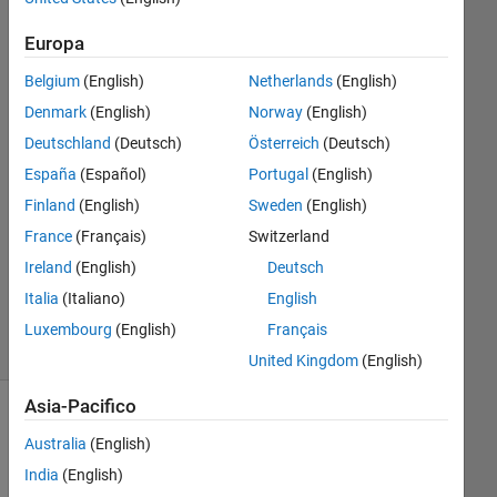
Europa
Robert
Mason
Belgium
(English)
Netherlands
(English)
9 Ago
Denmark
(English)
Norway
(English)
2016
Deutschland
(Deutsch)
Österreich
(Deutsch)
3
España
(Español)
Portugal
(English)
Risposte
Finland
(English)
Sweden
(English)
Aggiornato
France
(Français)
Switzerland
16 Ago
Ireland
(English)
Deutsch
2016
Italia
(Italiano)
English
16
Visualizzazioni
Luxembourg
(English)
Français
(30 giorni)
United Kingdom
(English)
Asia-Pacifico
Mostra
Australia
(English)
commenti
meno
India
(English)
recenti