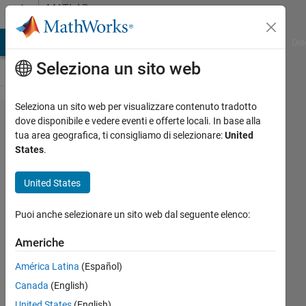
Vai al contenuto
MATLAB
Answers
ATLAB Answers
File Exchange
Cody
AI Chat Playground
Dis
Seleziona un sito web
Seleziona un sito web per visualizzare contenuto tradotto
Merging
dove disponibile e vedere eventi e offerte locali. In base alla
tua area geografica, ti consigliamo di selezionare:
United
adjacent
States
.
cells in
a cell
United States
array
Puoi anche selezionare un sito web dal seguente elenco:
and
applying
Americhe
rules to
América Latina
(Español)
remove
Canada
(English)
entries
United States
(English)