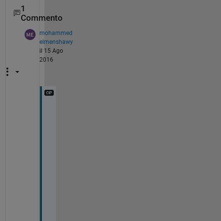
1
Commento
mohammed
elmenshawy
il 15 Ago
2016
t
h
a
n
k 
u 
v
e
r
y 
m