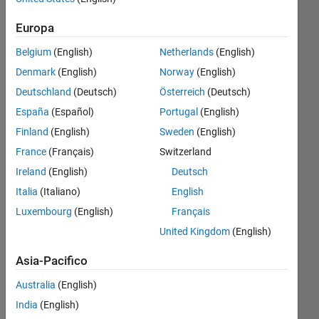
interval as
Europa
following
Belgium
(English)
Netherlands
(English)
Denmark
(English)
Norway
(English)
mohammed
elmenshawy
Deutschland
(Deutsch)
Österreich
(Deutsch)
14 Ago
España
(Español)
Portugal
(English)
2016
Finland
(English)
Sweden
(English)
2
France
(Français)
Switzerland
Risposte
Ireland
(English)
Deutsch
Risposta
Italia
(Italiano)
English
accettata
Luxembourg
(English)
Français
United Kingdom
(English)
Aggiornato
15 Ago
Asia-Pacifico
2016
6
Australia
(English)
Visualizzazioni
India
(English)
(30 giorni)