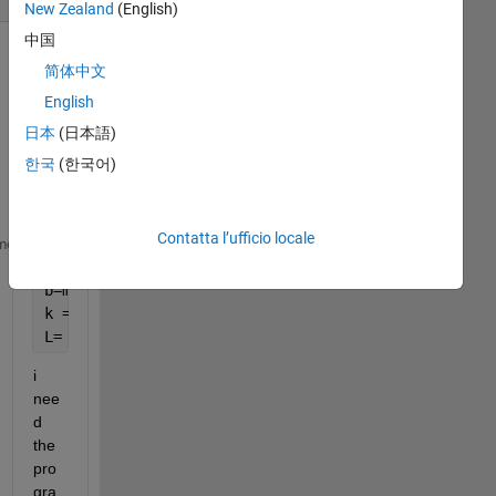
New Zealand
(English)
中国
简体中文
English
日本
(日本語)
한국
(한국어)
Contatta l’ufficio locale
z1,z2,
...
,zn % known data 
me
a=min(z)
b=max(z)
k =3.322*log(n) 
%such that k number of interval 
L= (max(z)-min(z))/k 
%such that L is length of each
i 
nee
d 
the 
pro
gra