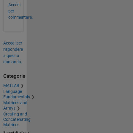
Accedi
per
commentare.
Accedi per
rispondere
a questa
domanda.
Categorie
MATLAB
Language
Fundamentals
Matrices and
Arrays
Creating and
Concatenating
Matrices
Scopri di più su