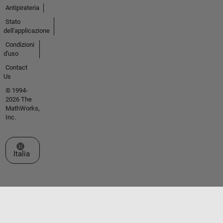
Antipirateria
Stato
dell'applicazione
Condizioni
d'uso
Contact
Us
© 1994-
2026 The
MathWorks,
Inc.
Seleziona un sito web
Italia