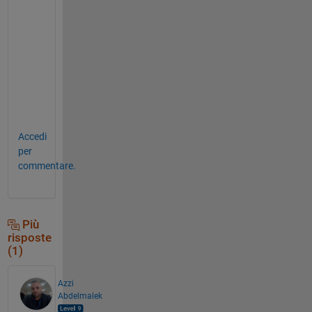
e
r
a
g
e
o
f
?
Accedi
per
commentare.
Più
risposte
(1)
Azzi
Abdelmalek