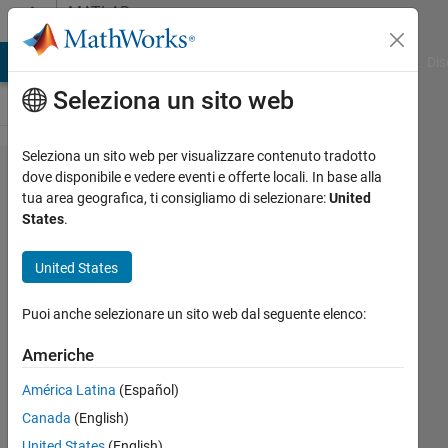
Vai al contenuto
MATLAB
Answers
ATLAB Answers
File Exchange
Cody
AI Chat Playground
Dis
Seleziona un sito web
Seleziona un sito web per visualizzare contenuto tradotto
hi . i have n
dove disponibile e vedere eventi e offerte locali. In base alla
tua area geografica, ti consigliamo di selezionare:
United
observation
States
.
z1 , z2, z3 ,
...... zn that
United States
is
Puoi anche selezionare un sito web dal seguente elenco:
numerical
value and
Americhe
not ordered
América Latina
(Español)
. i need
Canada
(English)
partion it to
United States
(English)