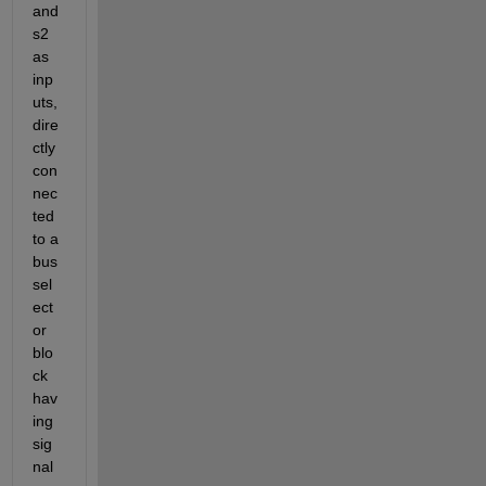
and 
s2 
as 
inp
uts, 
dire
ctly 
con
nec
ted 
to a 
bus 
sel
ect
or 
blo
ck 
hav
ing 
sig
nal