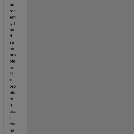
but 
rec
ent
ly I 
ha
d 
sa
me 
pro
ble
m. 
Th
e 
pro
ble
m 
is 
tha
t 
the 
na