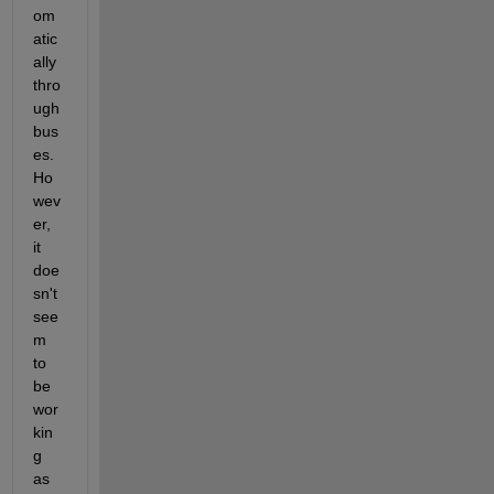
om
atic
ally 
thro
ugh 
bus
es. 
Ho
wev
er, 
it 
doe
sn't 
see
m 
to 
be 
wor
kin
g 
as 