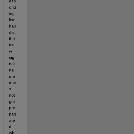
esp
ond
ing 
line 
han
dle, 
the 
ne
w 
sig
nal 
na
me 
doe
s 
not 
get 
pro
pag
ate
d, 
wh