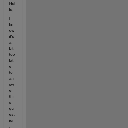
Hel
lo,
I 
kn
ow 
it's 
a 
bit 
too 
lat
e 
to 
an
sw
er 
thi
s 
qu
est
ion
, 