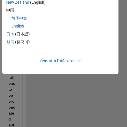
New Zealand
(English)
Hi, I 
中国
am 
tryi
简体中文
ng 
English
to 
日本
(日本語)
get 
sig
한국
(한국어)
nal 
ren
am
Contatta l’ufficio locale
e 
ope
rati
ons 
to 
be 
pro
pag
ate
d 
aut