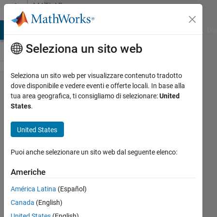
Vai al contenuto
MATLAB
Answers
ATLAB Answers
File Exchange
Cody
AI Chat Playground
Dis
Seleziona un sito web
Seleziona un sito web per visualizzare contenuto tradotto
Automatic
dove disponibile e vedere eventi e offerte locali. In base alla
tua area geografica, ti consigliamo di selezionare:
United
signal
States
.
name
propagation
United States
through
Puoi anche selezionare un sito web dal seguente elenco:
buses not
working as
Americhe
intended
América Latina
(Español)
Canada
(English)
sst
United States
(English)