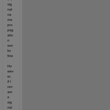
sig
nal 
na
me 
pro
pag
atio
n 
wor
ks 
fine
. 
Ho
wev
er, 
if I 
ren
am
e 
sig
nal 