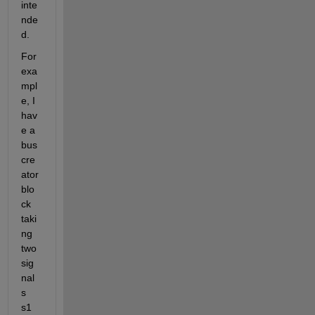
inte
nde
d.
For 
exa
mpl
e, I 
hav
e a 
bus 
cre
ator 
blo
ck 
taki
ng 
two 
sig
nal
s 
s1 