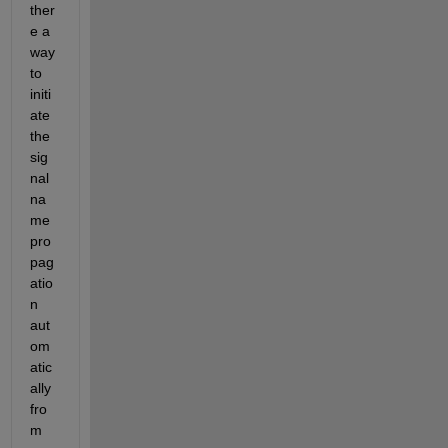
ther
e a 
way 
to 
initi
ate 
the 
sig
nal 
na
me 
pro
pag
atio
n 
aut
om
atic
ally 
fro
m 