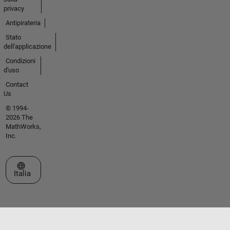
privacy
Antipirateria
Stato
dell'applicazione
Condizioni
d'uso
Contact
Us
© 1994-
2026 The
MathWorks,
Inc.
Seleziona un sito web
Italia