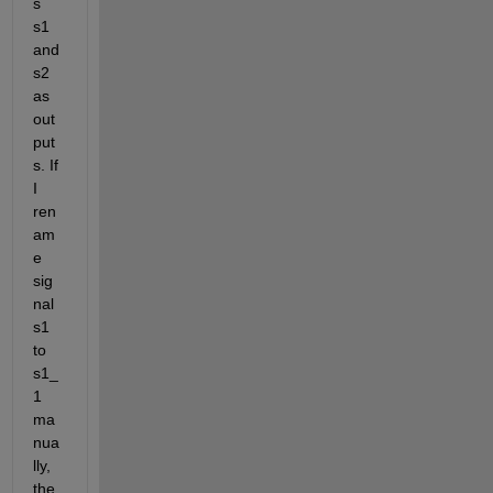
s 
s1 
and 
s2 
as 
out
put
s. If 
I 
ren
am
e 
sig
nal 
s1 
to 
s1_
1 
ma
nua
lly, 
the 