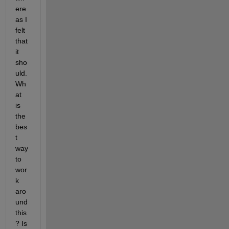
ere
as I 
felt 
that 
it 
sho
uld. 
Wh
at 
is 
the 
bes
t 
way 
to 
wor
k 
aro
und 
this
? Is 