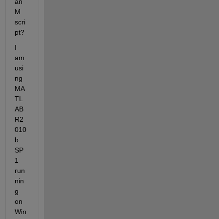
an 
M 
scri
pt?
I 
am 
usi
ng 
MA
TL
AB 
R2
010
b 
SP
1 
run
nin
g 
on 
Win