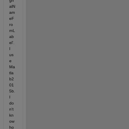
gn
alN
am
eF
ro
mL
ab
el'. 
I 
us
e 
Ma
tla
b2
01
5b. 
I 
do
n't 
kn
ow 
ho