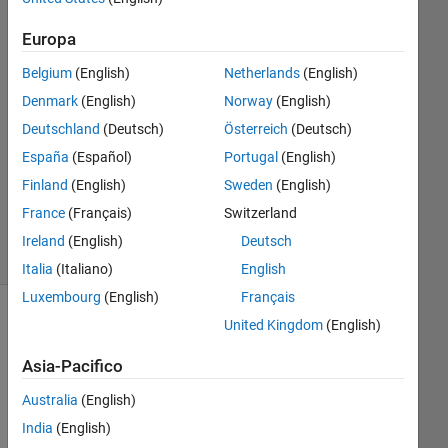
23 Feb
Europa
2012
Belgium
(English)
Netherlands
(English)
1
Risposta
Denmark
(English)
Norway
(English)
Deutschland
(Deutsch)
Österreich
(Deutsch)
Aggiornato
España
(Español)
Portugal
(English)
11 Apr
Finland
(English)
Sweden
(English)
2018
14
France
(Français)
Switzerland
Visualizzazioni
Ireland
(English)
Deutsch
(30 giorni)
Italia
(Italiano)
English
Luxembourg
(English)
Français
United Kingdom
(English)
Asia-Pacifico
Australia
(English)
India
(English)