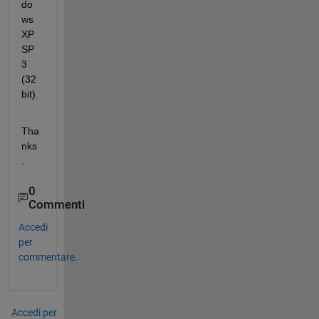
do
ws 
XP 
SP
3 
(32 
bit).
Tha
nks
.
0
Commenti
Accedi
per
commentare.
Accedi per