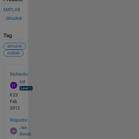
MATLAB
Simulink
Tag
simulink
matlab
Vedere anche
Richiesto:
sst
il 23
Feb
2012
Risposto:
Jan
Benek