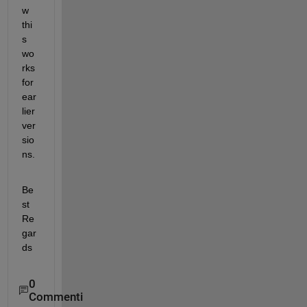
w 
thi
s 
wo
rks 
for 
ear
lier 
ver
sio
ns.
Be
st 
Re
gar
ds
0
Commenti