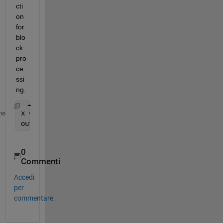
cti
on 
for 
blo
ck 
pro
ce
ssi
ng.
x = randi(99, 192,192); 
% Sample data
me
out = blockproc(x, [3 3], @(I)I.data >= I.data(2,2
0
Commenti
Accedi
per
commentare.