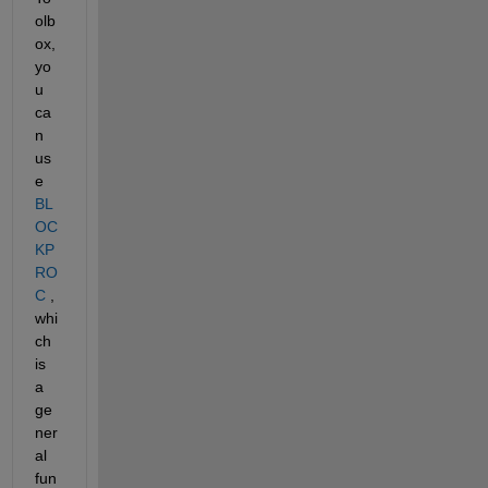
olb
ox, 
yo
u 
ca
n 
us
e
BL
OC
KP
RO
C
 , 
whi
ch 
is 
a 
ge
ner
al 
fun