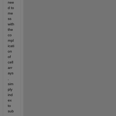
nee
d to 
me
ss 
with 
the 
co
mpl
icati
on 
of 
cell 
arr
ays
, 
sim
ply 
ind
ex 
to 
sub