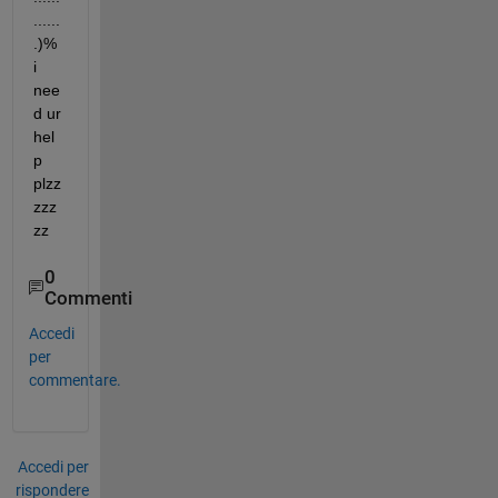
......
.)% 
i 
nee
d ur 
hel
p 
plzz
zzz
zz
0
Commenti
Accedi
per
commentare.
Accedi per
rispondere