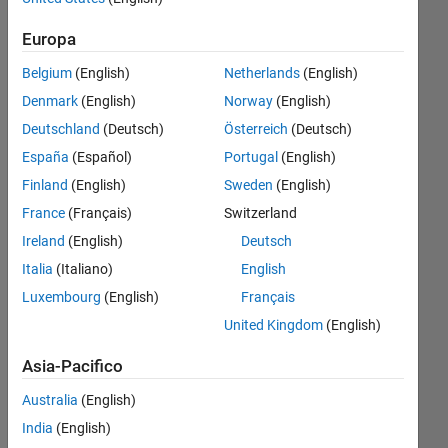
pixel value
Europa
as threshold,
Belgium
(English)
Netherlands
(English)
i need to
Denmark
(English)
Norway
(English)
compare
Deutschland
(Deutsch)
Österreich
(Deutsch)
with other
España
(Español)
Portugal
(English)
neighbouring
Finland
(English)
Sweden
(English)
8 pixel
France
(Français)
Switzerland
values, if
Ireland
(English)
Deutsch
that value is
Italia
(Italiano)
English
less than
Luxembourg
(English)
Français
threshld, put
United Kingdom
(English)
0, else 1
Asia-Pacifico
kaavya
Australia
(English)
subramani
India
(English)
30 Ago