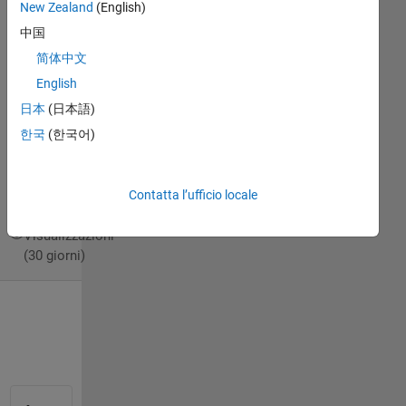
New Zealand
(English)
2016
中国
2
Risposte
简体中文
English
Risposta
日本
(日本語)
accettata
한국
(한국어)
Aggiornato
30 Ago
2016
Contatta l’ufficio locale
193
Visualizzazioni
(30 giorni)