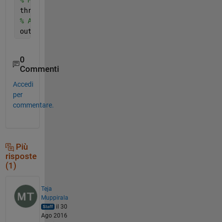
thresholds = imresize(thresholds, [rows, columns], 
% Apply threshold.
out = data > thresholds;
0
Commenti
Accedi
per
commentare.
Più
risposte
(1)
Teja
Muppirala
il 30
Ago 2016