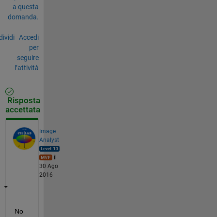
a questa
domanda.
ividi
Accedi
per
seguire
l’attività
Risposta
accettata
Image
Analyst
il
30 Ago
2016
No 