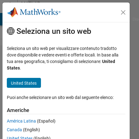
Vai al contenuto
MATLAB
Answers
ATLAB Answers
File Exchange
Cody
AI Chat Playground
Dis
Seleziona un sito web
Seleziona un sito web per visualizzare contenuto tradotto
I need some
dove disponibile e vedere eventi e offerte locali. In base alla
tua area geografica, ti consigliamo di selezionare:
United
help,(i.e) my
States
.
image is
192x192, i
United States
need to
Puoi anche selezionare un sito web dal seguente elenco:
divide it into
3x3,and
Americhe
from each
América Latina
(Español)
3x3 block,by
Canada
(English)
taking center
United States
(English)