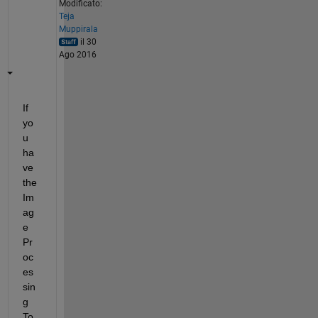
Modificato:
Teja
Muppirala
il 30
Ago 2016
If 
yo
u 
ha
ve 
the 
Im
ag
e 
Pr
oc
es
sin
g 
To