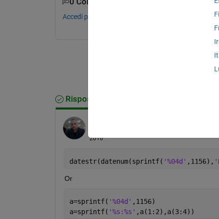
E
0 Commenti
F
Accedi per commentare.
F
I
I
L
Risposta accettata
Azzi Abdelmalek
il 1 Set 2016
Modificato:
Azzi Abdelmalek
il 1 Set
2016
datestr(datenum(sprintf(
'%04d'
,1156),
'
Or
a=sprintf(
'%04d'
,1156)
a=sprintf(
'%s:%s'
,a(1:2),a(3:4))