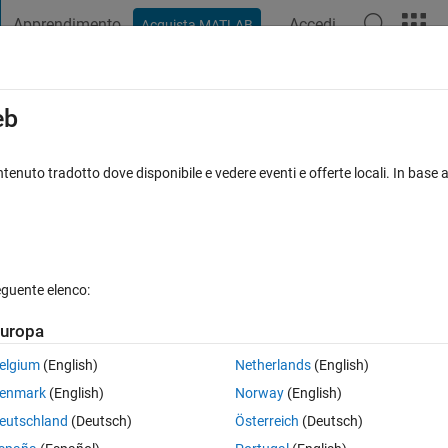
Apprendimento
Accedi
Acquista MATLAB
t Playground
Discussioni
Concorsi
Blog
Pubblica
Altro
iga
FAQ su MATLAB
Altro
eb
bers to hours
tenuto tradotto dove disponibile e vedere eventi e offerte locali. In base a
sta accettata
Aggiornato 1 Set 2016
20 Visualizzazioni (30 gior
eguente elenco:
uropa
0 voti
elgium
(English)
Netherlands
(English)
 you convert whole numbers into HH:MM format? Like say 1156 into 11:5
enmark
(English)
Norway
(English)
eutschland
(Deutsch)
Österreich
(Deutsch)