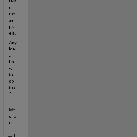
tain
s 
the
se 
pix
els.
Any 
ide
a 
ho
w 
to 
do 
that
?
Me
sho
o
0