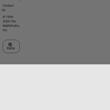
Contact
Us
© 1994-
2026 The
MathWorks,
Inc.
Seleziona un sito web
Italia