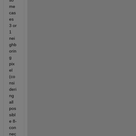
so
me 
cas
es 
3 or 
1 
nei
ghb
orin
g 
pix
el 
(co
nsi
deri
ng 
all 
pos
sibl
e 8-
con
nec