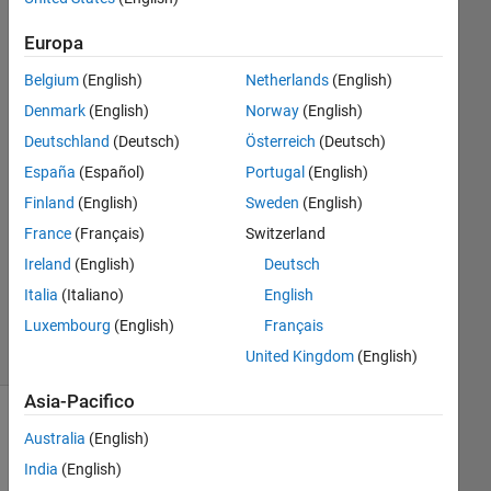
14 Set
Europa
2016
Belgium
(English)
Netherlands
(English)
1
Risposta
Denmark
(English)
Norway
(English)
Deutschland
(Deutsch)
Österreich
(Deutsch)
Risposta
España
(Español)
Portugal
(English)
accettata
Finland
(English)
Sweden
(English)
Aggiornato
France
(Français)
Switzerland
16 Set
Ireland
(English)
Deutsch
2016
Italia
(Italiano)
English
27
Luxembourg
(English)
Français
Visualizzazioni
(30 giorni)
United Kingdom
(English)
Asia-Pacifico
Australia
(English)
India
(English)