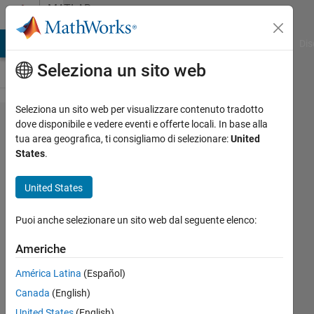
Vai al contenuto
MATLAB
Answers
ATLAB Answers
File Exchange
Cody
AI Chat Playground
Dis
Seleziona un sito web
Seleziona un sito web per visualizzare contenuto tradotto
How to
dove disponibile e vedere eventi e offerte locali. In base alla
tua area geografica, ti consigliamo di selezionare:
United
find
States
.
number
of
United States
neigbours
Puoi anche selezionare un sito web dal seguente elenco:
of a pixel
in binary
Americhe
image?
América Latina
(Español)
Canada
(English)
Meshooo
United States
(English)