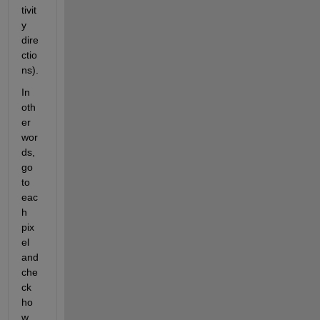
tivit
y 
dire
ctio
ns).
In 
oth
er 
wor
ds, 
go 
to 
eac
h 
pix
el 
and 
che
ck 
ho
w 