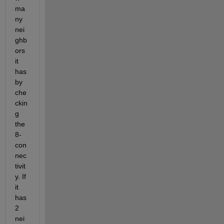
ma
ny 
nei
ghb
ors 
it 
has 
by 
che
ckin
g 
the 
8-
con
nec
tivit
y. If 
it 
has 
2 
nei