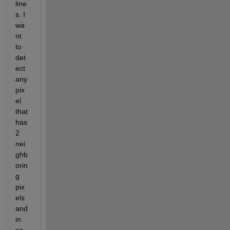
line
s. I 
wa
nt 
to 
det
ect 
any 
pix
el 
that 
has 
2 
nei
ghb
orin
g 
pix
els 
and 
in 