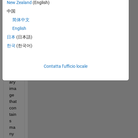
New Zealand
(English)
中国
简体中文
English
De
日本
(日本語)
ar 
한국
(한국어)
all,
I 
hav
Contatta l’ufficio locale
e a 
bin
ary 
ima
ge 
that 
con
tain
s 
ma
ny 