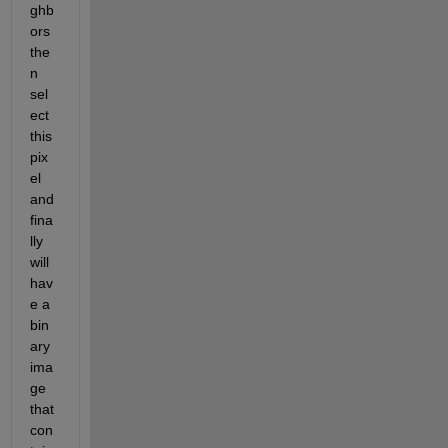
ghb
ors 
the
n 
sel
ect 
this 
pix
el 
and 
fina
lly 
will 
hav
e a 
bin
ary 
ima
ge 
that 
con