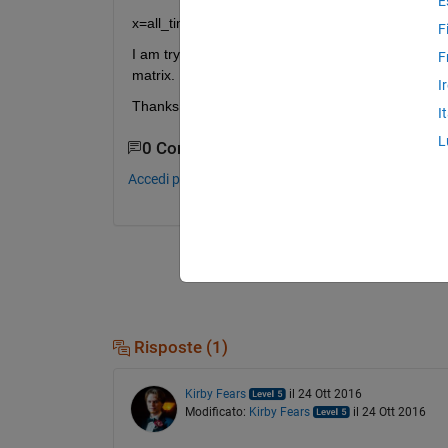
E
x=all_time(:,3:15);% tem=find(all_time(:,1)<27.5 & 
F
I am trying to extract boxes of 0.5 by 0.5 degrees 
F
matrix.
I
Thanks
I
L
0 Commenti
Accedi per commentare.
Risposte (1)
Kirby Fears
il 24 Ott 2016
Modificato:
Kirby Fears
il 24 Ott 2016