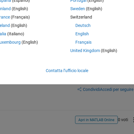
spaña
(Español)
Portugal
(English)
all_time(:,1)>28.0 & all_time(:,2)<-79 & all_time(:,2)>-78.5); box1=x(te
inland
(English)
Sweden
(English)
for all the variables in columns 3 to 15 of the matrix. My box1 is an emp
rance
(Français)
Switzerland
reland
(English)
Deutsch
talia
(Italiano)
English
uxembourg
(English)
Français
United Kingdom
(English)
Contatta l’ufficio locale
Accedi per rispondere a questa 
Condividi
Accedi per seguire l
0 voti
Apri in MATLAB Online