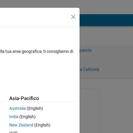
Accedi per rispondere a questa
lla tua area geografica, ti consigliamo di
domanda.
Condividi
Accedi per seguire l’attività
Richiesto:
Asia-Pacifico
Janet Reimer
Australia
(English)
il 24 Ott 2016
s 
India
(English)
Modificato:
New Zealand
(English)
Kirby Fears