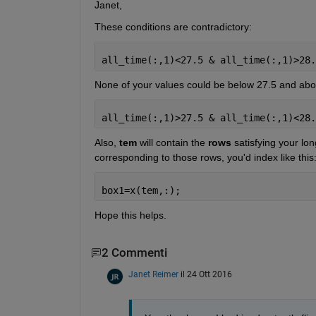
Janet,
These conditions are contradictory:
all_time(:,1)<27.5 & all_time(:,1)>28.
None of your values could be below 27.5 and abov
all_time(:,1)>27.5 & all_time(:,1)<28.
Also,
tem
 will contain the
rows
 satisfying your lon
corresponding to those rows, you'd index like this
box1=x(tem,:);
Hope this helps.
2 Commenti
Janet Reimer
il 24 Ott 2016