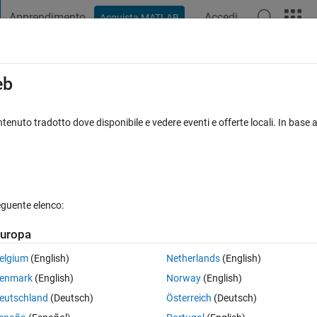
Apprendimento
Accedi
Acquista MATLAB
t Playground
Discussioni
Concorsi
Blog
Pubblica
Altro
iga
FAQ su MATLAB
Altro
eb
 latitude and longitude
tenuto tradotto dove disponibile e vedere eventi e offerte locali. In base a
iornato 24 Ott 2016
26 Visualizzazioni (30 giorni)
eguente elenco:
uropa
0 voti
elgium
(English)
Netherlands
(English)
us subsets (0.5 degree grids) based on
latitude and longitude
. My file i
enmark
(English)
Norway
(English)
eutschland
(Deutsch)
Österreich
(Deutsch)
 longitude are columns 1 & 2 of the matrix "all_time":