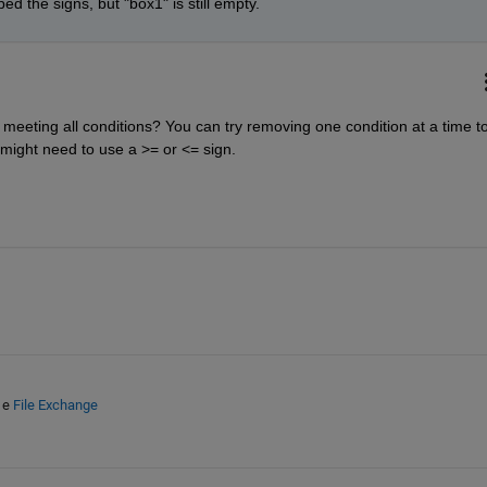
ped the signs, but "box1" is still empty.
meeting all conditions? You can try removing one condition at a time to
might need to use a >= or <= sign.
e
File Exchange