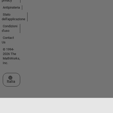
privacy
Antipirateria
Stato
dell'applicazione
Condizioni
d'uso
Contact
Us
© 1994-
2026 The
MathWorks,
Inc.
Seleziona un sito web
Italia