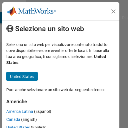
Vai al contenuto
MATLAB
Answers
ATLAB Answers
File Exchange
Cody
AI Chat Playground
Dis
Seleziona un sito web
Seleziona un sito web per visualizzare contenuto tradotto
Write a
dove disponibile e vedere eventi e offerte locali. In base alla
tua area geografica, ti consigliamo di selezionare:
United
single for
States
.
statement
to print
United States
the letters
Puoi anche selezionare un sito web dal seguente elenco:
‘A’ to ‘Z’
each 10
Americhe
letters on
América Latina
(Español)
a
Canada
(English)
separate
United States
(English)