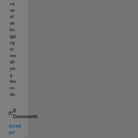
ca
se 
of 
de
bu
ggi
ng 
or 
mo
dif
yin
g 
the 
co
de.
0
Commenti
Accedi
per