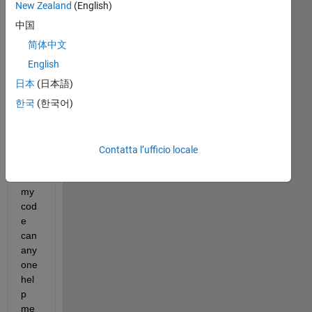
New Zealand
(English)
中国
简体中文
I 
English
am 
日本
(日本語)
ne
한국
(한국어)
w 
to 
mat
lab 
Contatta l’ufficio locale
this 
is 
my 
cod
e 
can 
any
one 
hel
p 
me