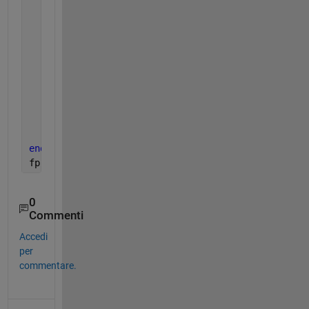
%fprintf('%s \t',strcat(allLetters(i),'1'))
     fprintf(
'%s \t'
,allLetters(i))
for 
m = 1:1:si        
          ai=allLetters(i);
          aj=allLetters(m);          
%se=strcat(ai,aj,'1');
          se=strcat(ai,aj);
          fprintf(
'%s \t'
,se) 
          count=count+1;
end
end
fprintf(
'Total Number of letters %s '
,count)
0
Commenti
Accedi
per
commentare.