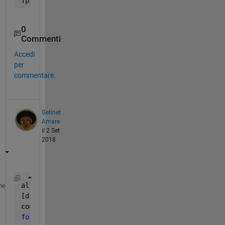
fprintf(
'\n'
);
0
Commenti
Accedi
per
commentare.
Getinet
Amare
il 2 Set
2018
allLetters=[
'A' 'B' 'C' 'D' 'E' 'F' 'G' 'H' 'I' 'J
me
[dim,si]=size(allLetters);
count=0;
for 
i = 1:1:si