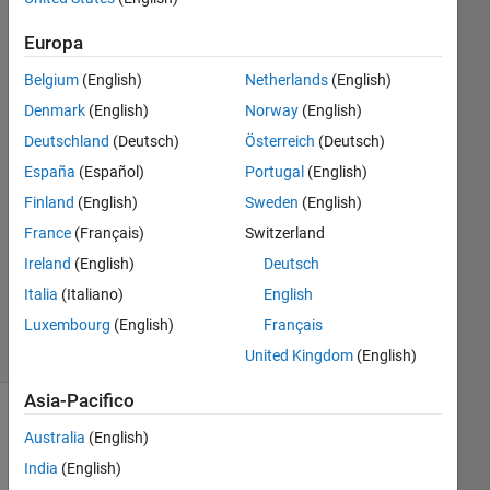
line.
Europa
Belgium
(English)
Netherlands
(English)
Khalid
Khan
Denmark
(English)
Norway
(English)
2 Dic
Deutschland
(Deutsch)
Österreich
(Deutsch)
2016
España
(Español)
Portugal
(English)
5
Finland
(English)
Sweden
(English)
Risposte
France
(Français)
Switzerland
Aggiornato
Ireland
(English)
Deutsch
2 Set 2018
Italia
(Italiano)
English
11
Luxembourg
(English)
Français
Visualizzazioni
(30 giorni)
United Kingdom
(English)
Asia-Pacifico
Australia
(English)
India
(English)