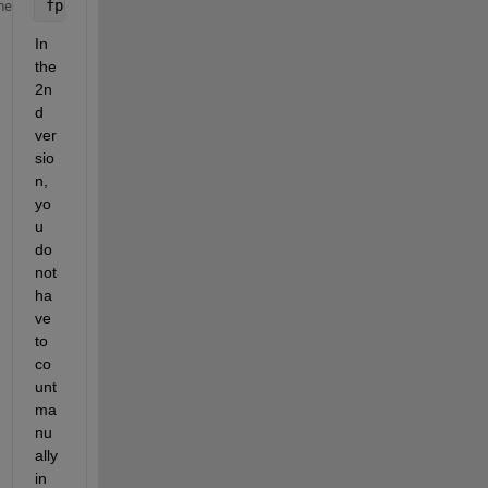
fprintf([repmat(
'%c'
, 1, 10), 
'\n'
], 
'A'
:
'Z'
)
me
In 
the 
2n
d 
ver
sio
n, 
yo
u 
do 
not 
ha
ve 
to 
co
unt 
ma
nu
ally 
in 