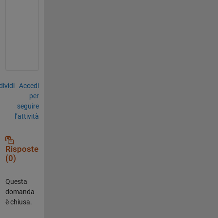
r
e
.
.
.
ividi
Accedi
per
seguire
l’attività
Risposte
(0)
Questa
domanda
è chiusa.