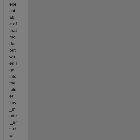
exe
cut
abl
e of 
that 
mo
del, 
but 
wh
en I 
go 
into 
the 
fold
er 
'my
_m
ode
l_er
t_rt
w' 