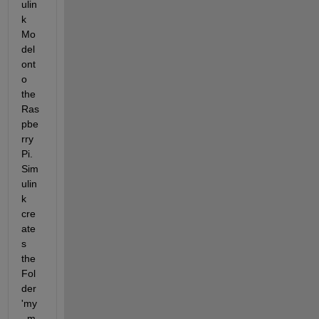
ulin
k 
Mo
del 
ont
o 
the 
Ras
pbe
rry 
Pi. 
Sim
ulin
k 
cre
ate
s 
the 
Fol
der 
'my
_m