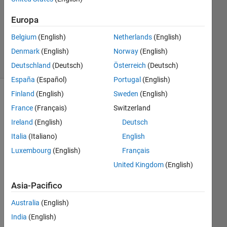
Aggiornato
20 Ago
Europa
2021
Belgium
(English)
Netherlands
(English)
4
Denmark
(English)
Norway
(English)
Visualizzazioni
(30 giorni)
Deutschland
(Deutsch)
Österreich
(Deutsch)
España
(Español)
Portugal
(English)
Finland
(English)
Sweden
(English)
Informazioni
France
(Français)
Switzerland
Questa
Ireland
(English)
Deutsch
domanda
Italia
(Italiano)
English
è
chiusa.
Luxembourg
(English)
Français
Riaprila
United Kingdom
(English)
per
modificarla
Asia-Pacifico
o
Australia
(English)
per
rispondere.
India
(English)