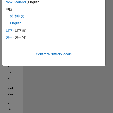
New Zealand
(English)
中国
简体中文
English
日本
(日本語)
한국
(한국어)
Hell
Contatta l’ufficio locale
o 
ther
e, i 
hav
e 
do
wnl
oad
ed 
a 
Sim