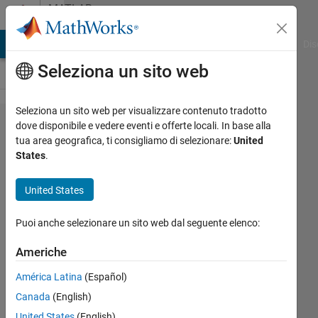
Vai al contenuto
MATLAB
Answers
ATLAB Answers
File Exchange
Cody
AI Chat Playground
Dis
Seleziona un sito web
Seleziona un sito web per visualizzare contenuto tradotto
cannot
dove disponibile e vedere eventi e offerte locali. In base alla
tua area geografica, ti consigliamo di selezionare:
United
see MW
States
.
folder on
Raspberry
United States
Pi
Puoi anche selezionare un sito web dal seguente elenco:
jakkesprinter
Americhe
13 Dic
América Latina
(Español)
2016
Canada
(English)
0
Risposte
United States
(English)