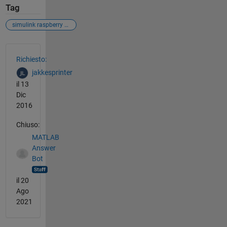
Tag
simulink raspberry executable
Vedere anche
Richiesto:
jakkesprinter
il 13
Dic
2016
Chiuso:
MATLAB
Answer
Bot
il 20
Ago
2021