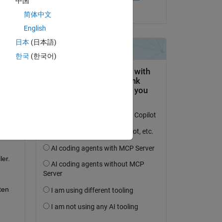
中国
il 29 Gen 2017
简体中文
English
日本
(日本語)
domanda.
한국
(한국어)
’attività
ler.
en 