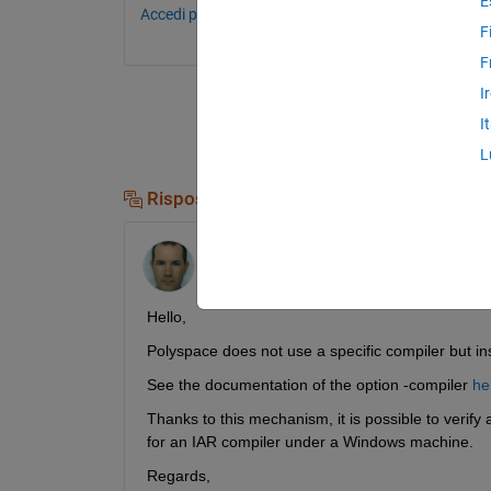
E
Accedi per commentare.
F
F
I
I
L
Risposte (1)
Alexandre De Barros
il 29 Gen 2017
Hello,
Polyspace does not use a specific compiler but i
See the documentation of the option -compiler
he
Thanks to this mechanism, it is possible to verify a
for an IAR compiler under a Windows machine.
Regards,