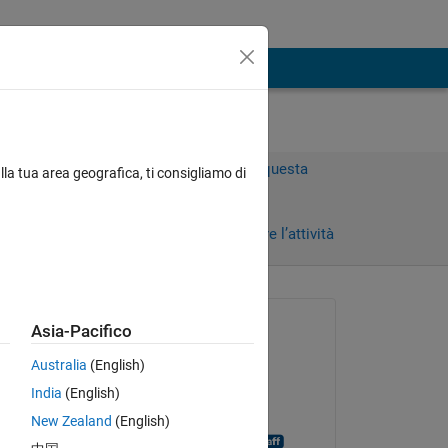
Accedi per rispondere a questa
lla tua area geografica, ti consigliamo di
domanda.
Condividi
Accedi per seguire l’attività
Richiesto:
Asia-Pacifico
Debadutta Patra
Australia
(English)
il 3 Gen 2017
India
(English)
Risposto:
New Zealand
(English)
Alexandre De Barros