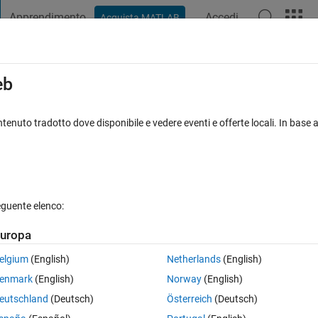
Apprendimento
Accedi
Acquista MATLAB
t Playground
Discussioni
Concorsi
Blog
Pubblica
Altro
iga
FAQ su MATLAB
Altro
eb
uses for Compiling the code...?
tenuto tradotto dove disponibile e vedere eventi e offerte locali. In base a
Aggiornato 29 Gen 2017
31 Visualizzazioni (30 giorni)
eguente elenco:
uropa
1 voto
elgium
(English)
Netherlands
(English)
 uses for Compilation.Thanks for Answering.
enmark
(English)
Norway
(English)
eutschland
(Deutsch)
Österreich
(Deutsch)