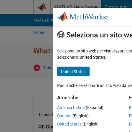
Vai al contenuto
MATLAB Help Center
Community
MATLAB Answers
File Exchange
Cody
AI Cha
Home
Poni una domanda
Risposta
Nav
Seleziona un sito w
What Compiler does Polyspace 
Seleziona un sito web per visualizzare con
selezionare:
United States
.
Debadutta Patra
3 Gen 2017
1 Risposta
United States
Puoi anche selezionare un sito web dal s
Americhe
E
América Latina
(Español)
B
I need to know what Compiler does polyspace tool
Canada
(English)
D
United States
(English)
D
0 Commenti