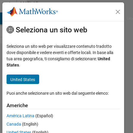
Vai al contenuto
MATLAB
Answers
ATLAB Answers
File Exchange
Cody
AI Chat Playground
Dis
Seleziona un sito web
Seleziona un sito web per visualizzare contenuto tradotto
i have the
dove disponibile e vedere eventi e offerte locali. In base alla
tua area geografica, ti consigliamo di selezionare:
United
observation
States
.
z(1),z(2),...,
z(n) a
United States
numerical
Puoi anche selezionare un sito web dal seguente elenco:
values and
have B is
Americhe
called back
América Latina
(Español)
shift
Canada
(English)
operator .
United States
(English)