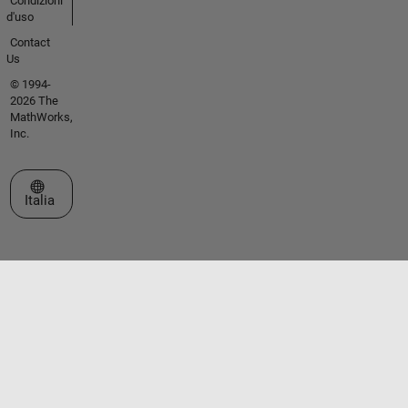
Condizioni
d'uso
Contact
Us
© 1994-
2026 The
MathWorks,
Inc.
Seleziona un sito web
Italia