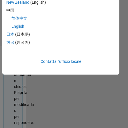
Risposte
New Zealand
(English)
Aggiornato
中国
20 Ago
简体中文
2021
4
English
Visualizzazioni
日本
(日本語)
(30 giorni)
한국
(한국어)
Informazioni
Contatta l’ufficio locale
Questa
domanda
è
chiusa.
Riaprila
per
modificarla
o
per
rispondere.