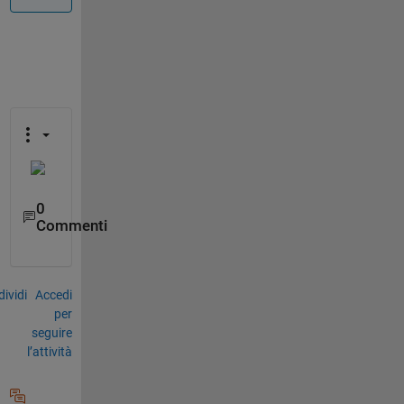
0
Commenti
ividi
Accedi
per
seguire
l’attività