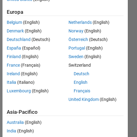
when B
Europa
intervention
Belgium
(English)
Netherlands
(English)
on any
Denmark
(English)
Norway
(English)
observation
Deutschland
(Deutsch)
Österreich
(Deutsch)
z(n) give
España
(Español)
Portugal
(English)
me the
Finland
(English)
Sweden
(English)
previous
France
(Français)
Switzerland
observation
Ireland
(English)
Deutsch
as
Italia
(Italiano)
English
following
Luxembourg
(English)
Français
United Kingdom
(English)
mohammed
elmenshawy
Asia-Pacifico
9 Gen
Australia
(English)
2017
0
India
(English)