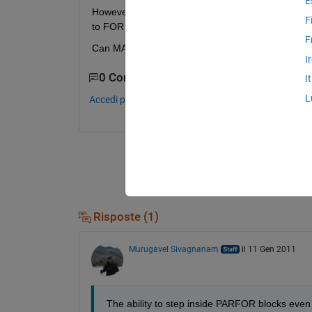
E
However, when I close my matlabpool and wish to
F
to FOR to be able to step inside them, even thoug
F
Can MATLAB be smart to realize when the code is
I
0 Commenti
I
L
Accedi per commentare.
Risposte (1)
Murugavel Sivagnanam
il 11 Gen 2011
The ability to step inside PARFOR blocks even