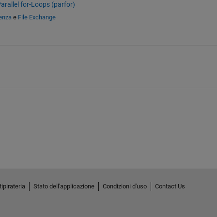
arallel for-Loops (parfor)
enza
e
File Exchange
ipirateria
Stato dell'applicazione
Condizioni d'uso
Contact Us