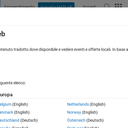
Apprendimento
Accedi
Acquista MATLAB
t Playground
Discussioni
Concorsi
Blog
Pubblica
Altro
iga
FAQ su MATLAB
Altro
eb
 loops in my MATLAB code such that I c
tenuto tradotto dove disponibile e vedere eventi e offerte locali. In base a
s when debugging?
Aggiornato 11 Nov 2015
1 Risposta
12 Visualizzazioni (30 giorn
eguente elenco:
uropa
elgium
(English)
Netherlands
(English)
1 voto
enmark
(English)
Norway
(English)
loops. I know it is not possible to step inside the PARFOR loops while
eutschland
(Deutsch)
Österreich
(Deutsch)