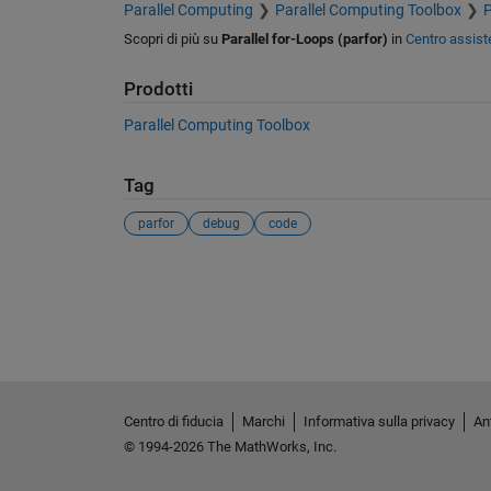
Parallel Computing
Parallel Computing Toolbox
P
Scopri di più su
Parallel for-Loops (parfor)
in
Centro assist
Prodotti
Parallel Computing Toolbox
Tag
parfor
debug
code
Vedere anche
Centro di fiducia
Marchi
Informativa sulla privacy
Ant
© 1994-2026 The MathWorks, Inc.