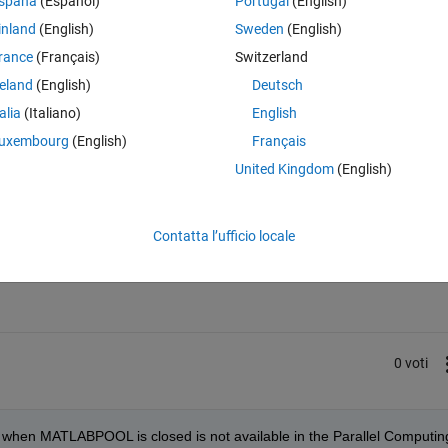
spaña
(Español)
Portugal
(English)
 debug my code inside the PARFOR, I have to manually change the loo
inland
(English)
Sweden
(English)
h without matlabpool the code runs serially.
rance
(Français)
Switzerland
 running serially and allow me to step inside PARFOR loops?
reland
(English)
Deutsch
talia
(Italiano)
English
uxembourg
(English)
Français
United Kingdom
(English)
Accedi per rispondere a questa 
Contatta l’ufficio locale
Condividi
Accedi per seguire l
0 voti
 when MATLABPOOL is closed is not available in the Parallel Computing