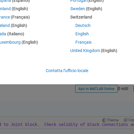
spaña
(Español)
Portugal
(English)
inland
(English)
Sweden
(English)
rance
(Français)
Switzerland
reland
(English)
Deutsch
talia
(Italiano)
English
uxembourg
(English)
Français
Accedi per rispondere a questa 
United Kingdom
(English)
Condividi
Accedi per seguire l
Contatta l’ufficio locale
0 voti
Apri in MATLAB Online
Co
Theme
d to Joint block.
Check validity of block connections a