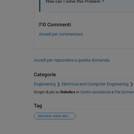
How can I solve this Problem ?
0 Commenti
Accedi per commentare.
Accedi per rispondere a questa domanda.
Categorie
Engineering
Electrical and Computer Engineering
Scopri di più su
Robotics
in
Centro assistenza
e
File Excha
Tag
simulink robot simmech
Vedere anche