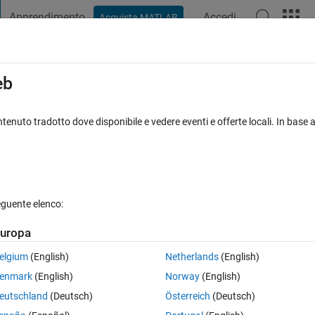
Apprendimento
Accedi
Acquista MATLAB
t Playground
Discussioni
Concorsi
Blog
Pubblica
Altro
iga
FAQ su MATLAB
Altro
eb
ng simmech ?
tenuto tradotto dove disponibile e vedere eventi e offerte locali. In base a
rnato 28 Gen 2017
8 Visualizzazioni (30 giorni)
eguente elenco:
uropa
0 voti
Apri in MATLAB Online
elgium
(English)
Netherlands
(English)
Theme
enmark
(English)
Norway
(English)
lyse his vibration behaiviour in different Position. Tha
eutschland
(Deutsch)
Österreich
(Deutsch)
eos to learn how to use simmechs to create robotsimulati