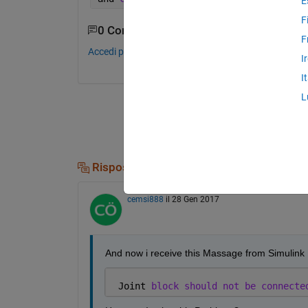
E
F
0 Commenti
F
Accedi per commentare.
I
I
L
Risposte (1)
cemsi888
il 28 Gen 2017
And now i receive this Massage from Simulink
 Joint 
block should not be connecte