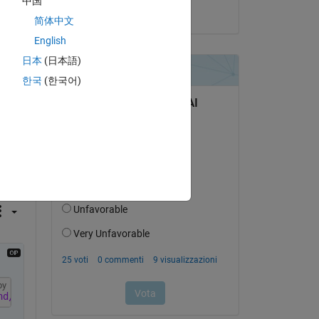
中国
il 28 Gen 2017
简体中文
English
日本
(日本語)
한국
(한국어)
domanda.
’attività
py
nd/or insert any necessary additional blocks.