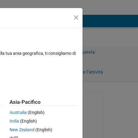
Accedi per rispondere a questa
lla tua area geografica, ti consigliamo di
domanda.
Condividi
Accedi per seguire l’attività
Richiesto:
Asia-Pacifico
cemsi888
Australia
(English)
il 28 Gen 2017
Copy
India
(English)
t is why I started to learn simulink and simmech. Howeve
Risposto:
New Zealand
(English)
cemsi888
on?