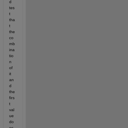
d 
tes
t 
tha
t 
the 
co
mb
ina
tio
n 
of 
it 
an
d 
the 
firs
t 
val
ue 
do
es 