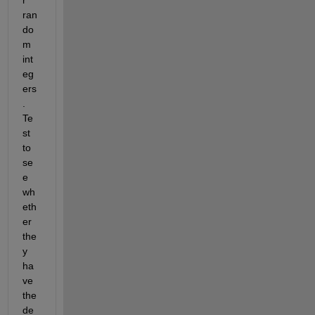
r 
ran
do
m 
int
eg
ers
. 
Te
st 
to 
se
e 
wh
eth
er 
the
y 
ha
ve 
the 
de