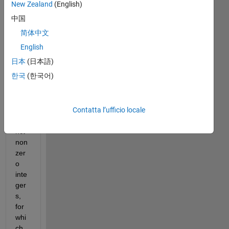
tor 
New Zealand
(English)
x∈
中国
R4, 
简体中文
all 
of 
English
wh
日本
(日本語)
ose 
한국
(한국어)
ele
me
nts 
Contatta l’ufficio locale
are 
disti
nct 
non
zer
o 
inte
ger
s, 
for 
whi
ch 