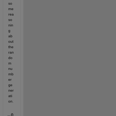
so
me 
rea
so
nin
g 
ab
out 
the 
ran
do
m 
nu
mb
er 
ge
ner
ati
on.
0