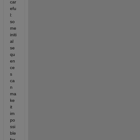
car
efu
l: 
so
me 
initi
al 
se
qu
en
ce
s 
ca
n 
ma
ke 
it 
im
po
ssi
ble 
for 