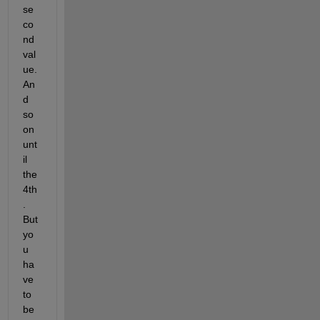
se
co
nd 
val
ue. 
An
d 
so 
on 
unt
il 
the 
4th
. 
But 
yo
u 
ha
ve 
to 
be 