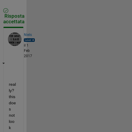
Risposta
accettata
Niels
il 1
Feb
2017
real
ly? 
this 
doe
s 
not 
loo
k 