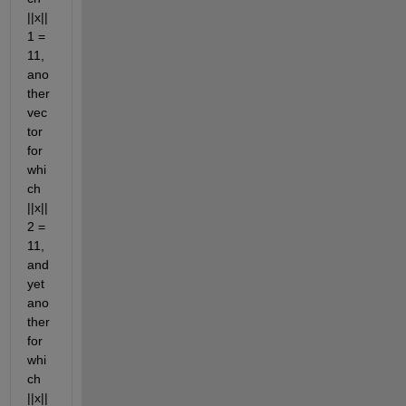
||x||
1 = 
11, 
ano
ther 
vec
tor 
for 
whi
ch 
||x||
2 = 
11, 
and 
yet 
ano
ther 
for 
whi
ch 
||x||