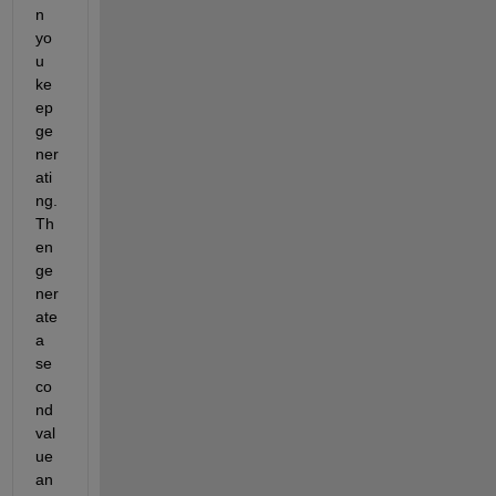
n 
yo
u 
ke
ep 
ge
ner
ati
ng. 
Th
en 
ge
ner
ate 
a 
se
co
nd 
val
ue 
an