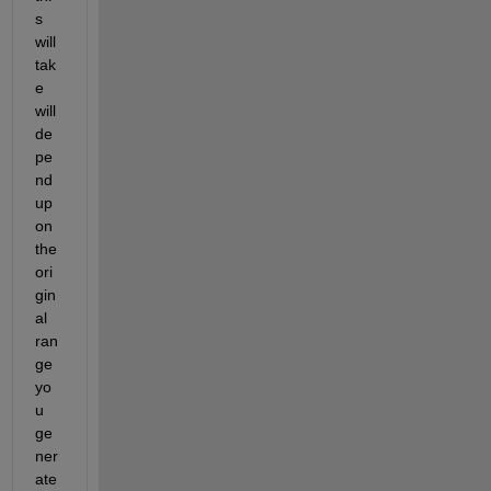
s 
will 
tak
e 
will 
de
pe
nd 
up
on 
the 
ori
gin
al 
ran
ge 
yo
u 
ge
ner
ate 