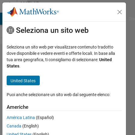
Vai al contenuto
MATLAB
Answers
ATLAB Answers
File Exchange
Cody
AI Chat Playground
Dis
Seleziona un sito web
Seleziona un sito web per visualizzare contenuto tradotto
FIND A
dove disponibile e vedere eventi e offerte locali. In base alla
tua area geografica, ti consigliamo di selezionare:
United
VECTOR
States
.
IN R4
United States
Coupe
Puoi anche selezionare un sito web dal seguente elenco:
Honda
1 Feb
Americhe
2017
2
América Latina
(Español)
Risposte
Canada
(English)
United States
(English)