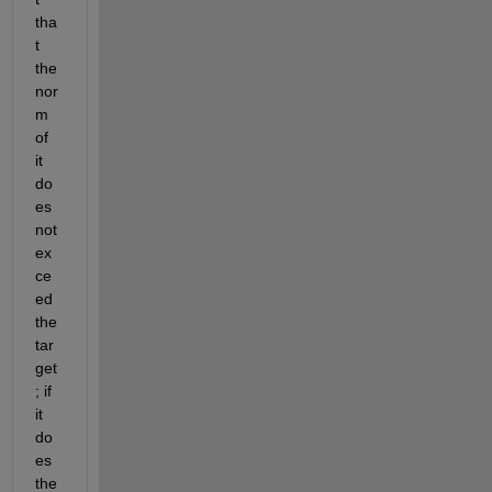
tha
t 
the 
nor
m 
of 
it 
do
es 
not 
ex
ce
ed 
the 
tar
get
; if 
it 
do
es 
the