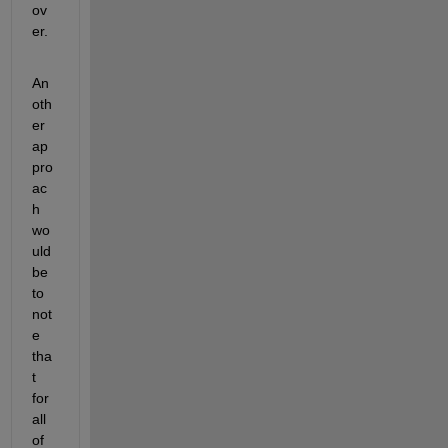
ov
er.
An
oth
er 
ap
pro
ac
h 
wo
uld 
be 
to 
not
e 
tha
t 
for 
all 
of 