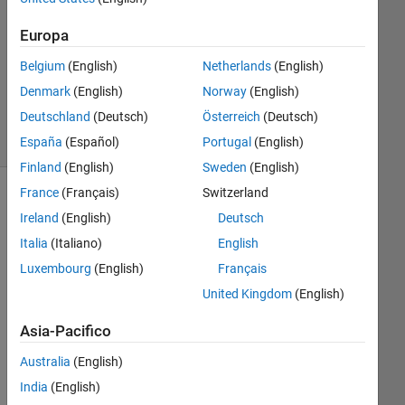
Risposta
accettata
Europa
Aggiornato
Belgium
(English)
Netherlands
(English)
1 Feb 2017
Denmark
(English)
Norway
(English)
6
Deutschland
(Deutsch)
Österreich
(Deutsch)
Visualizzazioni
(30 giorni)
España
(Español)
Portugal
(English)
Finland
(English)
Sweden
(English)
France
(Français)
Switzerland
Ireland
(English)
Deutsch
Italia
(Italiano)
English
Luxembourg
(English)
Français
United Kingdom
(English)
Asia-Pacifico
Fin
Australia
(English)
d a 
India
(English)
vec