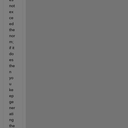
not 
ex
ce
ed 
the 
nor
m; 
if it 
do
es 
the
n 
yo
u 
ke
ep 
ge
ner
ati
ng 
the 