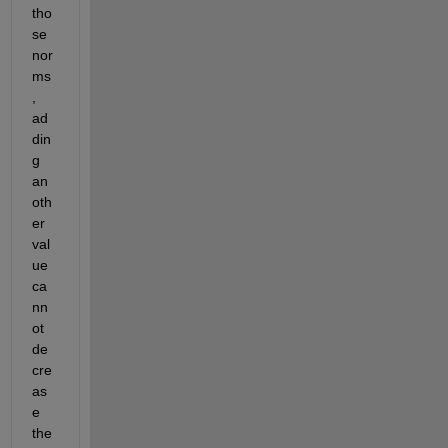
tho
se 
nor
ms
, 
ad
din
g 
an
oth
er 
val
ue 
ca
nn
ot 
de
cre
as
e 
the 