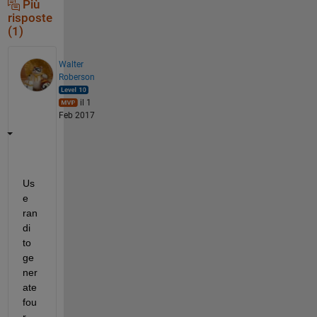
Più
risposte
(1)
Walter
Roberson
il 1
Feb 2017
Us
e 
ran
di 
to 
ge
ner
ate 
fou