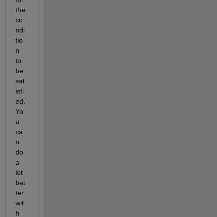
the 
co
ndi
tio
n 
to 
be 
sat
isfi
ed. 
Yo
u 
ca
n 
do 
a 
lot 
bet
ter 
wit
h 