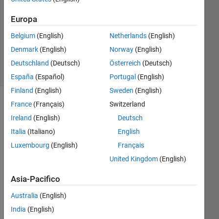
Risposta
Europa
Risposta
Belgium
(English)
Netherlands
(English)
accettata
Denmark
(English)
Norway
(English)
3
Visualizzazioni
Deutschland
(Deutsch)
Österreich
(Deutsch)
(30 giorni)
España
(Español)
Portugal
(English)
Finland
(English)
Sweden
(English)
France
(Français)
Switzerland
Ireland
(English)
Deutsch
Italia
(Italiano)
English
Luxembourg
(English)
Français
United Kingdom
(English)
Asia-Pacifico
Hell
Australia
(English)
o,
India
(English)
I'm 