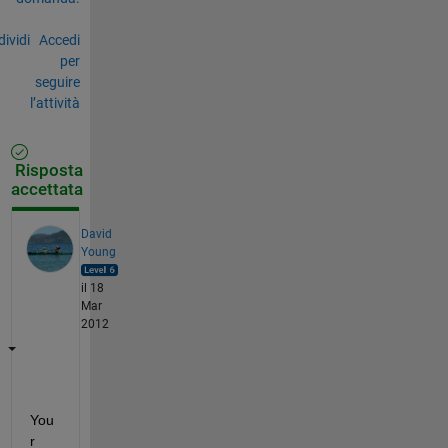
ividi
Accedi
per
seguire
l’attività
Risposta
accettata
David
Young
il 18
Mar
2012
You
r 