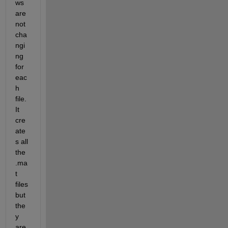
ws 
are 
not 
cha
ngi
ng 
for 
eac
h 
file. 
It 
cre
ate
s all 
the 
.ma
t 
files 
but 
the
y 
are 