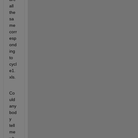
all 
the 
sa
me 
corr
esp
ond
ing 
to 
cycl
e1.
xls.
Co
uld 
any
bod
y 
tell 
me 