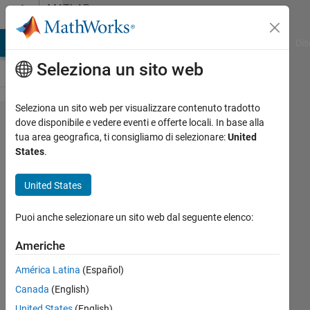
Vai al contenuto
MATLAB
Answers
ATLAB Answers
File Exchange
Cody
AI Chat Playground
Dis
Seleziona un sito web
Seleziona un sito web per visualizzare contenuto tradotto
loop
dove disponibile e vedere eventi e offerte locali. In base alla
tua area geografica, ti consigliamo di selezionare:
United
through
States
.
files not
working
United States
correctly.
Puoi anche selezionare un sito web dal seguente elenco:
John
Americhe
América Latina
(Español)
18 Mar
2012
Canada
(English)
1
United States
(English)