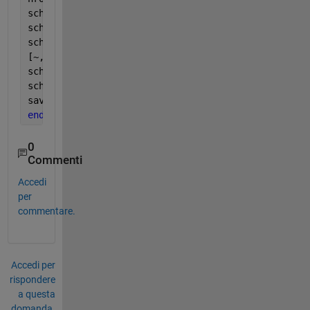
sch_grade=[0,0;nrows,0];
sch_grade=[0 0;nrows 0];
sch_key_on=[0 1; nrows 1];
[~,fn] = fileparts(x{k});
sch_metadata.name = fn;
sch_metadata.proprietary=
'public'
;
save([fn,
'.mat'
],
'sch_cycle'
,
'sch_grade'
,
'sch_key_o
end
0
Commenti
Accedi
per
commentare.
Accedi per
rispondere
a questa
domanda.