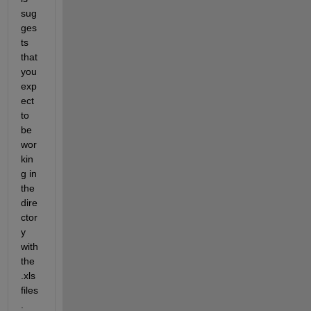
sug
ges
ts 
that 
you 
exp
ect 
to 
be 
wor
kin
g in 
the 
dire
ctor
y 
with 
the 
.xls 
files
.