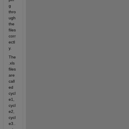
g 
thro
ugh 
the 
files 
corr
ectl
y.
The 
.xls 
files 
are 
call
ed 
cycl
e1, 
cycl
e2, 
cycl
e3..