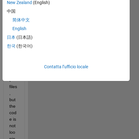
tryi
New Zealand
(English)
ng 
中国
to 
简体中文
con
vert 
English
.xls 
日本
(日本語)
files 
한국
(한국어)
in a 
fold
er 
Contatta l’ufficio locale
into 
.ma
t 
files
, 
but 
the 
cod
e is 
not 
loo
pin