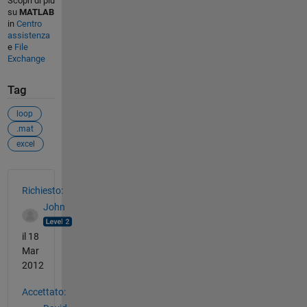
Scopri di più
su
MATLAB
in
Centro
assistenza
e
File
Exchange
Tag
loop
.mat
excel
Vedere anche
Richiesto:
John
il 18
Mar
2012
Accettato: