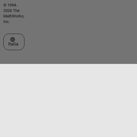
© 1994-
2026 The
MathWorks,
Inc.
Seleziona un sito web
Italia