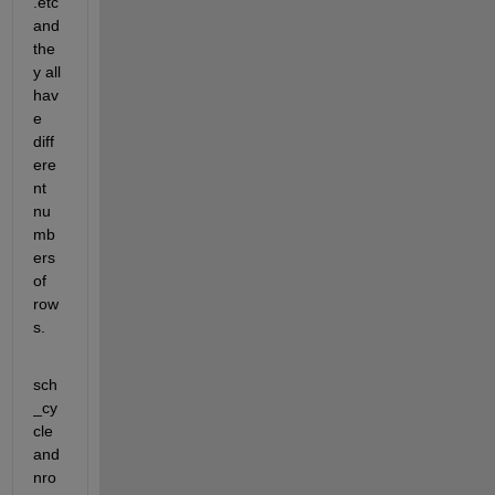
.etc 
and 
the
y all 
hav
e 
diff
ere
nt 
nu
mb
ers 
of 
row
s.
sch
_cy
cle 
and 
nro