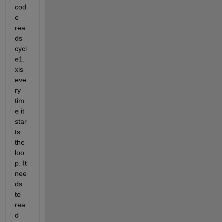
cod
e 
rea
ds 
cycl
e1.
xls 
eve
ry 
tim
e it 
star
ts 
the 
loo
p. It 
nee
ds 
to 
rea
d 