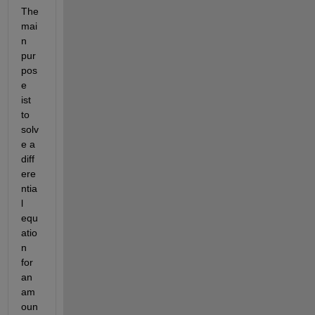
The 
mai
n 
pur
pos
e 
ist 
to 
solv
e a 
diff
ere
ntia
l 
equ
atio
n 
for 
an 
am
oun