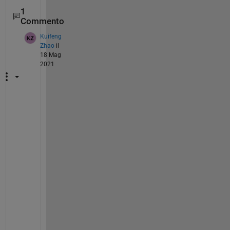
1
Commento
Kuifeng
Zhao
il
18 Mag
2021
T
h
a
n
k
s
. 
I 
c
a
m
e 