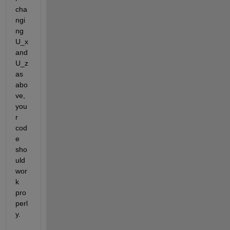
cha
ngi
ng 
U_x 
and 
U_z 
as 
abo
ve, 
you
r 
cod
e 
sho
uld 
wor
k 
pro
perl
y.