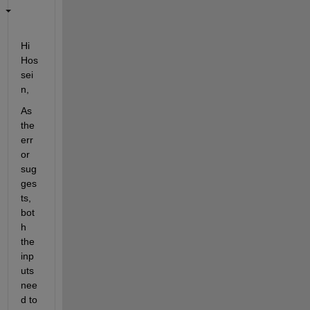
Hi 
Hos
sei
n,
As 
the 
err
or 
sug
ges
ts, 
bot
h 
the 
inp
uts 
nee
d to 