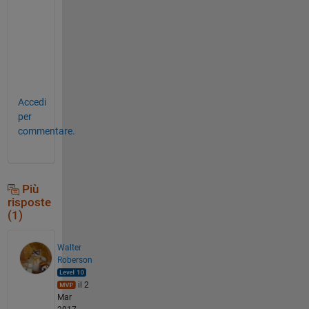
o
b
l
e
m
. 
Accedi
per
commentare.
Più
risposte
(1)
Walter
Roberson
il 2
Mar