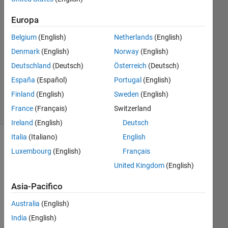
Europa
Risposta
accettata
Belgium
(English)
Netherlands
(English)
Denmark
(English)
Norway
(English)
Aggiornato
18 Mag
Deutschland
(Deutsch)
Österreich
(Deutsch)
2021
España
(Español)
Portugal
(English)
4
Finland
(English)
Sweden
(English)
Visualizzazioni
France
(Français)
Switzerland
(30 giorni)
Ireland
(English)
Deutsch
Italia
(Italiano)
English
Luxembourg
(English)
Français
United Kingdom
(English)
Asia-Pacifico
Australia
(English)
India
(English)
Hi, I 