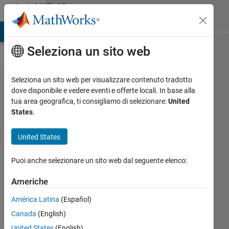
Vai al contenuto
MATLAB
Answers
ATLAB Answers
File Exchange
Cody
AI Chat Playground
Dis
Seleziona un sito web
Seleziona un sito web per visualizzare contenuto tradotto
Problem
dove disponibile e vedere eventi e offerte locali. In base alla
tua area geografica, ti consigliamo di selezionare:
United
adding
States
.
two
symbolic
United States
functions
Puoi anche selezionare un sito web dal seguente elenco:
Hossein
Americhe
28 Feb
América Latina
(Español)
2017
Canada
(English)
2
Risposte
United States
(English)