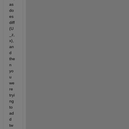
as 
do
es 
diff
(U
_z,
x), 
an
d 
the
n 
yo
u 
we
re 
tryi
ng 
to 
ad
d 
tw