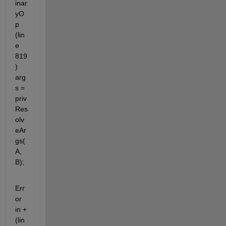
inar
yO
p 
(lin
e 
819
) 
arg
s = 
priv
Res
olv
eAr
gs(
A, 
B);
Err
or 
in + 
(lin