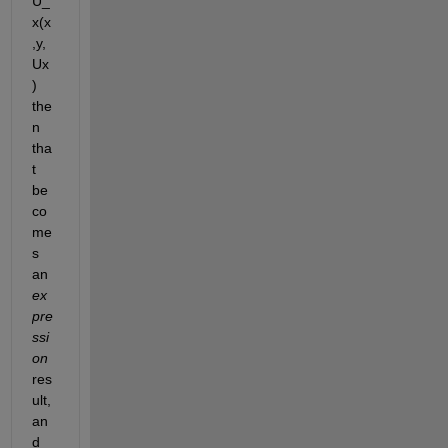
U_
x(x
,y,
Ux
) 
the
n 
tha
t 
be
co
me
s 
an
ex
pre
ssi
on
res
ult, 
an
d 