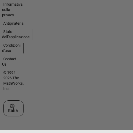
Informativa
sulla
privacy
Antipirateria
Stato
dell'applicazione
Condizioni
d'uso
Contact
Us
© 1994-
2026 The
MathWorks,
Inc.
Seleziona un sito web
Italia