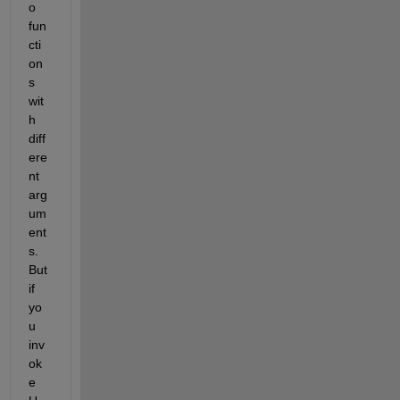
o 
fun
cti
on
s 
wit
h 
diff
ere
nt 
arg
um
ent
s. 
But 
if 
yo
u 
inv
ok
e 