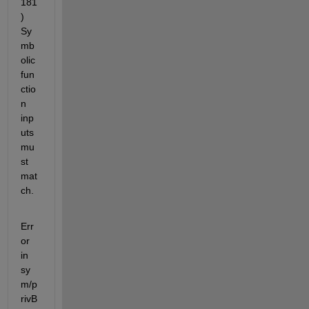
181
) 
Sy
mb
olic 
fun
ctio
n 
inp
uts 
mu
st 
mat
ch.
Err
or 
in 
sy
m/p
rivB