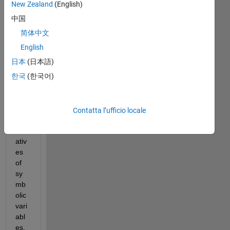
hav
New Zealand
(English)
e a 
中国
pro
简体中文
ble
m 
English
add
日本
(日本語)
ing 
한국
(한국어)
two 
fuct
ion
s 
Contatta l’ufficio locale
with 
deri
ativ
es 
of 
sy
mb
olic 
vari
abl
es. 