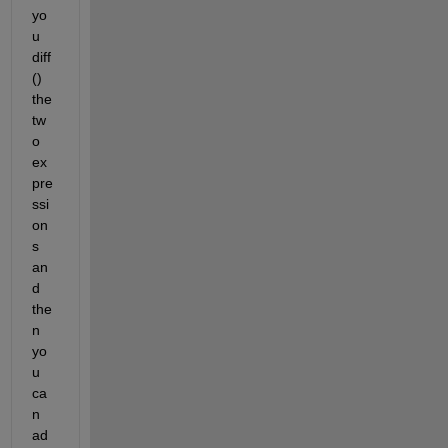
yo
u 
diff
() 
the 
tw
o 
ex
pre
ssi
on
s 
an
d 
the
n 
yo
u 
ca
n 
ad