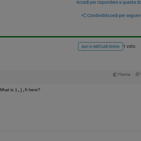
Accedi per rispondere a questa 
Condividi
Accedi per seguire l
1 voto
Apri in MATLAB Online
Theme
What is
i,j,h
 here?