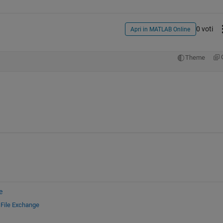
0 voti
Apri in MATLAB Online
Theme
e
e
File Exchange