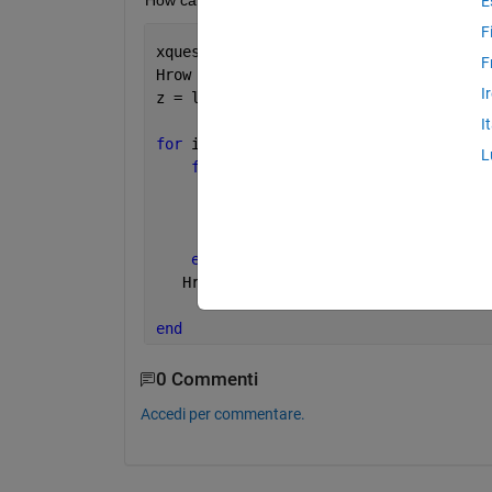
How can I efficiently do this in this loop?
E
F
xquest2 = [(labdaw/4), (labdaw/2.0), l
F
Hrow = zeros(i,j,h)
I
z = linspace(20,25,20) ;
I
for 
i = 1:3;
L
for 
j = 1:4;
for 
h = 1:20;
            Hquest2(j,i,h) = H0*exp(-x
end
end
   Hrow = Hquest2(:,i,:);
end
0 Commenti
Accedi per commentare.