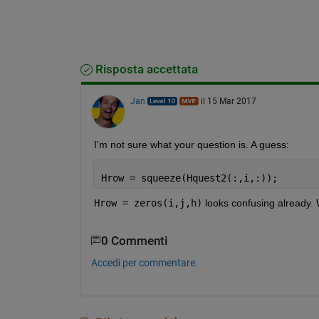
Risposta accettata
Jan
il 15 Mar 2017
I'm not sure what your question is. A guess:
Hrow = squeeze(Hquest2(:,i,:));
Hrow = zeros(i,j,h)
 looks confusing already. 
0 Commenti
Accedi per commentare.