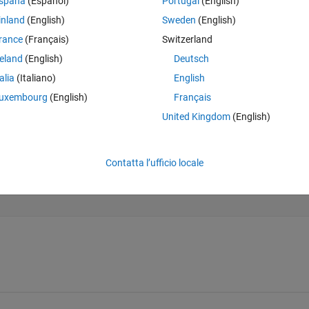
spaña
(Español)
Portugal
(English)
inland
(English)
Sweden
(English)
Theme
abdaw] ;
rance
(Français)
Switzerland
reland
(English)
Deutsch
talia
(Italiano)
English
uxembourg
(English)
Français
United Kingdom
(English)
(i)/labdaw - delta*z(h)/d1) *cos(omega*t(j) - a*x(i)/lab
Contatta l’ufficio locale