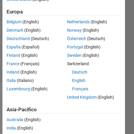
1
Europa
Risposta
Belgium
(English)
Netherlands
(English)
Risposta
Denmark
(English)
Norway
(English)
accettata
Deutschland
(Deutsch)
Österreich
(Deutsch)
Aggiornato
España
(Español)
Portugal
(English)
3 Apr 2017
Finland
(English)
Sweden
(English)
24
France
(Français)
Switzerland
Visualizzazioni
Ireland
(English)
Deutsch
(30 giorni)
Italia
(Italiano)
English
Luxembourg
(English)
Français
Mostra
United Kingdom
(English)
commenti
meno
Asia-Pacifico
recenti
Australia
(English)
India
(English)