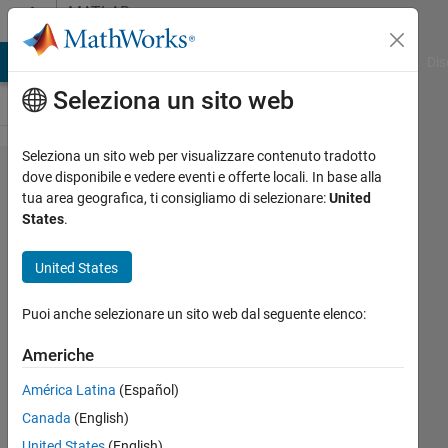
Vai al contenuto
MATLAB
Answers
ATLAB Answers
File Exchange
Cody
AI Chat Playground
Dis
Seleziona un sito web
Seleziona un sito web per visualizzare contenuto tradotto
How to
dove disponibile e vedere eventi e offerte locali. In base alla
tua area geografica, ti consigliamo di selezionare:
United
present
States
.
images
i
United States
random
Puoi anche selezionare un sito web dal seguente elenco:
order?
Americhe
M
América Latina
(Español)
Min
Canada
(English)
3 Apr
United States
(English)
2017