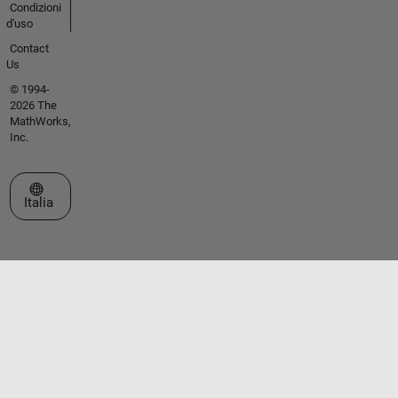
Condizioni
d'uso
Contact
Us
© 1994-
2026 The
MathWorks,
Inc.
Seleziona un sito web
Italia