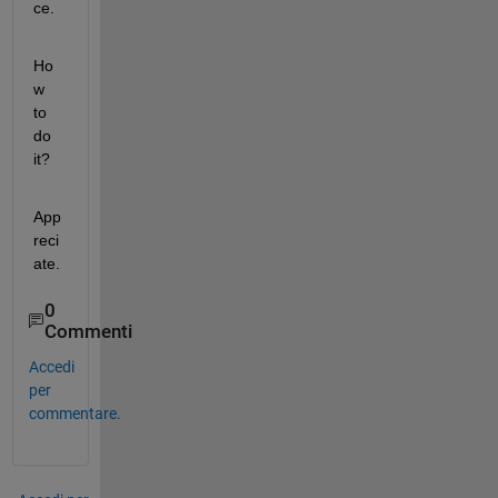
ce.
Ho
w 
to 
do 
it?
App
reci
ate.
0
Commenti
Accedi
per
commentare.