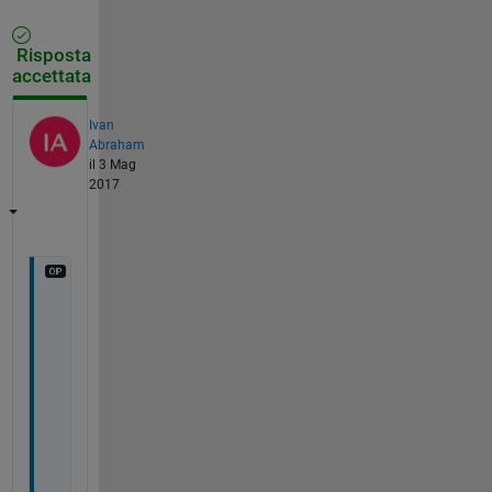
Risposta
accettata
Ivan
Abraham
il 3 Mag
2017
W
e
l
l 
t
h
i
s 