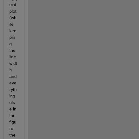
uist 
plot 
(wh
ile 
kee
pin
g 
the 
line 
widt
h 
and 
eve
ryth
ing 
els
e in 
the 
figu
re 
the 