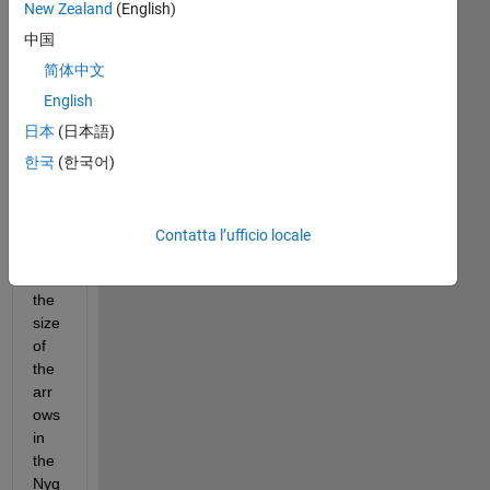
New Zealand
(English)
Do
中国
es 
any
简体中文
one 
English
kno
日本
(日本語)
w 
ho
한국
(한국어)
w 
to 
incr
Contatta l’ufficio locale
eas
e 
the 
size 
of 
the 
arr
ows 
in 
the 
Nyq