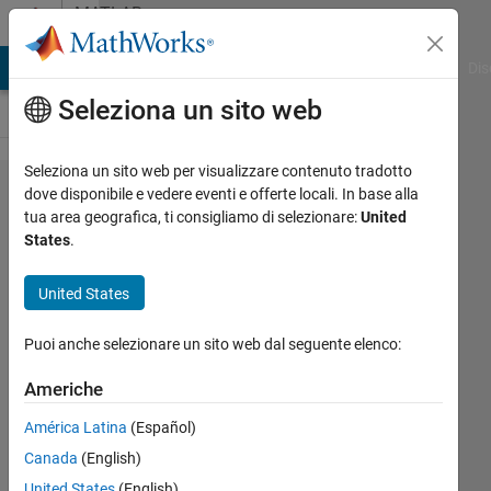
Vai al contenuto
MATLAB
Answers
ATLAB Answers
File Exchange
Cody
AI Chat Playground
Dis
Seleziona un sito web
Seleziona un sito web per visualizzare contenuto tradotto
Increasing
dove disponibile e vedere eventi e offerte locali. In base alla
tua area geografica, ti consigliamo di selezionare:
United
size of
States
.
arrows in
Nyquist
United States
plot
Puoi anche selezionare un sito web dal seguente elenco:
Ivan
Americhe
Abraham
América Latina
(Español)
2 Mag
2017
Canada
(English)
1
United States
(English)