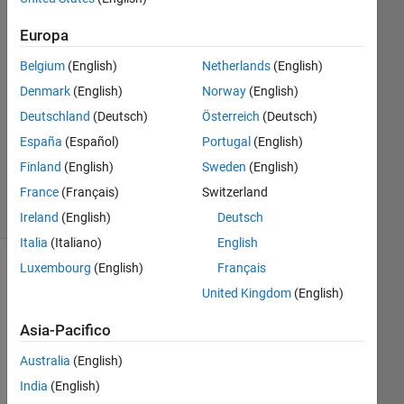
Risposta
Europa
Risposta
Belgium
(English)
Netherlands
(English)
accettata
Denmark
(English)
Norway
(English)
Aggiornato
Deutschland
(Deutsch)
Österreich
(Deutsch)
3 Mag
España
(Español)
Portugal
(English)
2017
Finland
(English)
Sweden
(English)
12
France
(Français)
Switzerland
Visualizzazioni
(30 giorni)
Ireland
(English)
Deutsch
Italia
(Italiano)
English
Luxembourg
(English)
Français
United Kingdom
(English)
Asia-Pacifico
Australia
(English)
India
(English)