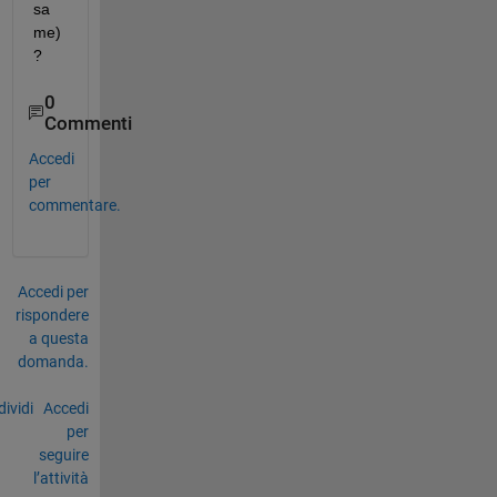
sa
me)
?
0
Commenti
Accedi
per
commentare.
Accedi per
rispondere
a questa
domanda.
ividi
Accedi
per
seguire
l’attività