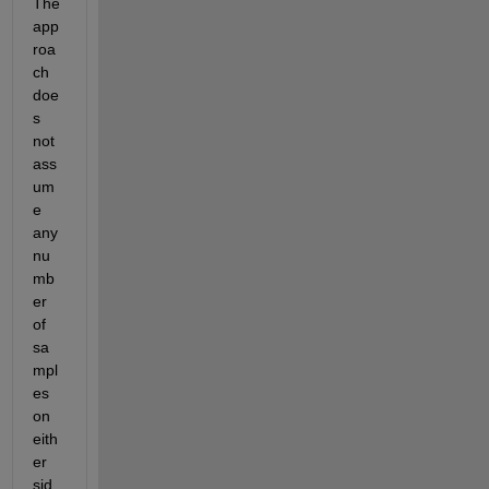
The 
app
roa
ch 
doe
s 
not 
ass
um
e 
any 
nu
mb
er 
of 
sa
mpl
es 
on 
eith
er 
sid