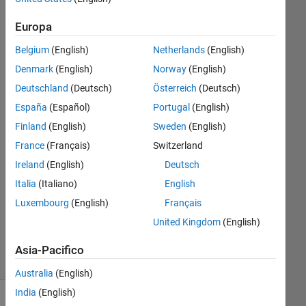
Europa
balsip
Belgium
(English)
Netherlands
(English)
8 Mag
Denmark
(English)
Norway
(English)
2017
Deutschland
(Deutsch)
Österreich
(Deutsch)
1
España
(Español)
Portugal
(English)
Risposta
Finland
(English)
Sweden
(English)
Risposta
France
(Français)
Switzerland
accettata
Ireland
(English)
Deutsch
Italia
(Italiano)
English
Aggiornato
16 Mag
Luxembourg
(English)
Français
2017
United Kingdom
(English)
6
Visualizzazioni
Asia-Pacifico
(30 giorni)
Australia
(English)
India
(English)