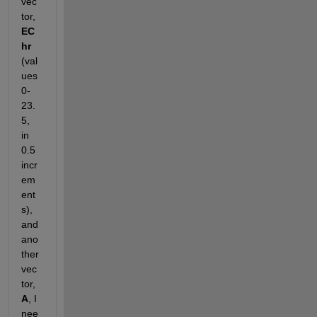
vec
tor,
EC
hr
(val
ues 
0-
23.
5, 
in 
0.5 
incr
em
ent
s), 
and 
ano
ther 
vec
tor,
A
, I 
nee