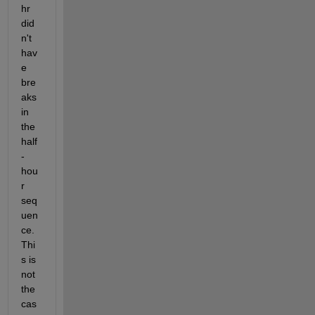
hr 
did
n't 
hav
e 
bre
aks 
in 
the 
half
-
hou
r 
seq
uen
ce. 
Thi
s is 
not 
the 
cas