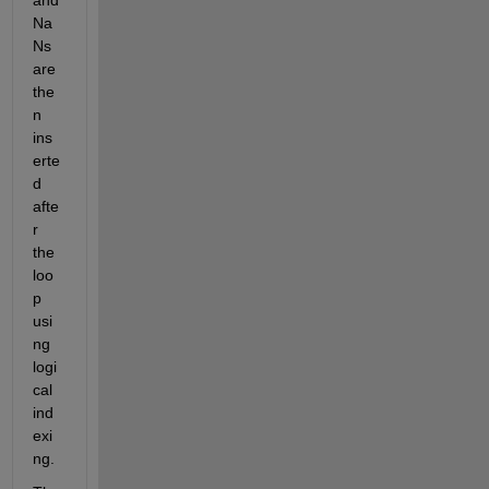
Na
Ns 
are 
the
n 
ins
erte
d 
afte
r 
the 
loo
p 
usi
ng 
logi
cal 
ind
exi
ng.