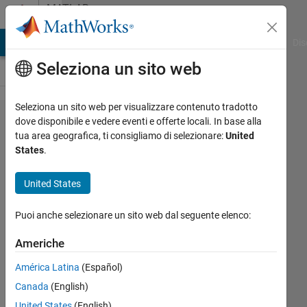
Vai al contenuto
MATLAB
Answers
ATLAB Answers
File Exchange
Cody
AI Chat Playground
Dis
Seleziona un sito web
Seleziona un sito web per visualizzare contenuto tradotto
How to
dove disponibile e vedere eventi e offerte locali. In base alla
tua area geografica, ti consigliamo di selezionare:
United
average
States
.
sequential
chunks of
United States
one
Puoi anche selezionare un sito web dal seguente elenco:
vector
based on
Americhe
the
América Latina
(Español)
criteria of
Canada
(English)
another
United States
(English)