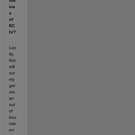
ind
ice
s 
of 
EC
hr?
Las
tly, 
this 
will 
sur
ely 
get 
me 
an 
out 
of 
bou
nds 
err