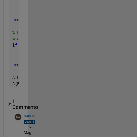
else
%do nothing 
end
end
% Edge Case - Was still accumulating at end of loop
% and there is still an average left to compute
if 
accumulating && averageCounter < averageCount + 
    averages(averageCounter) = accumulated / rollin
    averageCounter = averageCounter + 1;   
end
A(EChr==0) = averages;
A(EChr~=0) = NaN;
1
Commento
balsip
il 16
Mag