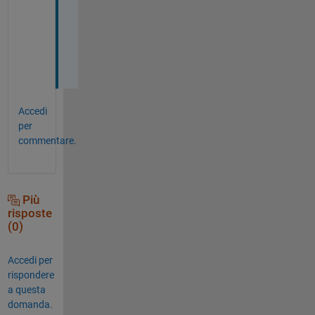
r
i
c
k
!
Accedi
per
commentare.
Più
risposte
(0)
Accedi per
rispondere
a questa
domanda.