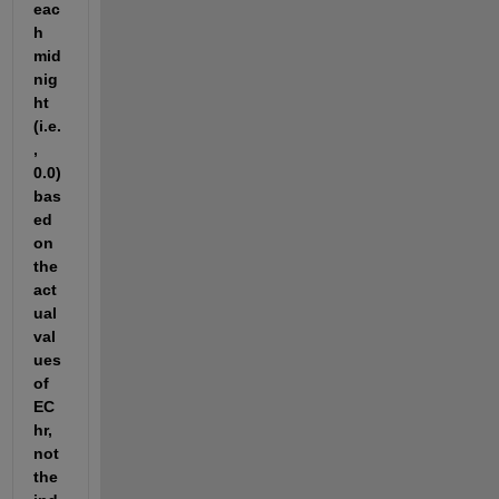
eac
h 
mid
nig
ht 
(i.e.
, 
0.0) 
bas
ed 
on 
the 
act
ual 
val
ues 
of 
EC
hr, 
not 
the 