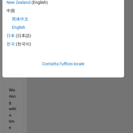
New Zealand
(English)
中国
简体中文
English
日本
(日本語)
한국
(한국어)
Go
od 
Afte
Contatta l’ufficio locale
rno
on,
Wo
rkin
g 
with 
a 
tim
e 