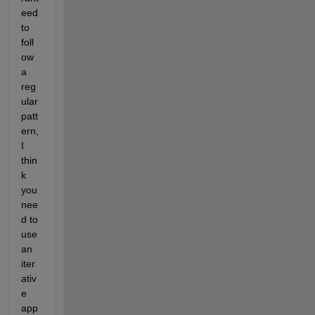
eed 
to 
foll
ow 
a 
reg
ular 
patt
ern, 
I 
thin
k 
you 
nee
d to 
use 
an 
iter
ativ
e 
app