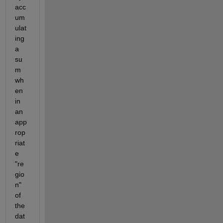
acc
um
ulat
ing 
a 
su
m 
wh
en 
in 
an 
app
rop
riat
e 
"re
gio
n" 
of 
the 
dat