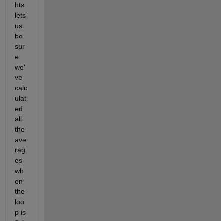
hts 
lets 
us 
be 
sur
e 
we'
ve 
calc
ulat
ed 
all 
the 
ave
rag
es 
wh
en 
the 
loo
p is 