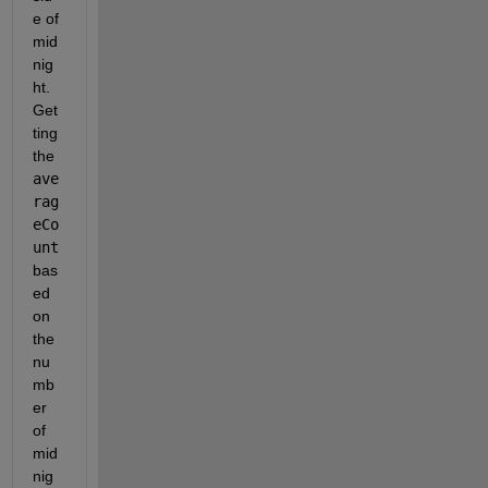
e of 
mid
nig
ht. 
Get
ting 
the
ave
rag
eCo
unt
bas
ed 
on 
the 
nu
mb
er 
of 
mid
nig