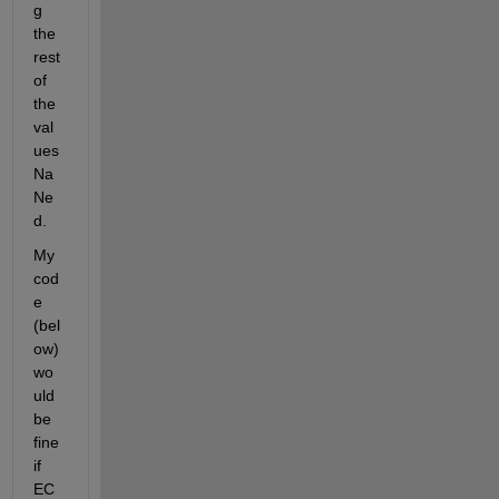
g 
the 
rest 
of 
the 
val
ues 
Na
Ne
d.
My 
cod
e 
(bel
ow) 
wo
uld 
be 
fine 
if 
EC