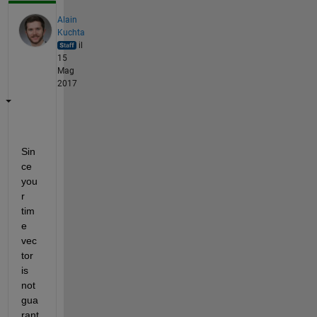
Alain
Kuchta
il
15
Mag
2017
Sin
ce 
you
r 
tim
e 
vec
tor 
is 
not 
gua
rant