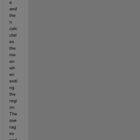
a 
and 
the
n 
calc
ulat
es 
the 
me
an 
wh
en 
exiti
ng 
the 
regi
on. 
The 
ave
rag
es 
and 