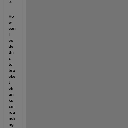
e.
Ho
w 
can 
I 
co
de 
thi
s 
to 
bra
cke
t 
ch
un
ks 
sur
rou
ndi
ng 