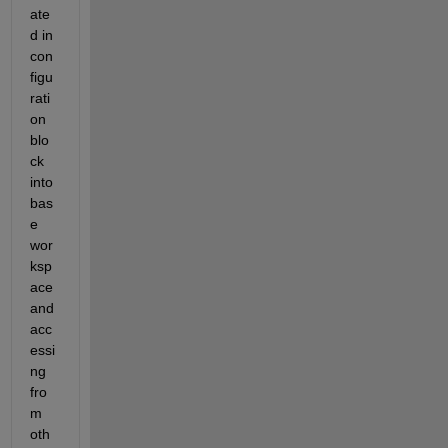
ate
d in 
con
figu
rati
on 
blo
ck 
into 
bas
e 
wor
ksp
ace 
and 
acc
essi
ng 
fro
m 
oth