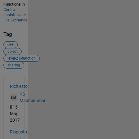
Functions
in
Centro
assistenza
e
File Exchange
Tag
c++
object
level-2 s-function
sharing
Vedere anche
Richiesto:
KS
Madhukumar
il 15
Mag
2017
Risposto: