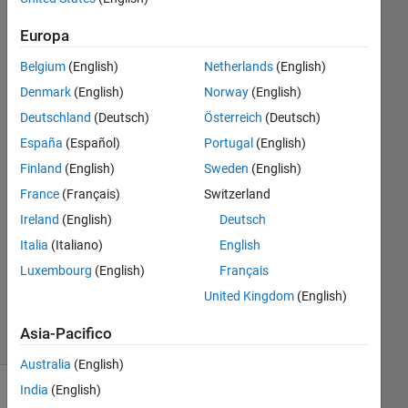
S-Block
Europa
?
Belgium
(English)
Netherlands
(English)
Denmark
(English)
Norway
(English)
KS
Madhukumar
Deutschland
(Deutsch)
Österreich
(Deutsch)
15 Mag
España
(Español)
Portugal
(English)
2017
Finland
(English)
Sweden
(English)
1
France
(Français)
Switzerland
Risposta
Ireland
(English)
Deutsch
Aggiornato
Italia
(Italiano)
English
18 Mag
Luxembourg
(English)
Français
2017
United Kingdom
(English)
17
Visualizzazioni
Asia-Pacifico
(30 giorni)
Australia
(English)
India
(English)