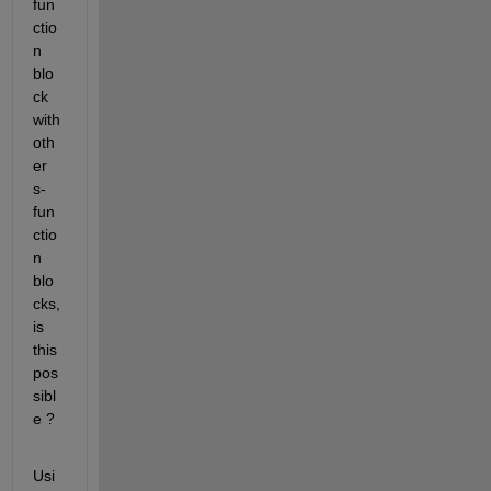
fun
ctio
n 
blo
ck 
with 
oth
er 
s-
fun
ctio
n 
blo
cks, 
is 
this 
pos
sibl
e ?
Usi