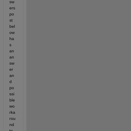
sw
ers 
po
st 
bel
ow 
ha
s 
an 
an
sw
er 
an
d 
po
ssi
ble 
wo
rka
rou
nd 
to 