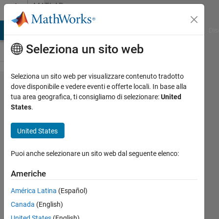
Vai al contenuto
MATLAB
Answers
ATLAB Answers
File Exchange
Cody
AI Chat Playground
Dis
Seleziona un sito web
Seleziona un sito web per visualizzare contenuto tradotto
Is it
dove disponibile e vedere eventi e offerte locali. In base alla
tua area geografica, ti consigliamo di selezionare:
United
possible
States
.
to share
C++
United States
object
Puoi anche selezionare un sito web dal seguente elenco:
created
in one
Americhe
S-Block
América Latina
(Español)
to
Canada
(English)
another
United States
(English)