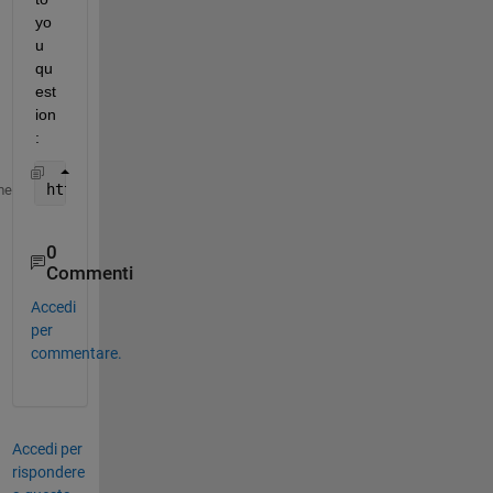
yo
u 
qu
est
ion
:
https://www.mathworks.com/matlabcentral/answers/10
me
0
Commenti
Accedi
per
commentare.
Accedi per
rispondere