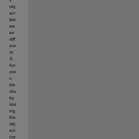
s 
obj
ect 
bet
we
en 
diff
ere
nt 
S-
fun
ctio
n 
blo
cks 
by 
stor
ing 
the 
obj
ect 
cre