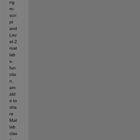
ng 
m-
scri
pt 
and 
Lev
el-2 
mat
lab 
s-
fun
ctio
n, 
am 
abl
e to 
sha
re 
Mat
lab 
clas