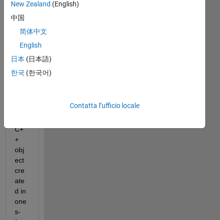
New Zealand
(English)
中国
简体中文
English
日本
(日本語)
Hi, I 
한국
(한국어)
wa
nt 
to 
Contatta l’ufficio locale
sha
re 
C+
+ 
obj
ect 
cre
ate
d in 
one 
s-