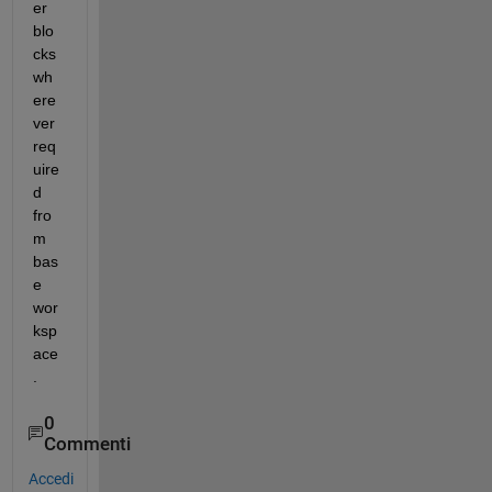
er 
blo
cks 
wh
ere
ver 
req
uire
d 
fro
m 
bas
e 
wor
ksp
ace
.
0
Commenti
Accedi