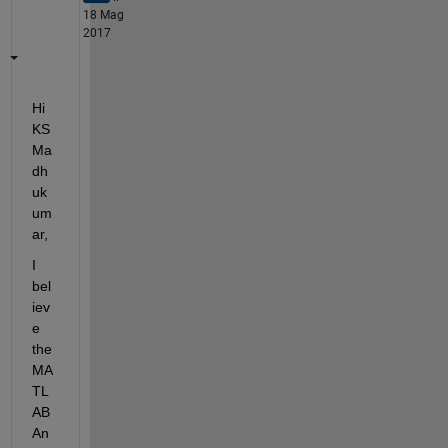
18 Mag
2017
Hi 
KS 
Ma
dh
uk
um
ar,
I 
bel
iev
e 
the 
MA
TL
AB 
An