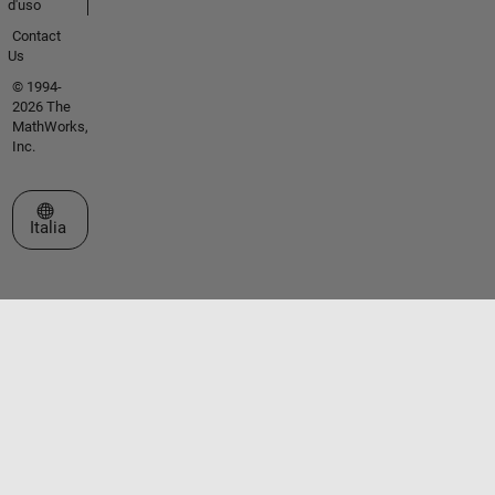
d'uso
Contact
Us
© 1994-
2026 The
MathWorks,
Inc.
Seleziona un sito web
Italia