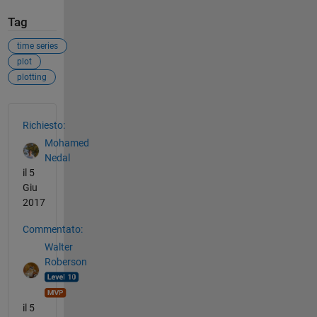
Tag
time series
plot
plotting
Vedere anche
Richiesto:
Mohamed
Nedal
il 5
Giu
2017
Commentato:
Walter
Roberson
il 5