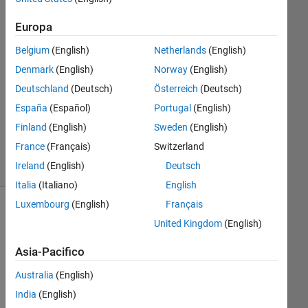
1
Europa
Risposta
Belgium
(English)
Netherlands
(English)
Risposta
Denmark
(English)
Norway
(English)
accettata
Deutschland
(Deutsch)
Österreich
(Deutsch)
Aggiornato
España
(Español)
Portugal
(English)
5 Giu 2017
Finland
(English)
Sweden
(English)
9
France
(Français)
Switzerland
Visualizzazioni
Ireland
(English)
Deutsch
(30 giorni)
Italia
(Italiano)
English
Luxembourg
(English)
Français
United Kingdom
(English)
Asia-Pacifico
Australia
(English)
India
(English)