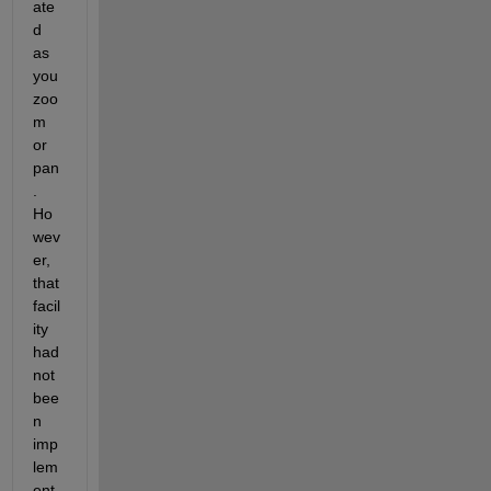
ate
d 
as 
you 
zoo
m 
or 
pan
. 
Ho
wev
er, 
that 
facil
ity 
had 
not 
bee
n 
imp
lem
ent