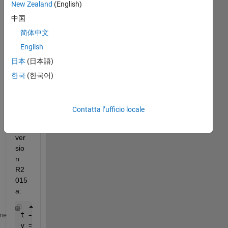
New Zealand
(English)
Hell
中国
o,
简体中文
I 
English
was 
日本
(日本語)
tryi
ng 
한국
(한국어)
this 
cod
e 
Contatta l’ufficio locale
on 
the 
ver
sio
n 
R2
015
a:
t = 0:seconds(30):minutes(3);
me
y = rand(1,7);