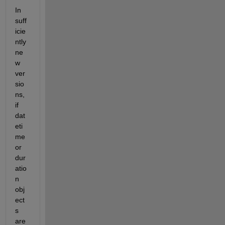
In 
suff
icie
ntly 
ne
w 
ver
sio
ns, 
if 
dat
eti
me 
or 
dur
atio
n 
obj
ect
s 
are 