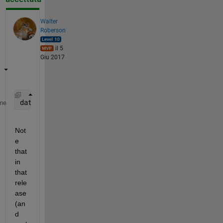
Walter
Roberson
il 5
Giu 2017
datetick(
'x'
, 
'mm:ss'
);
me
Not
e 
that 
in 
that 
rele
ase 
(an
d 