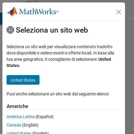
Vai al contenuto
MATLAB
Answers
ATLAB Answers
File Exchange
Cody
AI Chat Playground
Dis
Seleziona un sito web
Seleziona un sito web per visualizzare contenuto tradotto
What is the
dove disponibile e vedere eventi e offerte locali. In base alla
tua area geografica, ti consigliamo di selezionare:
United
alternative of
States
.
xtickformat()
in the
United States
R2015a
Puoi anche selezionare un sito web dal seguente elenco:
version?
Americhe
Mohamed
América Latina
(Español)
Nedal
Canada
(English)
5 Giu
United States
(English)
2017