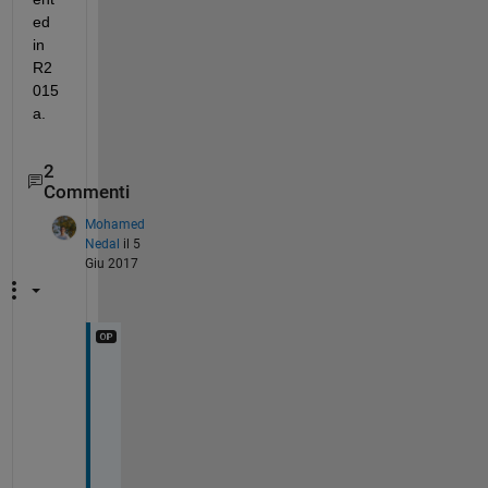
ed 
in 
R2
015
a.
2
Commenti
Mohamed
Nedal
il 5
Giu 2017
T
h
a
n
k 
y