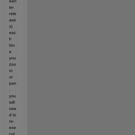
earl
ier 
rele
ase
s) 
eac
h 
tim
e 
you 
zoo
m 
or 
pan
, 
you 
will 
nee
d to 
re-
exe
cut