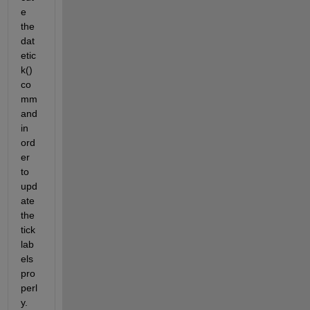
e 
the 
dat
etic
k() 
co
mm
and 
in 
ord
er 
to 
upd
ate 
the 
tick 
lab
els 
pro
perl
y.