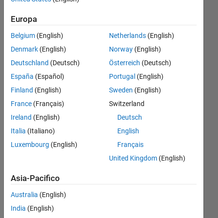
first
Europa
element.what
Belgium
(English)
Netherlands
(English)
should i do to
Denmark
(English)
Norway
(English)
get that one?
Deutschland
(Deutsch)
Österreich
(Deutsch)
España
(Español)
Portugal
(English)
bharat
Finland
(English)
Sweden
(English)
yadav
14 Giu
France
(Français)
Switzerland
2017
Ireland
(English)
Deutsch
1
Italia
(Italiano)
English
Risposta
Luxembourg
(English)
Français
Aggiornato
United Kingdom
(English)
2 Mag
2024
Asia-Pacifico
15
Australia
(English)
Visualizzazioni
India
(English)
(30 giorni)