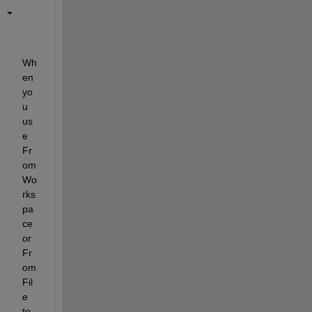
Wh
en 
yo
u 
us
e 
Fr
om 
Wo
rks
pa
ce 
or 
Fr
om 
Fil
e 
to 