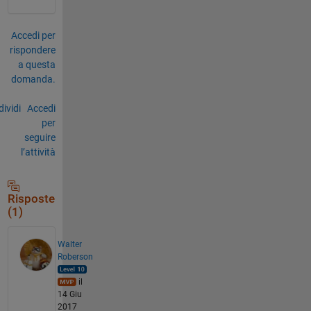
Accedi per
rispondere
a questa
domanda.
ividi
Accedi
per
seguire
l’attività
Risposte
(1)
Walter
Roberson
il
14 Giu
2017