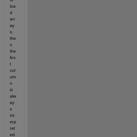
loa
d 
arr
ay
s, 
the
n 
the 
firs
t 
col
um
n 
is 
alw
ay
s 
int
erp
ret
ed 