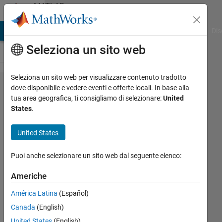
Vai al contenuto
MATLAB
Answers
ATLAB Answers
File Exchange
Cody
AI Chat Playground
Dis
Seleziona un sito web
Seleziona un sito web per visualizzare contenuto tradotto
i am using
dove disponibile e vedere eventi e offerte locali. In base alla
tua area geografica, ti consigliamo di selezionare:
United
from
States
.
workspae in
simulink..i
United States
have to load
Puoi anche selezionare un sito web dal seguente elenco:
1by4096
vector,but i
Americhe
am getting
América Latina
(Español)
1by4095 ,i
Canada
(English)
am missing
United States
(English)