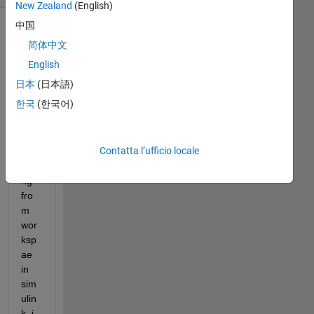
New Zealand
(English)
中国
Mostra
简体中文
commenti
English
meno
recenti
日本
(日本語)
한국
(한국어)
i 
Contatta l’ufficio locale
am 
usi
ng 
fro
m 
wor
ksp
ae 
in 
sim
ulin
k..i 