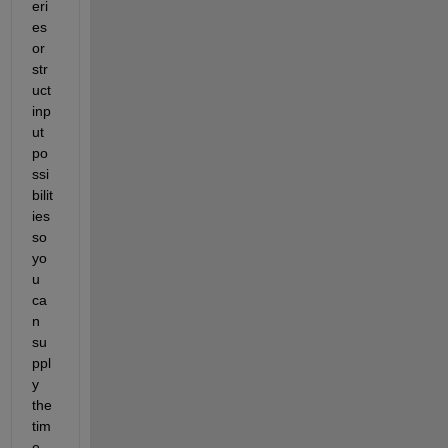
eri
es 
or 
str
uct 
inp
ut 
po
ssi
bilit
ies 
so 
yo
u 
ca
n 
su
ppl
y 
the 
tim
e 