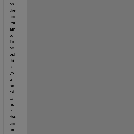
as 
the 
tim
est
am
p. 
To 
av
oid 
thi
s 
yo
u 
ne
ed 
to 
us
e 
the 
tim
es