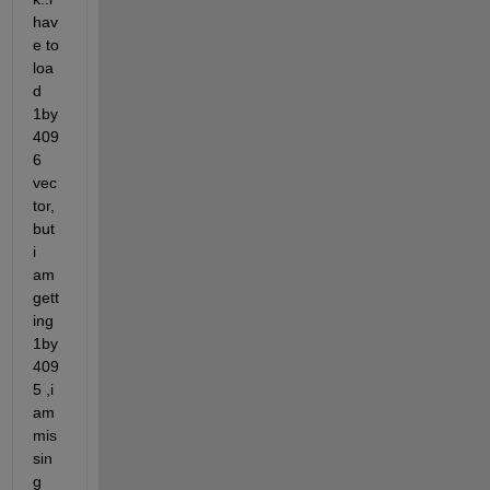
hav
e to 
loa
d 
1by
409
6 
vec
tor,
but 
i 
am 
gett
ing 
1by
409
5 ,i 
am 
mis
sin
g 