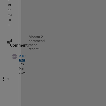
inf
or
ma
tio
n.
Mostra 2
4
commenti
Commenti
meno
recenti
Dillan
il 29
Mar
2024
A
s 
W