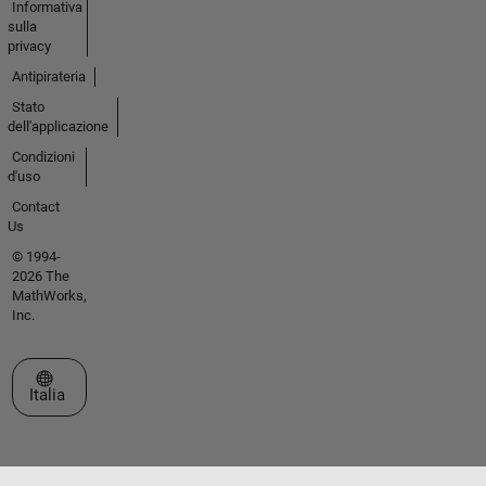
Informativa
sulla
privacy
Antipirateria
Stato
dell'applicazione
Condizioni
d'uso
Contact
Us
© 1994-
2026 The
MathWorks,
Inc.
Seleziona un sito web
Italia