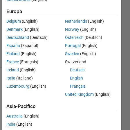
14 Giu
2017
Europa
0
Risposte
Belgium
(English)
Netherlands
(English)
Aggiornato
Denmark
(English)
Norway
(English)
20 Ago
Deutschland
(Deutsch)
Österreich
(Deutsch)
2021
España
(Español)
Portugal
(English)
2
Visualizzazioni
Finland
(English)
Sweden
(English)
(30 giorni)
France
(Français)
Switzerland
Ireland
(English)
Deutsch
Italia
(Italiano)
English
Informazioni
Luxembourg
(English)
Français
Questa
United Kingdom
(English)
domanda
è
Asia-Pacifico
chiusa.
Riaprila
Australia
(English)
per
India
(English)
modificarla