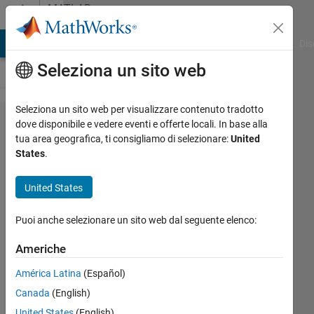
Vai al contenuto
MATLAB
Answers
ATLAB Answers
File Exchange
Cody
AI Chat Playground
Dis
Seleziona un sito web
Seleziona un sito web per visualizzare contenuto tradotto
how to
dove disponibile e vedere eventi e offerte locali. In base alla
tua area geografica, ti consigliamo di selezionare:
United
impliment
States
.
stationary
wavelet
United States
transform
Puoi anche selezionare un sito web dal seguente elenco:
in
simulink?
Americhe
América Latina
(Español)
bharat
Canada
(English)
yadav
United States
(English)