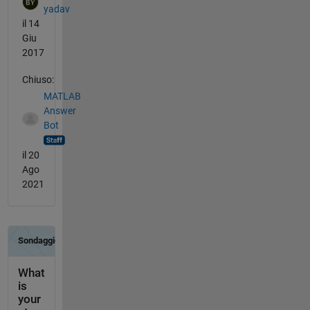
yadav
il 14
Giu
2017
Chiuso:
MATLAB
Answer
Bot
il 20
Ago
2021