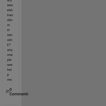
ary 
wav
elet 
tran
sfor
m 
in 
sim
ulin
k?
any 
one 
ple
ase 
hel
p 
me.
0
Commenti