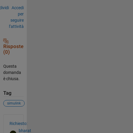
ividi
Accedi
per
seguire
l’attività
Risposte
(0)
Questa
domanda
è chiusa.
Tag
simulink
Vedere anche
Richiesto:
bharat