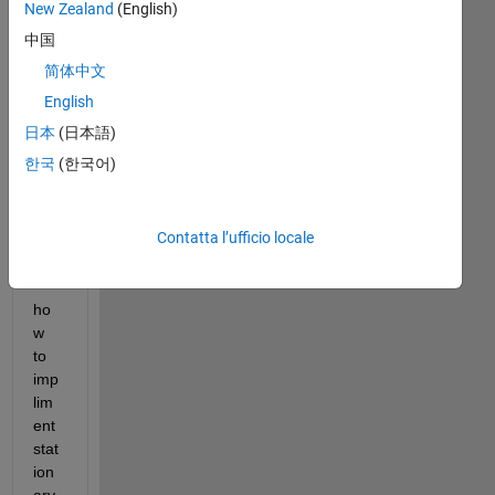
New Zealand
(English)
o
per
中国
rispondere.
简体中文
English
日本
(日本語)
한국
(한국어)
Contatta l’ufficio locale
ho
w 
to 
imp
lim
ent 
stat
ion