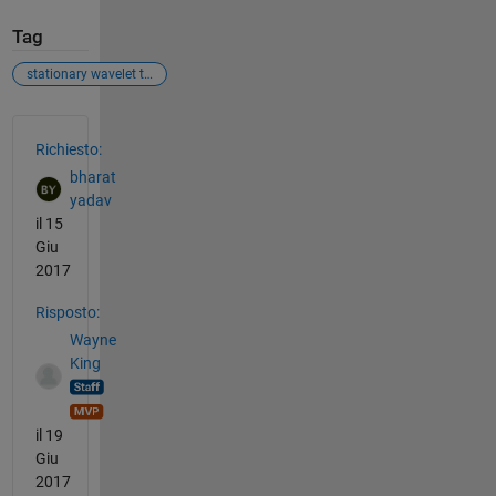
Tag
stationary wavelet transform
Vedere anche
Richiesto:
bharat
yadav
il 15
Giu
2017
Risposto:
Wayne
King
il 19
Giu
2017