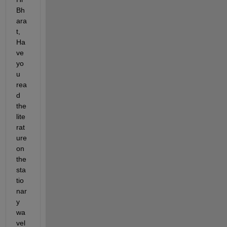
Bh
ara
t, 
Ha
ve 
yo
u 
rea
d 
the 
lite
rat
ure 
on 
the 
sta
tio
nar
y 
wa
vel