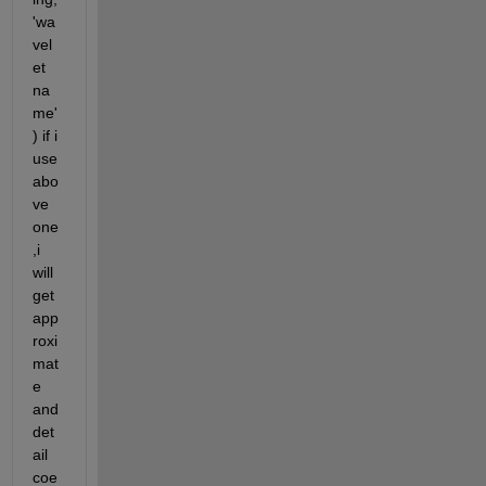
'wa
vel
et 
na
me'
) if i 
use 
abo
ve 
one
,i 
will 
get 
app
roxi
mat
e 
and 
det
ail 
coe