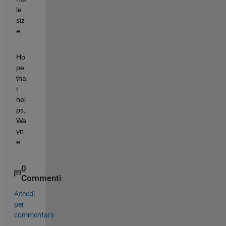
le 
siz
e.
Ho
pe 
tha
t 
hel
ps, 
Wa
yn
e
0
Commenti
Accedi
per
commentare.