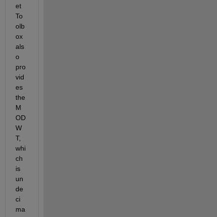
et 
To
olb
ox 
als
o 
pro
vid
es 
the 
M
OD
W
T, 
whi
ch 
is 
un
de
ci
ma