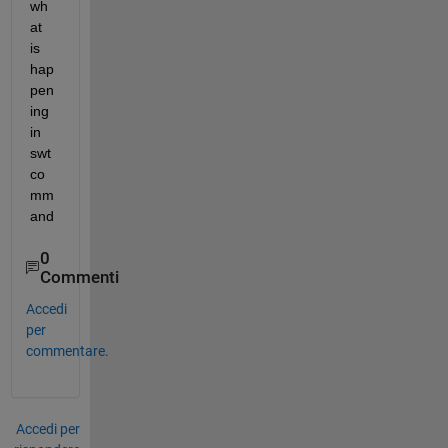
wh
at 
is 
hap
pen
ing 
in 
swt 
co
mm
and
0
Commenti
Accedi
per
commentare.
Accedi per