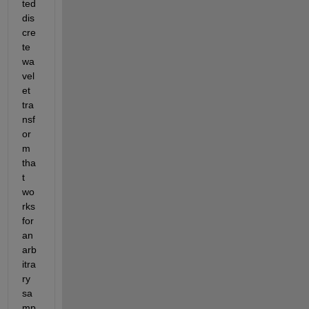
ted 
dis
cre
te 
wa
vel
et 
tra
nsf
or
m 
tha
t 
wo
rks 
for 
an 
arb
itra
ry 
sa
mp