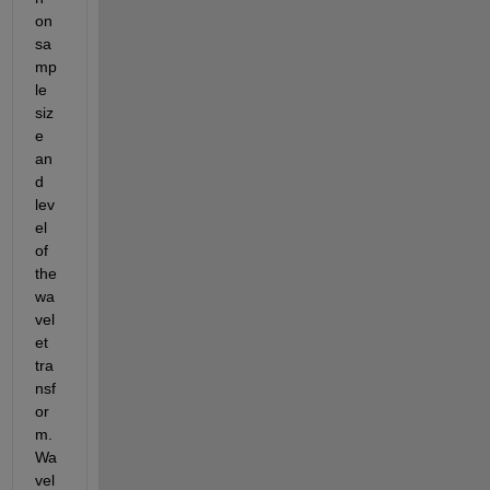
on 
sa
mp
le 
siz
e 
an
d 
lev
el 
of 
the 
wa
vel
et 
tra
nsf
or
m. 
Wa
vel