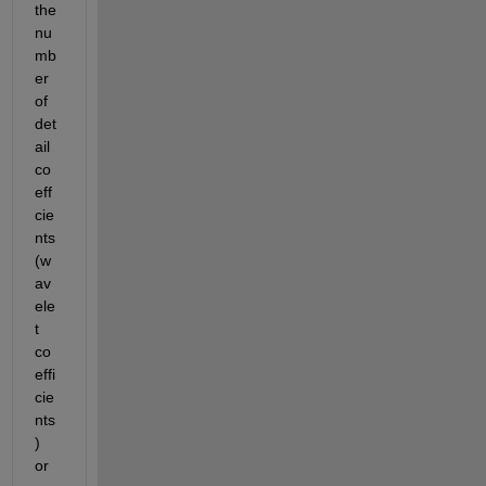
the 
nu
mb
er 
of 
det
ail 
co
eff
cie
nts 
(w
av
ele
t 
co
effi
cie
nts
) 
or 