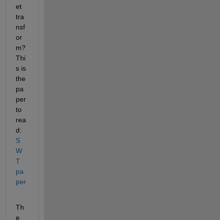
et 
tra
nsf
or
m? 
Thi
s is 
the 
pa
per 
to 
rea
d:
S
W
T 
pa
per
Th
e 