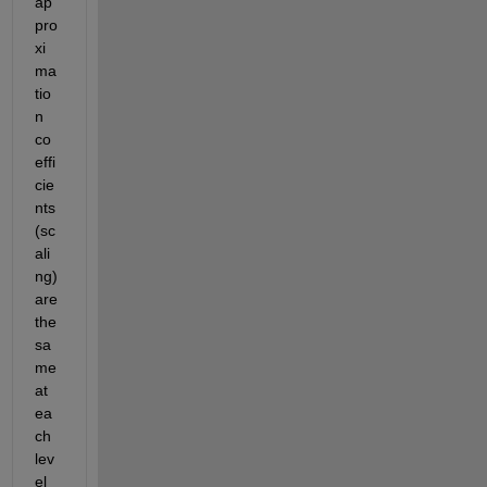
ap
pro
xi
ma
tio
n 
co
effi
cie
nts 
(sc
ali
ng) 
are 
the 
sa
me 
at 
ea
ch 
lev
el 