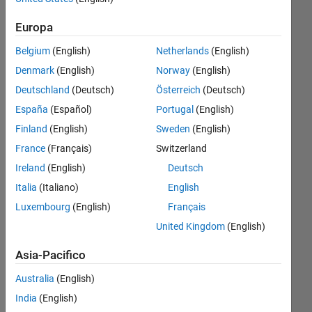
sense
Europa
stationary
Belgium
(English)
Netherlands
(English)
wavelet
Denmark
(English)
Norway
(English)
transform.
Deutschland
(Deutsch)
Österreich
(Deutsch)
España
(Español)
Portugal
(English)
bharat
Finland
(English)
Sweden
(English)
yadav
15 Giu
France
(Français)
Switzerland
2017
Ireland
(English)
Deutsch
1
Italia
(Italiano)
English
Risposta
Luxembourg
(English)
Français
Aggiornato
United Kingdom
(English)
19 Giu
2017
Asia-Pacifico
10
Australia
(English)
Visualizzazioni
India
(English)
(30 giorni)