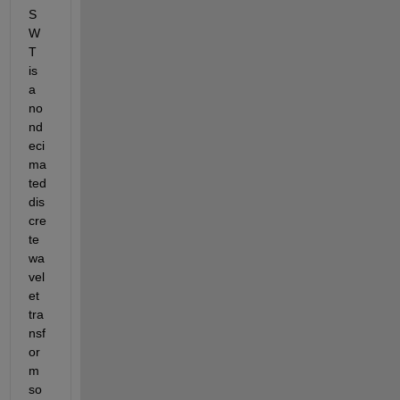
S
W
T 
is 
a 
no
nd
eci
ma
ted 
dis
cre
te 
wa
vel
et 
tra
nsf
or
m 
so 