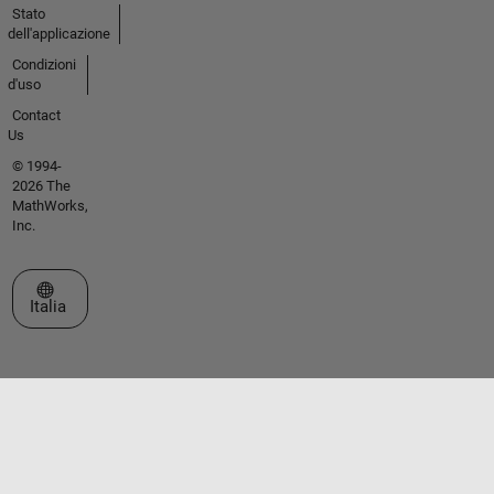
Stato
dell'applicazione
Condizioni
d'uso
Contact
Us
© 1994-
2026 The
MathWorks,
Inc.
Seleziona un sito web
Italia