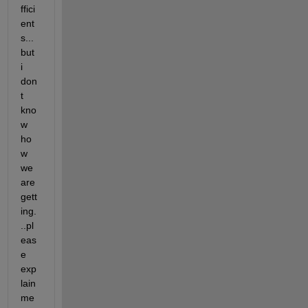
ffici
ent
s...
but 
i 
don
t 
kno
w 
ho
w 
we 
are 
gett
ing.
..pl
eas
e 
exp
lain 
me 