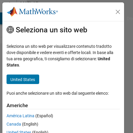
Vai al contenuto
MATLAB
Answers
ATLAB Answers
File Exchange
Cody
AI Chat Playground
Dis
Seleziona un sito web
Seleziona un sito web per visualizzare contenuto tradotto
any body
dove disponibile e vedere eventi e offerte locali. In base alla
tua area geografica, ti consigliamo di selezionare:
United
please
States
.
explain
me what
United States
is
Puoi anche selezionare un sito web dal seguente elenco:
happening
in swt
Americhe
command
América Latina
(Español)
in matlab?
Canada
(English)
swt in the
United States
(English)