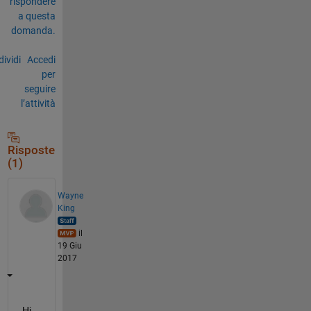
rispondere
a questa
domanda.
ividi
Accedi
per
seguire
l’attività
Risposte
(1)
Wayne
King
il
19 Giu
2017
Hi 