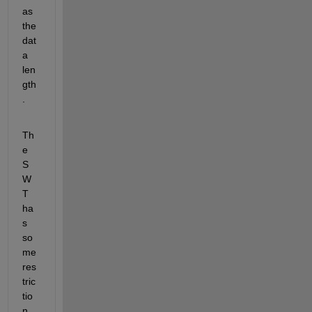
as 
the 
dat
a 
len
gth
.
Th
e 
S
W
T 
ha
s 
so
me 
res
tric
tio
n 