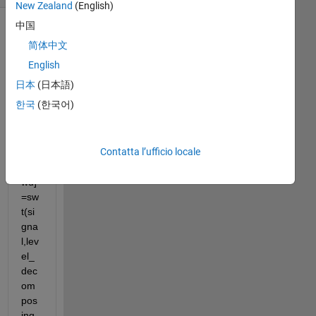
New Zealand
(English)
中国
简体中文
English
日本
(日本語)
한국
(한국어)
Contatta l’ufficio locale
[sw
a,s
wd]
=sw
t(si
gna
l,lev
el_
dec
om
pos
ing,