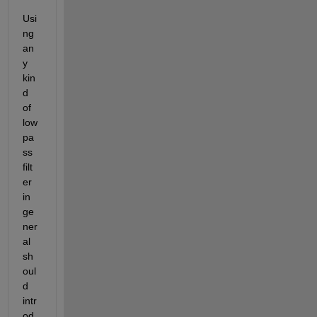
Usi
ng 
an
y 
kin
d 
of 
low
pa
ss 
filt
er 
in 
ge
ner
al 
sh
oul
d 
intr
od