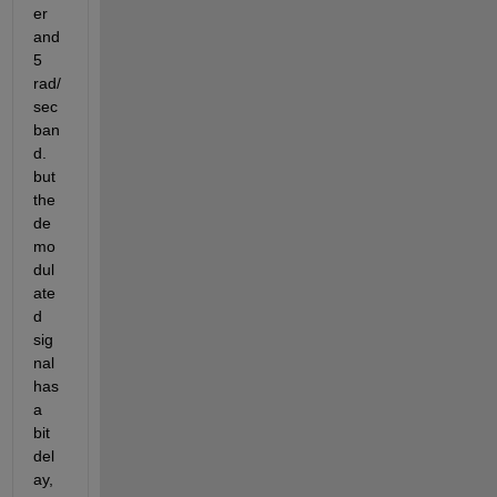
er 
and 
5 
rad/
sec 
ban
d. 
but 
the 
de
mo
dul
ate
d 
sig
nal 
has 
a 
bit 
del
ay, 