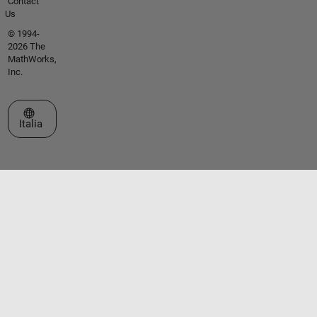
Contact
Us
© 1994-
2026 The
MathWorks,
Inc.
Seleziona un sito web
Italia