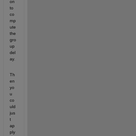
on 
to 
co
mp
ute 
the 
gro
up 
del
ay.
Th
en 
yo
u 
co
uld 
jus
t 
ap
ply 