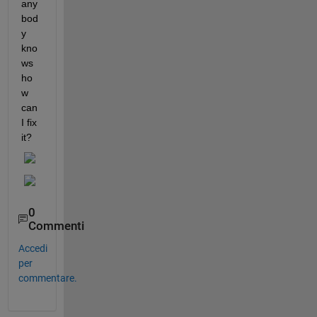
any 
bod
y 
kno
ws 
ho
w 
can 
I fix 
it?
0
Commenti
Accedi
per
commentare.