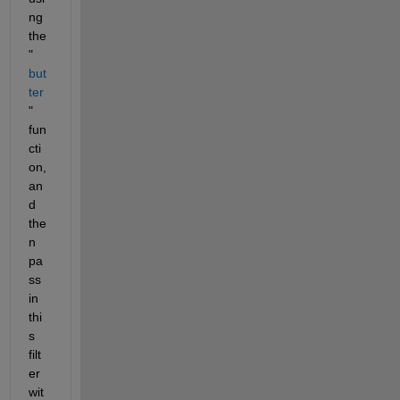
ng 
the 
"
but
ter
" 
fun
cti
on, 
an
d 
the
n 
pa
ss 
in 
thi
s 
filt
er 
wit