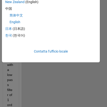
New Zealand
(English)
perf
中国
orm 
de
简体中文
mo
English
dul
日本
(日本語)
atio
n 
한국
(한국어)
usi
ng 
squ
Contatta l’ufficio locale
are 
law, 
with 
a 
low 
pas
s 
filte
r of 
1 
ord