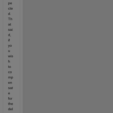
pe
cte
d. 
Th
at 
sai
d, 
if 
yo
u 
wis
h 
to 
co
mp
en
sat
e 
for 
the 
del