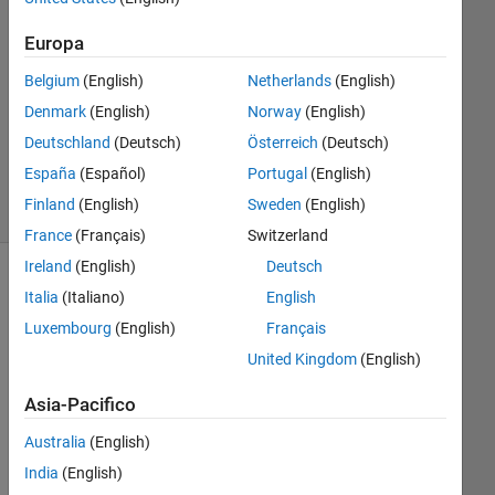
1
Risposta
Europa
Belgium
(English)
Netherlands
(English)
Aggiornato
Denmark
(English)
Norway
(English)
1 Ago
2017
Deutschland
(Deutsch)
Österreich
(Deutsch)
3
España
(Español)
Portugal
(English)
Visualizzazioni
Finland
(English)
Sweden
(English)
(30 giorni)
France
(Français)
Switzerland
Ireland
(English)
Deutsch
Italia
(Italiano)
English
Luxembourg
(English)
Français
United Kingdom
(English)
Asia-Pacifico
Australia
(English)
I 
nee
India
(English)
d to 