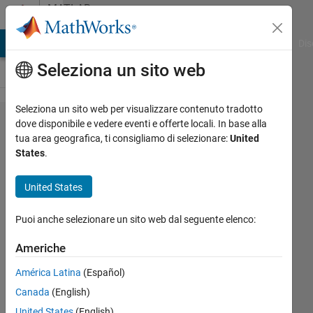
Vai al contenuto
MATLAB
Answers
ATLAB Answers
File Exchange
Cody
AI Chat Playground
Dis
Seleziona un sito web
Seleziona un sito web per visualizzare contenuto tradotto
how to
dove disponibile e vedere eventi e offerte locali. In base alla
tua area geografica, ti consigliamo di selezionare:
United
perform
States
.
Signal
amplitude
United States
demodulation
Puoi anche selezionare un sito web dal seguente elenco:
Mohammad
Americhe
Wasi
América Latina
(Español)
Ahmadi
29 Lug
Canada
(English)
2017
United States
(English)