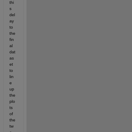
thi
s 
del
ay 
to 
the 
fin
al 
dat
as
et 
to 
lin
e 
up 
the 
plo
ts 
of 
the 
tw