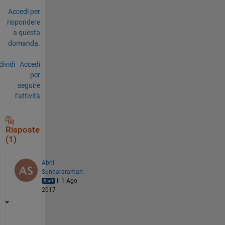
Accedi per
rispondere
a questa
domanda.
ividi
Accedi
per
seguire
l’attività
Risposte
(1)
Abhi
Sundararaman
il 1 Ago
2017