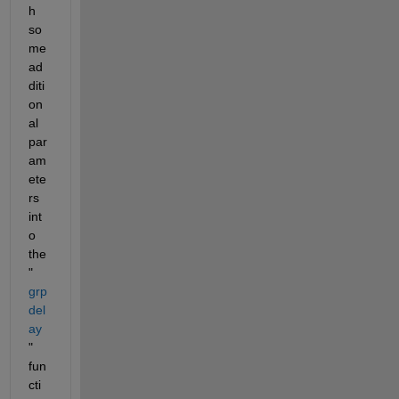
h 
so
me 
ad
diti
on
al 
par
am
ete
rs 
int
o 
the 
"
grp
del
ay
" 
fun
cti