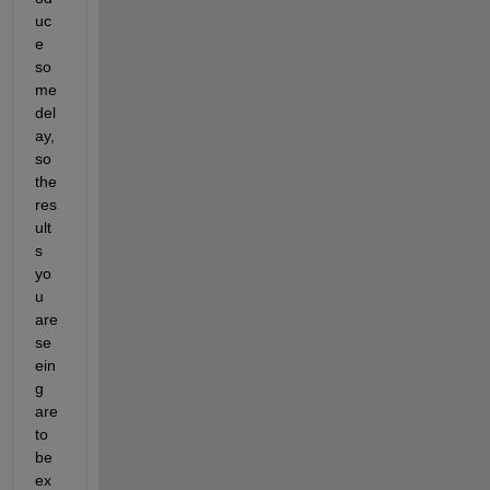
uc
e 
so
me 
del
ay, 
so 
the 
res
ult
s 
yo
u 
are 
se
ein
g 
are 
to 
be 
ex