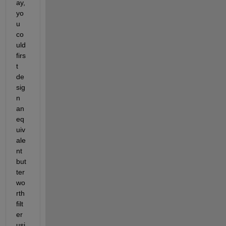
ay, 
yo
u 
co
uld 
firs
t 
de
sig
n 
an 
eq
uiv
ale
nt 
but
ter
wo
rth 
filt
er 
usi