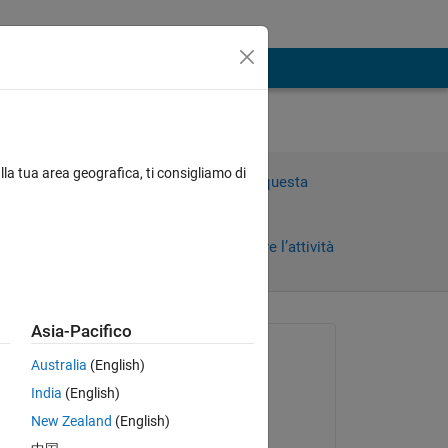
o
lla tua area geografica, ti consigliamo di
Accedi per rispondere a questa
domanda.
Condividi
Accedi per seguire l’attività
Asia-Pacifico
Richiesto:
Australia
(English)
Matheus
India
(English)
il 17 Ago 2017
New Zealand
(English)
Risposto:
is 