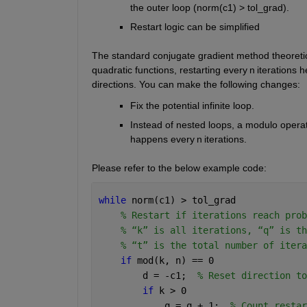
the outer loop (norm(c1) > 
tol_grad
).
Restart logic can be simplified 
The standard conjugate gradient method theoretica
quadratic functions, restarting every n 
iterations
 h
directions. 
You can make
the 
following 
changes:
Fix
 the 
potential infinite loop.
Instead of nested loops, a modulo operat
happens every n 
iterations
.
Please refer to the below example code:
while 
norm(c1) > tol_grad
% Restart if iterations reach prob
% “k” is all iterations, “q” is th
% “t” is the total number of itera
if 
mod(k, n) == 0
        d = -c1;  
% Reset direction to
if 
k > 0
            q = q + 1;  
% Count restar