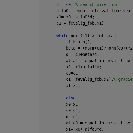
      d= -c0; 
% search direction
      alfa0 = equal_interval_line_sear
      x1= x0+ alfa0*d;
      c1 = feval(g_fob,x1);
while 
norm(c1) > tol_grad
if 
k < n(2)
          beta = (norm(c1)/norm(c0))^2
          d= -c1+beta*d;
          alfa1 = equal_interval_line_
          x2= x1+alfa1*d;
          c0=c1;
          c1= feval(g_fob,x2);
% gradie
          x1=x2;
else
          x0=x1;
          c0=c1;
          d=-c1;
          alfa0 = equal_interval_line_
          x1= x0+ alfa0*d;