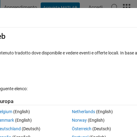
Apprendimento
Accedi
Acquista MATLAB
t Playground
Discussioni
Concorsi
Blog
Pubblica
Altro
iga
FAQ su MATLAB
Altro
eb
 for unconstrained optimization - how t
tenuto tradotto dove disponibile e vedere eventi e offerte locali. In base a
nato 26 Ago 2025
10 Visualizzazioni (30 giorni)
eguente elenco:
uropa
elgium
(English)
Netherlands
(English)
0 voti
Apri in MATLAB Online
enmark
(English)
Norway
(English)
eutschland
(Deutsch)
Österreich
(Deutsch)
, I do know how to restart de process when n iteractions is achieved (n 