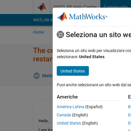
Vai al contenuto
MATLAB Help Center
Community
MATLAB Answers
File Exchange
Cody
AI Cha
Home
Poni una domanda
Risposta
Nav
Seleziona un sito w
The conjugate gradient method
Seleziona un sito web per visualizzare con
selezionare:
United States
.
restart
United States
Aggior
Matheus
17 Ago 2017
1 Risposta
Puoi anche selezionare un sito web dal s
Americhe
E
América Latina
(Español)
B
Canada
(English)
D
Hello,
United States
(English)
D
I am trying to implement the conjugate method. But