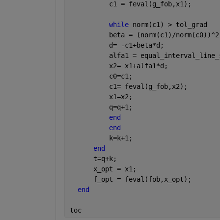
          c1 = feval(g_fob,x1);
while 
norm(c1) > tol_grad
          beta = (norm(c1)/norm(c0))^2
          d= -c1+beta*d;
          alfa1 = equal_interval_line_
          x2= x1+alfa1*d;
          c0=c1;
          c1= feval(g_fob,x2);
          x1=x2;
          q=q+1;
end
end
          k=k+1;
end
      t=q+k;
      x_opt = x1;    
      f_opt = feval(fob,x_opt);  
end
toc