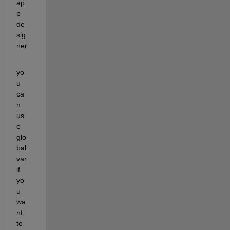
ap
p 
de
sig
ner
yo
u 
ca
n 
us
e 
glo
bal 
var 
if 
yo
u 
wa
nt 
to 