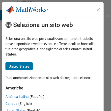
Vai al contenuto
MATLAB
Answers
ATLAB Answers
File Exchange
Cody
AI Chat Playground
Dis
Seleziona un sito web
Seleziona un sito web per visualizzare contenuto tradotto
How can I
dove disponibile e vedere eventi e offerte locali. In base alla
tua area geografica, ti consigliamo di selezionare:
United
continually
States
.
update the
UI Axes in
United States
App
Puoi anche selezionare un sito web dal seguente elenco:
Designer
to display
Americhe
images
América Latina
(Español)
from a
Canada
(English)
CMOS
United States
(English)