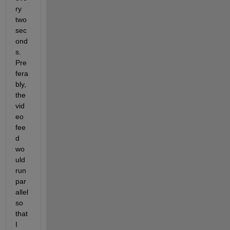
ry 
two 
sec
ond
s. 
Pre
fera
bly, 
the 
vid
eo 
fee
d 
wo
uld 
run 
par
allel 
so 
that 
I 