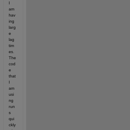
I 
am 
hav
ing 
larg
e 
lag 
tim
es. 
The 
cod
e 
that 
I 
am 
usi
ng 
run
s 
qui
ckly