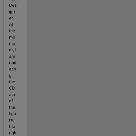
Des
ign
er. 
At 
the 
mo
me
nt, I 
am 
upd
atin
g 
the 
CD
ata 
of 
the 
figu
re, 
tho
ugh 