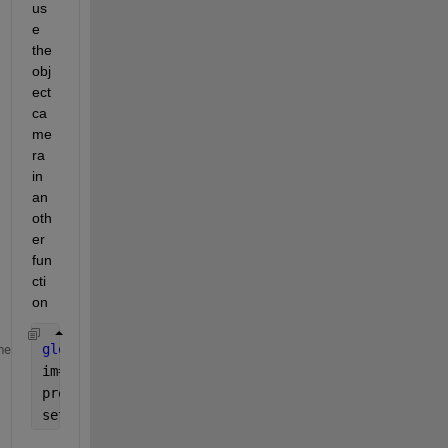
us
e 
the 
obj
ect 
ca
me
ra 
in 
an
oth
er 
fun
cti
on
global 
cam
me
im=image(zeros(340,340,3),
'Parent'
,app.UIAxes);
preview(cam,im);
setappdata(app.UIAxes, 
'cam'
, cam);