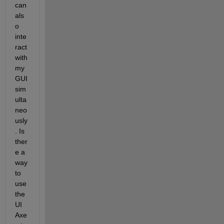
can 
als
o 
inte
ract 
with 
my 
GUI 
sim
ulta
neo
usly
. Is 
ther
e a 
way 
to 
use 
the 
UI 
Axe