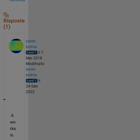
Risposte
(1)
karim
botros
il 7
Mar 2018
Modificato:
karim
botros
il
24 Gen
2022
 it 
wo
rks 
in 