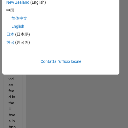
meno
New Zealand
(English)
recenti
中国
简体中文
English
I 
日本
(日本語)
wo
한국
(한국어)
uld 
like 
to 
cre
Contatta l’ufficio locale
ate 
a 
vid
eo 
fee
d in 
the 
UI 
Axe
s in 
App 