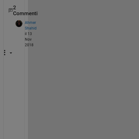
2
Commenti
Ahmer
Shahid
il 13
Nov
2018
I 
c
a
n
n
o
t 
g
e
t 
t