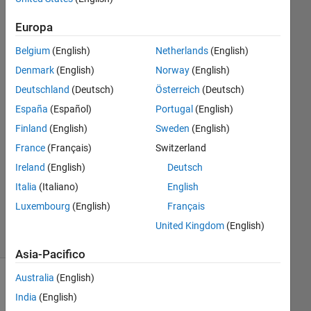
camera?
Europa
Belgium
(English)
Netherlands
(English)
Cody
LaBelle
Denmark
(English)
Norway
(English)
12 Set
Deutschland
(Deutsch)
Österreich
(Deutsch)
2017
España
(Español)
Portugal
(English)
1
Finland
(English)
Sweden
(English)
Risposta
France
(Français)
Switzerland
Aggiornato
Ireland
(English)
Deutsch
26 Gen
Italia
(Italiano)
English
2022
Luxembourg
(English)
Français
22
Visualizzazioni
United Kingdom
(English)
(30 giorni)
Asia-Pacifico
Australia
(English)
Mostra
India
(English)
commenti