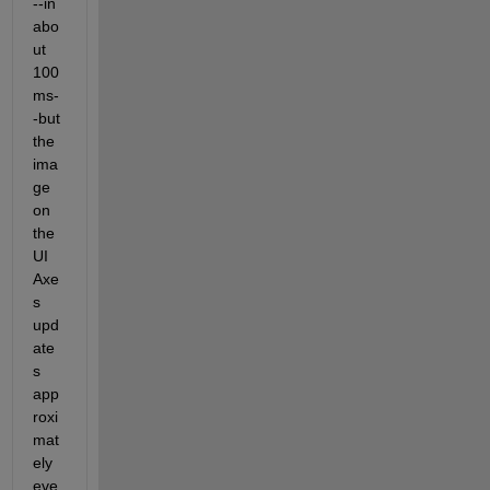
--in 
abo
ut 
100
ms-
-but 
the 
ima
ge 
on 
the 
UI 
Axe
s 
upd
ate
s 
app
roxi
mat
ely 
eve