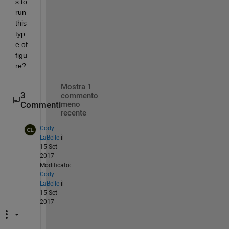
s to 
run 
this 
typ
e of 
figu
re?
Mostra 1
3
commento
Commenti
meno
recente
Cody
LaBelle
il
15 Set
2017
Modificato:
Cody
LaBelle
il
15 Set
2017