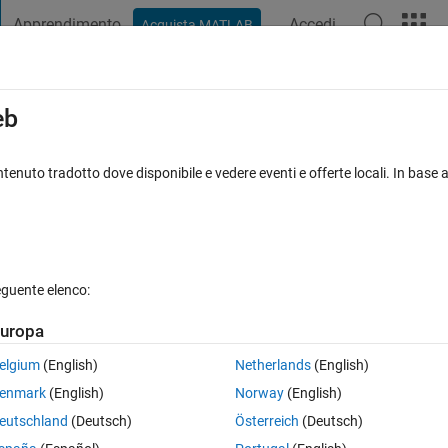
Apprendimento
Accedi
Acquista MATLAB
t Playground
Discussioni
Concorsi
Blog
Pubblica
Altro
iga
FAQ su MATLAB
Altro
eb
k for different simulation steps
tenuto tradotto dove disponibile e vedere eventi e offerte locali. In base a
4 Ott 2017
6 Visualizzazioni (30 giorni)
eguente elenco:
uropa
0 voti
elgium
(English)
Netherlands
(English)
enmark
(English)
Norway
(English)
ould not affect the way how to solve the following problem.
eutschland
(Deutsch)
Österreich
(Deutsch)