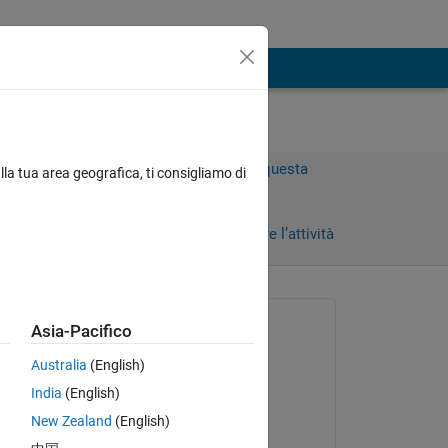
Accedi per rispondere a questa
lla tua area geografica, ti consigliamo di
domanda.
Condividi
Accedi per seguire l’attività
Richiesto:
Asia-Pacifico
Timo
Australia
(English)
il 4 Ott 2017
India
(English)
Risposto:
New Zealand
(English)
Stephen