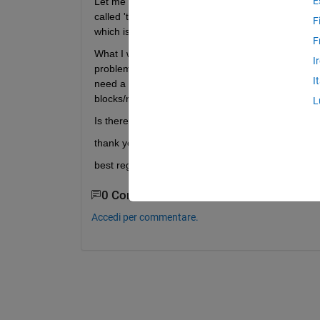
E
Let me explain what I am doing. I made a Simulink
called 't' (e.g. t = [0:1:100]). My Simscape model i
F
which is defined in the workspace of matlab.
F
What I want to do is: I want to change the value of
I
problem is, I defined a vector 'R' with the same le
I
need a counting variable 'i', which counts up like i
blocks/resistances with 'R(i)'.
L
Is there any way to solve this problem or are the
thank you very much,
best regards Timo
0 Commenti
Accedi per commentare.