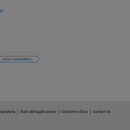
ge
vector parameterization
ipirateria
Stato dell'applicazione
Condizioni d'uso
Contact Us