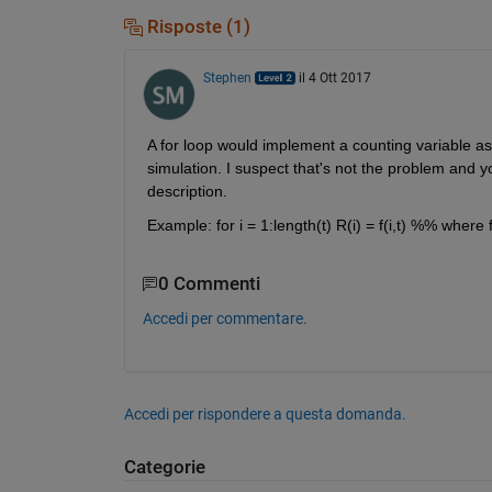
Risposte (1)
Stephen
il 4 Ott 2017
A for loop would implement a counting variable as 
simulation. I suspect that's not the problem and yo
description.
Example: for i = 1:length(t) R(i) = f(i,t) %% where
0 Commenti
Accedi per commentare.
Accedi per rispondere a questa domanda.
Categorie