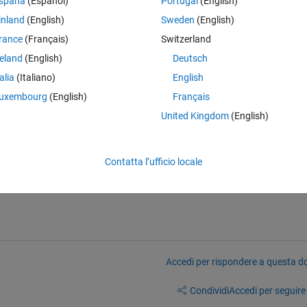
spaña
(Español)
Portugal
(English)
 model with discrete sample points. The vector with the sample times is
s built with Resistances which are parameterized by a variable called 'R',
inland
(English)
Sweden
(English)
rance
(Français)
Switzerland
 'R' in dependency of the sample time steps. The way I tried to solve th
reland
(English)
Deutsch
ngth as the sample time (length® == length(t)). The problem I face is that
talia
(Italiano)
English
 = i + 1 for each simulation step, so I can parameterize the used 
uxembourg
(English)
Français
re other ways to change parameters for each simulation step?
United Kingdom
(English)
Contatta l’ufficio locale
Accedi per rispondere a questa 
Condividi
Accedi per seguire l