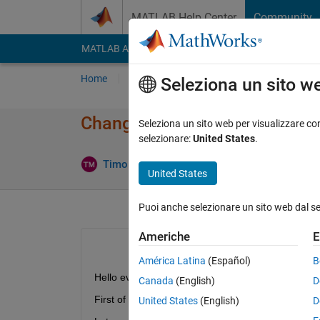
Vai al contenuto
MATLAB Help Center
Community
MATLAB Answers
File Exchange
Cody
AI Cha
Home
Poni una domanda
Risposta
Nav
Seleziona un sito w
Changing parameters of a bloc
Seleziona un sito web per visualizzare con
selezionare:
United States
.
Aggiornato 
Timo
4 Ott 2017
1 Risposta
United States
Puoi anche selezionare un sito web dal s
Americhe
E
América Latina
(Español)
B
Hello everybody,
Canada
(English)
D
First of all I am working with Simscape but this sh
United States
(English)
D