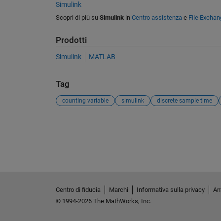
Simulink
Scopri di più su
Simulink
in
Centro assistenza
e
File Exchan
Prodotti
Simulink
MATLAB
Tag
counting variable
simulink
discrete sample time
Vedere anche
Centro di fiducia
Marchi
Informativa sulla privacy
Ant
© 1994-2026 The MathWorks, Inc.