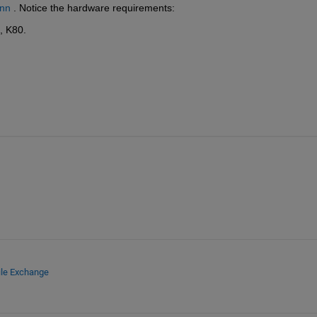
cnn
 . Notice the hardware requirements:
, K80.
ile Exchange