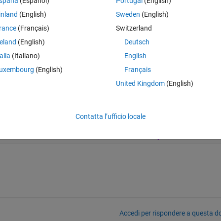
spaña
(Español)
Portugal
(English)
. For options
, visit 
inland
(English)
Sweden
(English)
lers/R2015a/win64.html.
rance
(Français)
Switzerland
reland
(English)
Deutsch
talia
(Italiano)
English
uxembourg
(English)
Français
ft Windows SDK 7.1". I also had to restore the compiler as mentioned in 
is new error.
United Kingdom
(English)
Theme
Contatta l’ufficio locale
l 
Studio 10.0\VC\INCLUDE\intrin.h(26) : fatal
 'ammintrin.h': No such file or directory
Accedi per rispondere a questa 