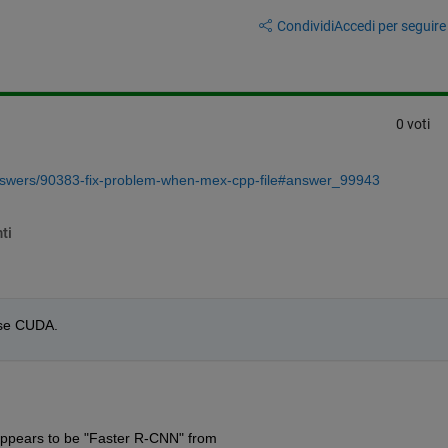
Condividi
Accedi per seguire l
0 voti
nswers/90383-fix-problem-when-mex-cpp-file#answer_99943
ti
use CUDA.
appears to be "Faster R-CNN" from