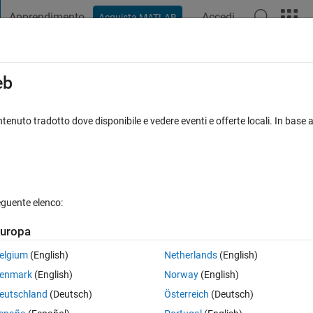
Apprendimento
Accedi
Acquista MATLAB
t Playground
Discussioni
Concorsi
Blog
Pubblica
Altro
iga
FAQ su MATLAB
Altro
eb
ex"
tenuto tradotto dove disponibile e vedere eventi e offerte locali. In base a
isposta accettata
Aggiornato 25 Nov 2017
eguente elenco:
Mostra commenti meno
uropa
elgium
(English)
Netherlands
(English)
1 voto
Apri in MATLAB Online
enmark
(English)
Norway
(English)
lier It was generating the below error
eutschland
(Deutsch)
Österreich
(Deutsch)
Theme