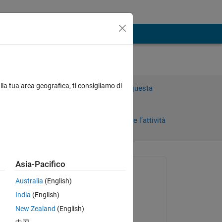
lla tua area geografica, ti consigliamo di
Accedi per rispondere a questa
domanda.
Condividi
Accedi per seguire l’attività
 recenti
Asia-Pacifico
Richiesto:
Australia
(English)
Atinesh Singh
India
(English)
il 24 Nov 2017
New Zealand
(English)
Commentato:
Copy