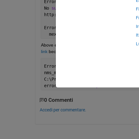
E
Error 
using mex
No 
supported compiler or SDK was found
F
http://www.mathworks.com/support/compi
F
I
Error 
in faster_rcnn_build (line 13)
  mex 
-O -outdir bin 
...
I
L
Above error got resolved after installing "Microso
link
 because of some issue. Now I am stuck with th
Error 
using mex
nms_mex.cpp
C:\Program Files (x86)\Microsoft Visua
error 
C1083: Cannot open include file:
0 Commenti
Accedi per commentare.