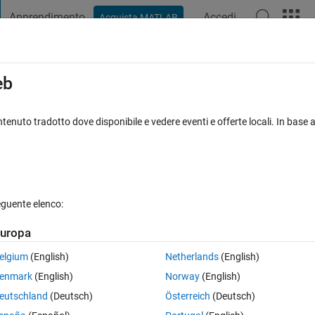
Apprendimento
Accedi
Acquista MATLAB
t Playground
Discussioni
Concorsi
Blog
Pubblica
Altro
iga
FAQ su MATLAB
Altro
eb
x inside uitable (table), which is highlig
tenuto tradotto dove disponibile e vedere eventi e offerte locali. In base a
10 Gen 2018
7 Visualizzazioni (30 giorni)
eguente elenco:
uropa
0 voti
elgium
(English)
Netherlands
(English)
enmark
(English)
Norway
(English)
dinates of box in the table which is highlighted.
eutschland
(Deutsch)
Österreich
(Deutsch)