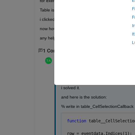
E
for exemple:
F
Table is (4x4) cell
F
i clicked on a box, which is located in table (2,3).
I
now how i can get the Location, which is highlight
I
any help i will i appreciate it
L
1 Commento
joe
il 10 Gen 2018
Hello everyone,
i solved it.
and here is the solution:
% write in table_CellSelectionCallback
function 
table__CellSelectio
 row = eventdata.Indices(1); 