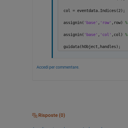
 col = eventdata.Indices(2);
 assignin(
'base'
,
'row'
,row) 
%
 assignin(
'base'
,
'col'
,col) 
%
 guidata(hObject,handles);
Accedi per commentare.
Risposte (0)