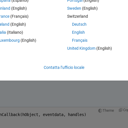
spaña
(Español)
Portugal
(English)
inland
(English)
Sweden
(English)
rance
(Français)
Switzerland
reland
(English)
Deutsch
ed?
talia
(Italiano)
English
uxembourg
(English)
Français
United Kingdom
(English)
Apri in MATLAB Online
Contatta l’ufficio locale
Co
Theme
nCallback(hObject, eventdata, handles)