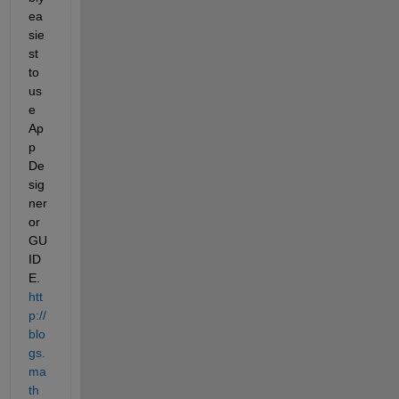
ea
sie
st 
to 
us
e 
Ap
p 
De
sig
ner 
or 
GU
ID
E. 
htt
p://
blo
gs.
ma
th