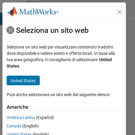
Vai al contenuto
MATLAB
Answers
ATLAB Answers
File Exchange
Cody
AI Chat Playground
Dis
Seleziona un sito web
Seleziona un sito web per visualizzare contenuto tradotto
How do I create an input
dove disponibile e vedere eventi e offerte locali. In base alla
tua area geografica, ti consigliamo di selezionare:
United
window (like menu(...)) that
States
.
has both a string input and
a
United States
checkbox/dropdown/button
Puoi anche selezionare un sito web dal seguente elenco:
input in the same window?
Americhe
Nathan
América Latina
(Español)
Kidd
Canada
(English)
12 Mar
United States
(English)
2018