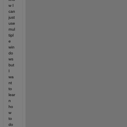
w I 
can 
just 
use 
mul
tipl
e 
win
do
ws 
but 
I 
wa
nt 
to 
lear
n 
ho
w 
to 
do 