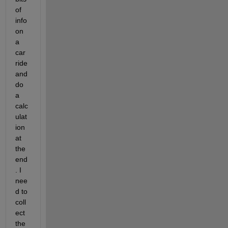
of 
info 
on 
a 
car 
ride 
and 
do 
a 
calc
ulat
ion 
at 
the 
end
. I 
nee
d to 
coll
ect 
the 