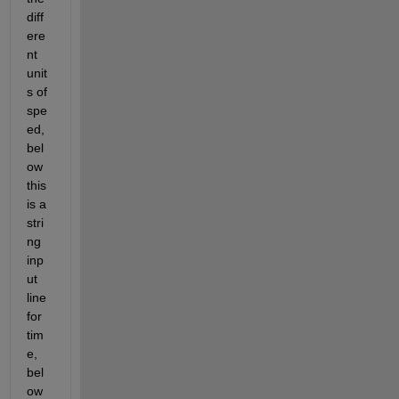
diff
ere
nt 
unit
s of 
spe
ed, 
bel
ow 
this 
is a 
stri
ng 
inp
ut 
line 
for 
tim
e, 
bel
ow 