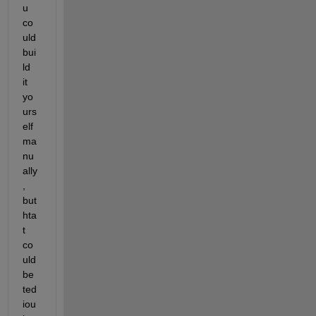
u 
co
uld 
bui
ld 
it 
yo
urs
elf 
ma
nu
ally
, 
but 
hta
t 
co
uld 
be 
ted
iou