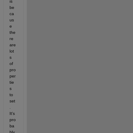
is 
be
ca
us
e 
the
re 
are 
lot
s 
of 
pro
per
tie
s 
to 
set
. 
It's 
pro
ba
bly 