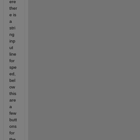
ere 
ther
e is 
a 
stri
ng 
inp
ut 
line 
for 
spe
ed, 
bel
ow 
this 
are 
a 
few 
butt
ons 
for 
the 