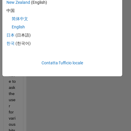
wor
New Zealand
(English)
kin
中国
g 
简体中文
on 
an 
English
assi
日本
(日本語)
gn
한국
(한국어)
me
nt 
wh
Contatta l’ufficio locale
ere 
I 
hav
e to 
ask 
the 
use
r 
for 
vari
ous 
bits 