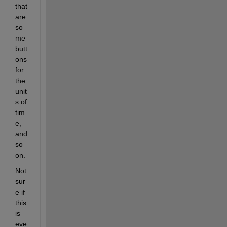
that 
are 
so
me 
butt
ons 
for 
the 
unit
s of 
tim
e, 
and 
so 
on.
Not 
sur
e if 
this 
is 
eve