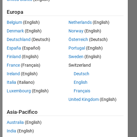
1
Europa
Risposta
Belgium
(English)
Netherlands
(English)
Aggiornato
Denmark
(English)
Norway
(English)
13 Mar
Deutschland
(Deutsch)
Österreich
(Deutsch)
2018
1
España
(Español)
Portugal
(English)
Visualizzazione
Finland
(English)
Sweden
(English)
(30 giorni)
France
(Français)
Switzerland
Ireland
(English)
Deutsch
Italia
(Italiano)
English
Luxembourg
(English)
Français
United Kingdom
(English)
Asia-Pacifico
Australia
(English)
I 
India
(English)
am 