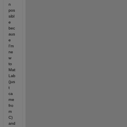
n 
pos
sibl
e 
bec
aus
e 
I'm 
ne
w 
to 
Mat
Lab 
(jus
t 
ca
me 
fro
m 
C) 
and 