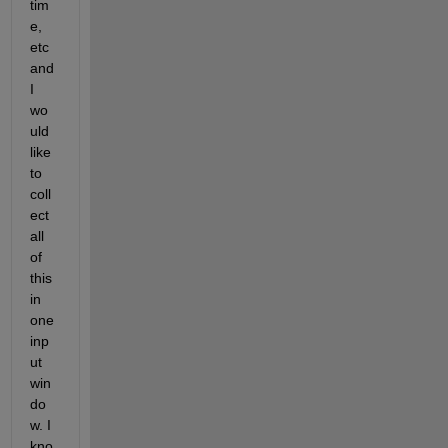
tim
e, 
etc 
and 
I 
wo
uld 
like 
to 
coll
ect 
all 
of 
this 
in 
one 
inp
ut 
win
do
w. I 
kno