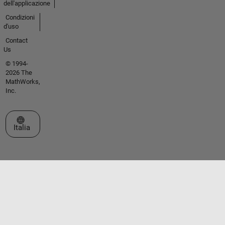
dell'applicazione
Condizioni
d'uso
Contact
Us
© 1994-
2026 The
MathWorks,
Inc.
Seleziona un sito web
Italia