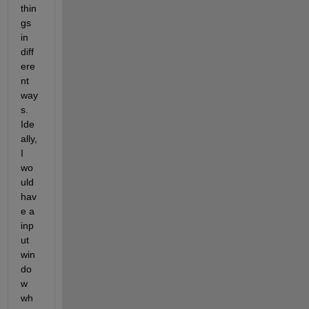
thin
gs 
in 
diff
ere
nt 
way
s. 
Ide
ally, 
I 
wo
uld 
hav
e a 
inp
ut 
win
do
w 
wh