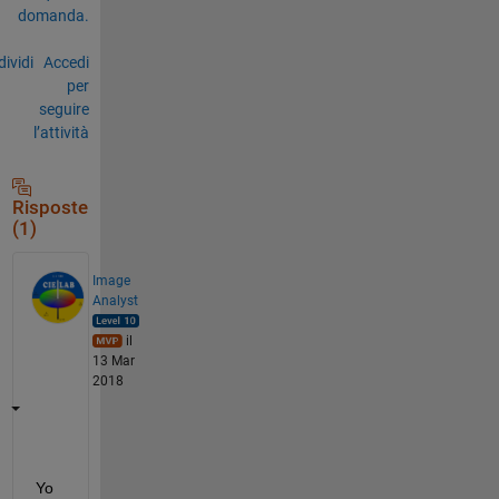
domanda.
ividi
Accedi
per
seguire
l’attività
Risposte
(1)
Image
Analyst
il
13 Mar
2018
Yo