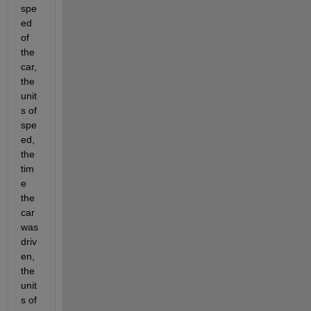
spe
ed 
of 
the 
car, 
the 
unit
s of 
spe
ed, 
the 
tim
e 
the 
car 
was 
driv
en, 
the 
unit
s of 