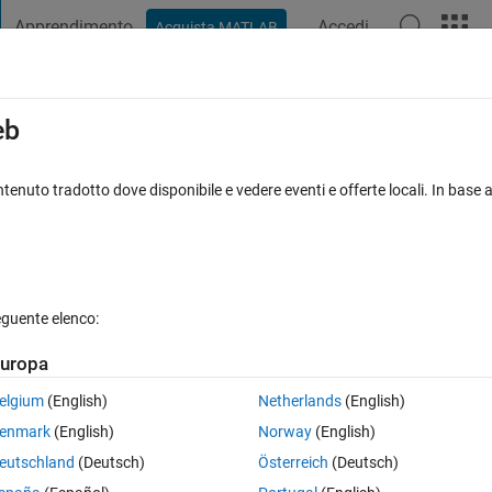
Apprendimento
Accedi
Acquista MATLAB
t Playground
Discussioni
Concorsi
Blog
Pubblica
Altro
iga
FAQ su MATLAB
Altro
eb
an installation of Microsoft Visual Stud
tenuto tradotto dove disponibile e vedere eventi e offerte locali. In base a
nato 2 Apr 2018
40 Visualizzazioni (30 giorni)
eguente elenco:
uropa
elgium
(English)
Netherlands
(English)
0 voti
enmark
(English)
Norway
(English)
atlab R2012b and Visual Studio Professional 2017.The mex setup does no
eutschland
(Deutsch)
Österreich
(Deutsch)
Compiler.The Microsoft Visual C++ 2015 toolset is also installed via 